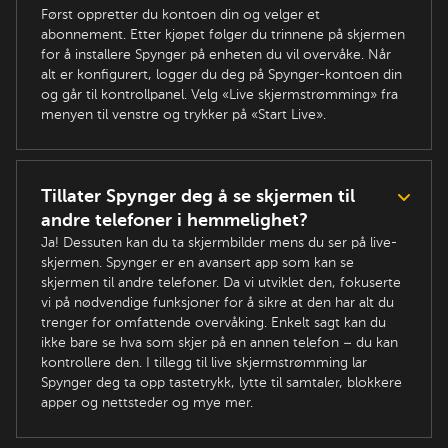
Først oppretter du kontoen din og velger et
abonnement. Etter kjøpet følger du trinnene på skjermen
for å installere Spynger på enheten du vil overvåke. Når
alt er konfigurert, logger du deg på Spynger-kontoen din
og går til kontrollpanel. Velg «Live skjermstrømming» fra
menyen til venstre og trykker på «Start Live».
Tillater Spynger deg å se skjermen til
andre telefoner i hemmelighet?
Ja! Dessuten kan du ta skjermbilder mens du ser på live-
skjermen. Spynger er en avansert app som kan se
skjermen til andre telefoner. Da vi utviklet den, fokuserte
vi på nødvendige funksjoner for å sikre at den har alt du
trenger for omfattende overvåking. Enkelt sagt kan du
ikke bare se hva som skjer på en annen telefon – du kan
kontrollere den. I tillegg til live skjermstrømming lar
Spynger deg ta opp tastetrykk, lytte til samtaler, blokkere
apper og nettsteder og mye mer.