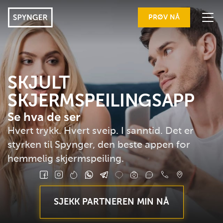
PRØV NÅ
EGENSKAPER
TEGN PÅ JUKS
SKJULT
SKJERMSPEILINGSAPP
FORDELER
Se hva de ser
ANMELDELSER
Hvert trykk. Hvert sveip. I sanntid. Det er
SLIK GJØR DU DET
styrken til Spynger, den beste appen for
hemmelig skjermspeiling.
LOGG INN
FAQ
SJEKK PARTNEREN MIN NÅ
BLOGG