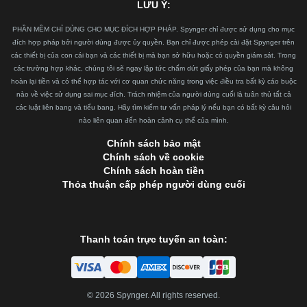
LƯU Ý:
PHẦN MỀM CHỈ DÙNG CHO MỤC ĐÍCH HỢP PHÁP. Spynger chỉ được sử dụng cho mục
đích hợp pháp bởi người dùng được ủy quyền. Bạn chỉ được phép cài đặt Spynger trên
các thiết bị của con cái bạn và các thiết bị mà bạn sở hữu hoặc có quyền giám sát. Trong
các trường hợp khác, chúng tôi sẽ ngay lập tức chấm dứt giấy phép của bạn mà không
hoàn lại tiền và có thể hợp tác với cơ quan chức năng trong việc điều tra bất kỳ cáo buộc
nào về việc sử dụng sai mục đích. Trách nhiệm của người dùng cuối là tuân thủ tất cả
các luật liên bang và tiểu bang. Hãy tìm kiếm tư vấn pháp lý nếu bạn có bất kỳ câu hỏi
nào liên quan đến hoàn cảnh cụ thể của mình.
Chính sách bảo mật
Chính sách về cookie
Chính sách hoàn tiền
Thỏa thuận cấp phép người dùng cuối
Thanh toán trực tuyến an toàn:
©
2026
Spynger. All rights reserved.