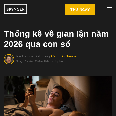
THỬ NGAY
Thống kê về gian lận năm
2026 qua con số
bởi
Patrice Sol
trong
Catch A Cheater
8 phút
Ngày 10 tháng 7 năm 2024