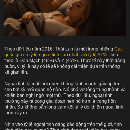
Theo dữ liệu năm 2016, Thái Lan là một trong những
Các
quốc gia có tỷ lệ ngoại tình cao nhất, với tỷ lệ 51%.
, tiếp
theo là Đan Mạch (46%) và Ý (45%). Thực tế này thật đáng
buồn, vì tỷ lệ này có lẽ sẽ không cải thiện dựa trên thống
kê gian lận.
Ngoại tình là một thói quen không lành mạnh, gây áp lực
cho bất kỳ mối quan hệ nào. Nó phá vỡ lòng trung thành và
khiến bạn nghi ngờ mọi thứ. Theo dữ liệu, ngoại tình
thường xảy ra trong giai đoạn hẹn hò hơn là trong hôn
nhân. Sự không sẵn lòng cam kết là lý do khiến ngoại tình
luôn xảy ra.
Nhìn vào tỷ lệ ngoại tình đáng báo động trên thế giới, tình