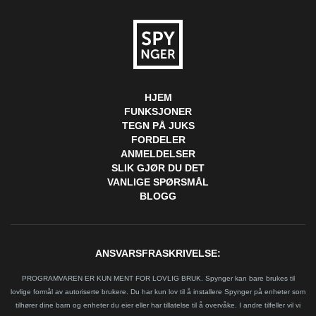
HJEM
FUNKSJONER
TEGN PÅ JUKS
FORDELER
ANMELDELSER
SLIK GJØR DU DET
VANLIGE SPØRSMÅL
BLOGG
ANSVARSFRASKRIVELSE:
PROGRAMVAREN ER KUN MENT FOR LOVLIG BRUK. Spynger kan bare brukes til
lovlige formål av autoriserte brukere. Du har kun lov til å installere Spynger på enheter som
tilhører dine barn og enheter du eier eller har tillatelse til å overvåke. I andre tilfeller vil vi