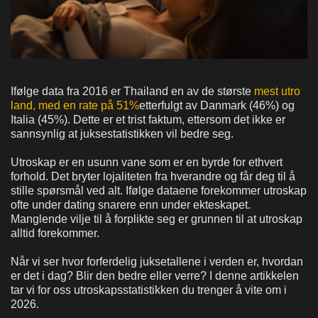
Ifølge data fra 2016 er Thailand en av de største
mest utro
land, med en rate på 51%
etterfulgt av Danmark (46%) og
Italia (45%). Dette er et trist faktum, ettersom det ikke er
sannsynlig at juksestatistikken vil bedre seg.
Utroskap er en usunn vane som er en byrde for ethvert
forhold. Det bryter lojaliteten fra hverandre og får deg til å
stille spørsmål ved alt. Ifølge dataene forekommer utroskap
ofte under dating snarere enn under ekteskapet.
Manglende vilje til å forplikte seg er grunnen til at utroskap
alltid forekommer.
Når vi ser hvor forferdelig juksetallene i verden er, hvordan
er det i dag? Blir den bedre eller verre? I denne artikkelen
tar vi for oss utroskapsstatistikken du trenger å vite om i
2026.