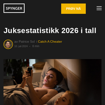
PRØV NÅ
Juksestatistikk 2026 i tall
av
Patrice Sol
i
Catch A Cheater
8 min
10. juli 2024