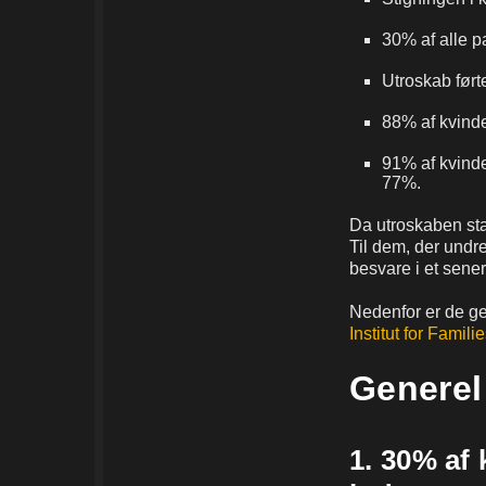
30% af alle p
Utroskab ført
88% af kvind
91% af kvind
77%.
Da utroskaben stad
Til dem, der undre
besvare i et sene
Nedenfor er de gen
Institut for Famili
Generel 
1. 30% af