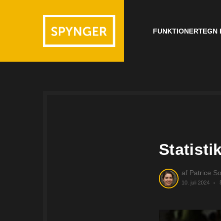
FUNKTIONER
TEGN 
Statisti
af
Patrice So
10. juli 2024