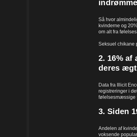
indrømmet
Så hvor almindeli
kvinderne og 20% 
om alt fra følelse
Seksuel chikane p
2. 16% af
deres ægt
Data fra Illicit E
registreringer i de
følelsesmæssige fo
3. Siden 
Andelen af kvinder
voksende populari