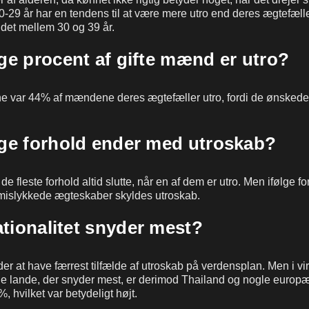
-29 år har en tendens til at være mere utro end deres ægtefæl
et mellem 30 og 39 år.
e procent af gifte mænd er utro?
rne var 44% af mændene deres ægtefæller utro, fordi de ønskede at 
e forhold ender med utroskab?
 de fleste forhold altid slutte, når en af dem er utro. Men ifølge f
 mislykkede ægteskaber skyldes utroskab.
ationalitet snyder mest?
r at have færrest tilfælde af utroskab på verdensplan. Men i vi
De lande, der snyder mest, er derimod Thailand og nogle europ
, hvilket var betydeligt højt.