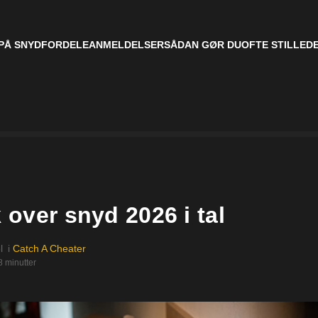
PÅ SNYD
FORDELE
ANMELDELSER
SÅDAN GØR DU
OFTE STILLED
k over snyd 2026 i tal
l
i
Catch A Cheater
8 minutter