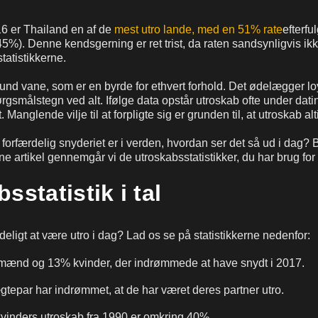
16 er Thailand en af de
mest utro lande, med en 51% rate
efterfu
45%). Denne kendsgerning er ret trist, da raten sandsynligvis ikk
tatistikkerne.
und vane, som er en byrde for ethvert forhold. Det ødelægger loy
pørgsmålstegn ved alt. Ifølge data opstår utroskab ofte under dat
Manglende vilje til at forpligte sig er grunden til, at utroskab a
forfærdelig snyderiet er i verden, hvordan ser det så ud i dag? 
ne artikel gennemgår vi de utroskabsstatistikker, du har brug for
sstatistik i tal
eligt at være utro i dag? Lad os se på statistikkerne nedenfor:
mænd og 13% kvinder, der indrømmede at have snydt i 2017.
gtepar har indrømmet, at de har været deres partner utro.
kvinders utroskab fra 1990 er omkring 40%