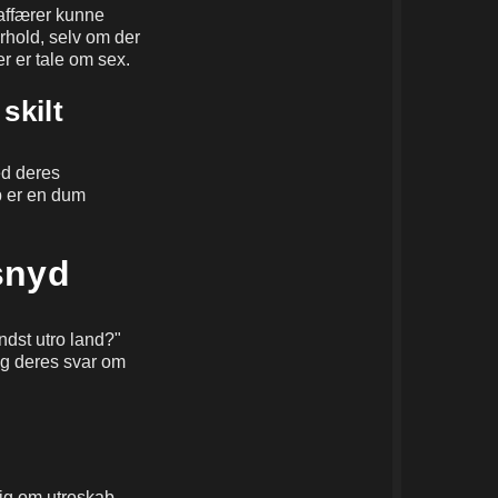
affærer kunne
orhold, selv om der
r er tale om sex.
skilt
ed deres
b er en dum
snyd
ndst utro land?"
og deres svar om
sig om utroskab.