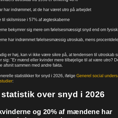
ar har indrømmet, at de har været utro på arbejdet
e til skilsmisse i 57% af ægteskaberne
erne bekymrer sig mere om følelsesmæssigt snyd end om fysisk
erne har indrømmet følelsesmæssig utroskab, mens procentdel
ig er høj, kan vi ikke være sikre på, at tendensen til utroskab sn
r sig: "Er mænd eller kvinder mere tilbøjelige til at være utro? D
re afsnit sammen med andre fakta.
erelle statistikker for snyd i 2026, ifølge
Generel social under
estudier
:
statistik over snyd i 2026
 kvinderne og 20% af mændene har