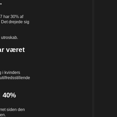
.
17 har 30% af
 Det drejede sig
 utroskab.
ar været
g i kvinders
utilfredsstillende
d 40%
rret siden den
den.