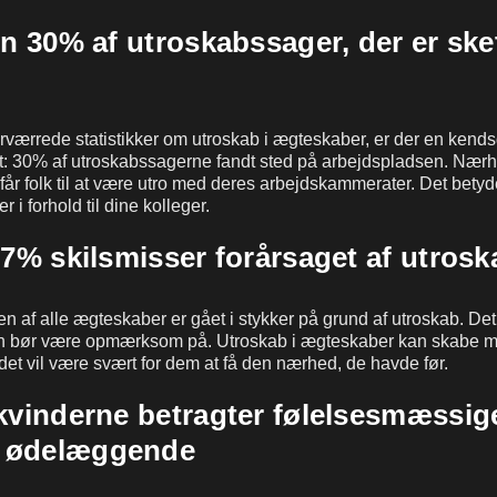
en 30% af utroskabssager, der er ske
rværrede statistikker om utroskab i ægteskaber, er der en kend
et: 30% af utroskabssagerne fandt sted på arbejdspladsen. Nær
r folk til at være utro med deres arbejdskammerater. Det betyde
 i forhold til dine kolleger.
57% skilsmisser forårsaget af utrosk
 af alle ægteskaber er gået i stykker på grund af utroskab. Det e
 bør være opmærksom på. Utroskab i ægteskaber kan skabe mis
det vil være svært for dem at få den nærhed, de havde før.
 kvinderne betragter følelsesmæssig
 ødelæggende