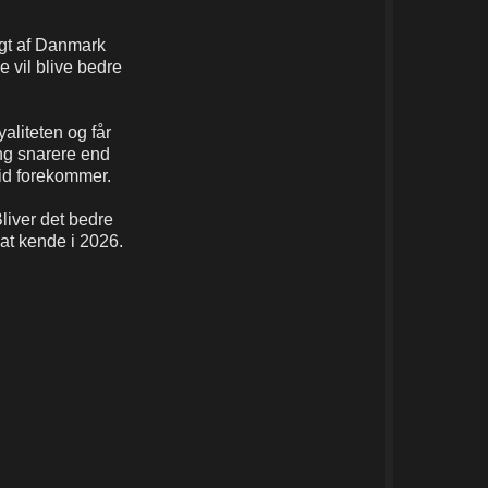
lgt af Danmark
e vil blive bedre
aliteten og får
ing snarere end
ltid forekommer.
Bliver det bedre
 at kende i 2026.