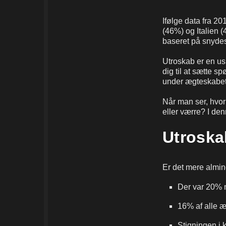
Ifølge data fra 20
(46%) og Italien (
baseret på snydes
Utroskab er en us
dig til at sætte s
under ægteskabet. 
Når man ser, hvor 
eller værre? I den
Utroskab
Er det mere almind
Der var 20% 
16% af alle æ
Stigningen i 