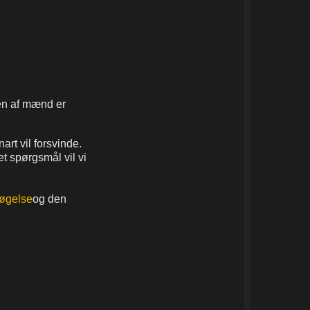
en af mænd er
art vil forsvinde.
et spørgsmål vil vi
søgelse
og den