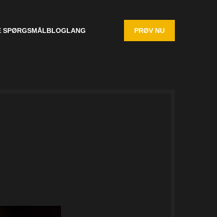
E SPØRGSMÅL
BLOG
LANG
PRØV NU