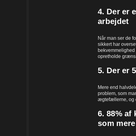
4. Der er 
arbejdet
Når man ser de fo
sikkert har overs
bekvemmelighed få
opretholde grænser
5. Der er 
Mere end halvdelen
problem, som man
ægtefællerne, og 
6. 88% af
som mere