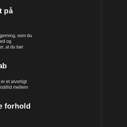
t på
sgerning, som du
hed og
r, at du bør
ab
r et alvorligt
tillid mellem
e forhold