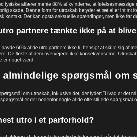
 fysiske affærer mente 88% af kvinderne, at følelsesmæssige 
lig skade. Denne form for utroskab betyder et tæt eller intimt f
isk kontakt. Der kan opstå seksuelle spændinger, men ikke før de
utro partnere tænkte ikke på at blive 
 havde 60% af de utro partnere ikke til hensigt at skille sig af m
re. De fleste af dem overvejede ikke konsekvenserne. Utroska
e er noget værd.
 almindelige spørgsmål om 
pørgsmål om utroskab, inklusive det, der lyder: "Hvad er det mi
t spørgsmål er der nedenfor nogle af de ofte stillede spørgsmål 
est utro i et parforhold?
af alderen, da kønnet ikke rigtig betyder noget, når det drejer 