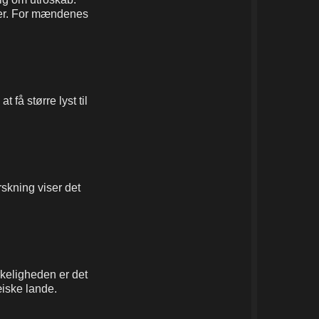
ler. For mændenes
få større lyst til
orskning viser det
rkeligheden er det
æiske lande.