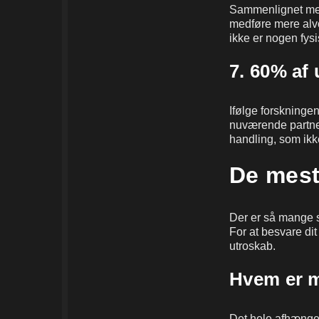
Sammenlignet med
medføre mere alvor
ikke er nogen fys
7. 60% af 
Ifølge forskningen
nuværende partne
handling, som ikk
De mest
Der er så mange s
For at besvare di
utroskab.
Hvem er m
Det hele afhænger 