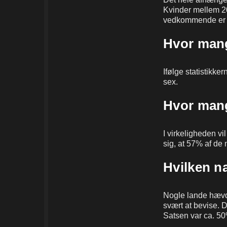
Kvinder mellem 20
vedkommende er d
Hvor mang
Ifølge statistikke
sex.
Hvor mang
I virkeligheden vil
sig, at 57% af de
Hvilken n
Nogle lande hævde
svært at bevise. 
Satsen var ca. 50%