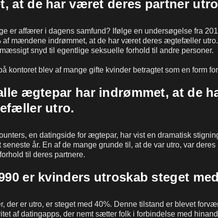
, at de har været deres partner utro
ge er affærer i dagens samfund? Ifølge en undersøgelse fra 20
af mændene indrømmet, at de har været deres ægtefæller utro.
smæssigt snyd til egentlige seksuelle forhold til andre personer.
å kontoret blev af mange gifte kvinder betragtet som en form for
 alle ægtepar har indrømmet, at de h
efæller utro.
ncounters, en datingside for ægtepar, har vist en dramatisk stignin
t seneste år. En af de mange grunde til, at de var utro, var deres 
rhold til deres partnere.
1990 er kvinders utroskab steget me
, der er utro, er steget med 40%. Denne tilstand er blevet forvæ
tet af datingapps, der nemt sætter folk i forbindelse med hinan