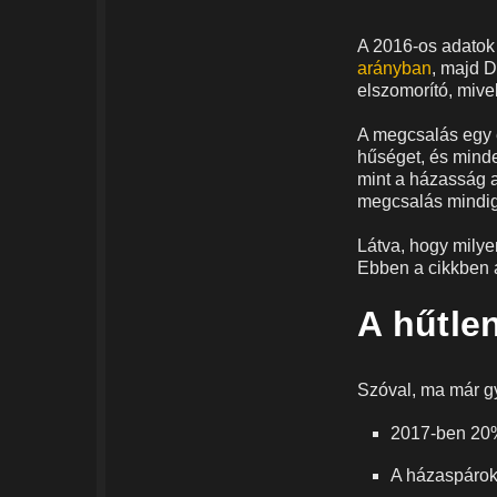
A 2016-os adatok 
arányban
, majd 
elszomorító, mivel
A megcsalás egy 
hűséget, és minde
mint a házasság a
megcsalás mindig 
Látva, hogy milye
Ebben a cikkben a
A hűtle
Szóval, ma már gy
2017-ben 20% 
A házaspárok 