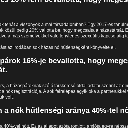
ak tehát a viszonyok a mai társadalomban? Egy 2017-es tanulm
iak közül pedig 20% vallotta be, hogy megcsalta a házastársát. 
ve a más személyekkel való tényleges szexuális kapcsolatig te
tást az irodában sok házas nő hűtlenségként könyvelte el.
spárok 16%-je bevallotta, hogy megc
át.
ers, a házaspároknak szóló társkereső oldal adatai szerint az el
a nők regisztrációja. A sok félrelépés egyik oka a partnerükkel 
k volt.
a a nők hűtlenségi aránya 40%-tel nő
a 40%-vel nőtt. Ez az állapot azóta romlott, amióta egyre néps