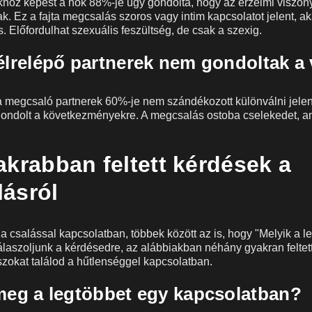
okhoz képest a nők 88%-je úgy gondolta, hogy az érzelmi viszo
. Ez a fajta megcsalás szoros vagy intim kapcsolatot jelent, aká
s. Előfordulhat szexuális feszültség, de csak a szexig.
félrelépő partnerek nem gondoltak a 
 a megcsaló partnerek 60%-je nem szándékozott különválni jelenl
ondolt a következményekre. A megcsalás ostoba cselekedet, a
akrabban feltett kérdések a
ásról
a csalással kapcsolatban, többek között az is, hogy "Melyik a 
laszoljunk a kérdésedre, az alábbiakban néhány gyakran feltett
szokat találod a hűtlenséggel kapcsolatban.
 meg a legtöbbet egy kapcsolatban?