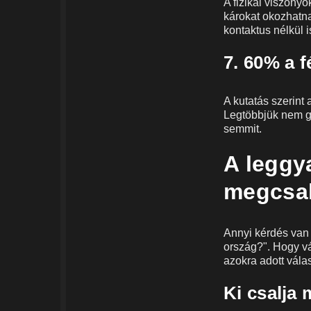
A fizikai viszony
károkat okozhatnak
kontaktus nélkül i
7. 60% a 
A kutatás szerint
Legtöbbjük nem g
semmit.
A leggy
megcsal
Annyi kérdés van 
ország?". Hogy vá
azokra adott vála
Ki csalja