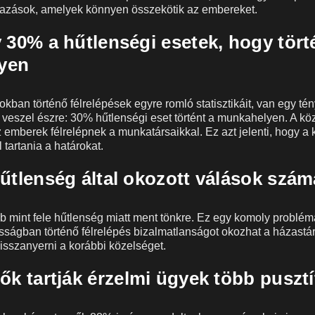
mazások, amelyek könnyen összekötik az embereket.
 30% a hűtlenségi esetek, hogy tört
yen
kban történő félrelépések egyre romló statisztikáit, van egy tén
veszel észre: 30% hűtlenségi eset történt a munkahelyen. A kö
 emberek félrelépnek a munkatársaikkal. Ez azt jelenti, hogy a 
tartania a határokat.
hűtlenség által okozott válások szám
 mint fele hűtlenség miatt ment tönkre. Ez egy komoly problém
asságban történő félrelépés bizalmatlanságot okozhat a házastár
sszanyerni a korábbi közelséget.
ők tartják érzelmi ügyek több pusztí