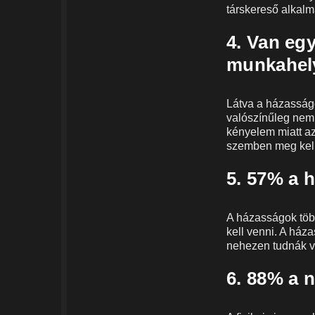
társkereső alkal
4. Van egy
munkahel
Látva a házasságo
valószínűleg nem 
kényelem miatt az
szemben meg kell 
5. 57% a 
A házasságok több
kell venni. A ház
nehezen tudnák vi
6. 88% a n