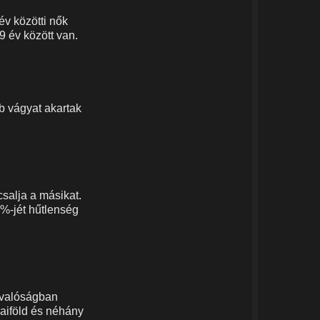
év közötti nők
9 év között van.
bb vágyat akartak
salja a másikat.
%-jét hűtlenség
A valóságban
aiföld és néhány