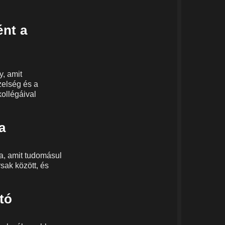
ént a
y, amit
zelség és a
kollégáival
a
a, amit tudomásul
sak között, és
tó