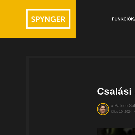
FUNKCIÓK
Csalási
a
Patrice Sol
július 10, 2024