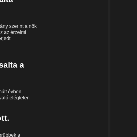
ány szerint a nők
Ez az érzelmi
rjedt.
salta a
múlt évben
való elégtelen
tt.
zerűbbek a