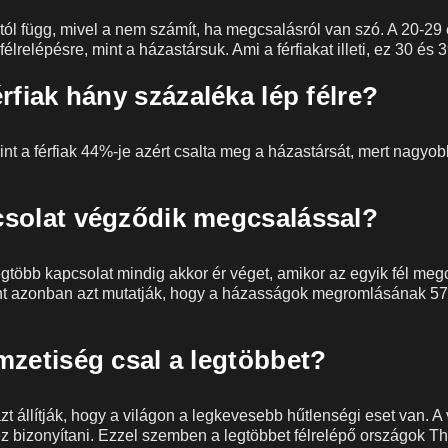
tól függ, mivel a nem számít, ha megcsalásról van szó. A 20-29 
lrelépésre, mint a házastársuk. Ami a férfiakat illeti, ez 30 és 3
rfiak hány százaléka lép félre?
rint a férfiak 44%-je azért csalta meg a házastársát, mert nagyo
solat végződik megcsalással?
gtöbb kapcsolat mindig akkor ér véget, amikor az egyik fél megc
int azonban azt mutatják, hogy a házasságok megromlásának 57
mzetiség csal a legtöbbet?
t állítják, hogy a világon a legkevesebb hűtlenségi eset van. 
 bizonyítani. Ezzel szemben a legtöbbet félrelépő országok Th