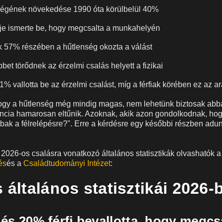
ségének növekedése 1990 óta körülbelül 40%
je ismerte be, hogy megcsalta a munkahelyén
 57% részében a hűtlenség okozta a válást
bet törődnek az érzelmi csalás helyett a fizikai
1% vallotta be az érzelmi csalást, míg a férfiak körében ez az 
 hogy a hűtlenség még mindig magas, nem lehetünk biztosak abb
cia hamarosan eltűnik. Azoknak, akik azon gondolkodnak, hogy
ak a félrelépésre?". Erre a kérdésre egy későbbi részben adun
2026-os csalásra vonatkozó általános statisztikák olvashatók 
és
és a
Családtudományi Intézet
:
 általános statisztikái 2026-
és 20% férfi bevallotta, hogy megcs