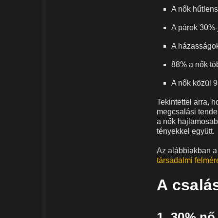
A nők hűtlen
A párok 30%-
A házasságok
88% a nők töb
A nők közül 9
Tekintettel arra,
megcsalási tenden
a nők hajlamosabb
tényekkel együtt.
Az alábbiakban a 
társadalmi felmér
A csalás
1. 30% nő 