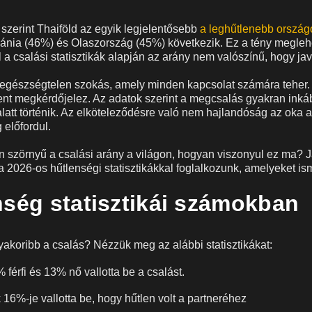
szerint Thaiföld az egyik legjelentősebb
a leghűtlenebb orszá
Dánia (46%) és Olaszország (45%) következik. Ez a tény megle
 a csalási statisztikák alapján az arány nem valószínű, hogy jav
egészségtelen szokás, amely minden kapcsolat számára teher. S
nt megkérdőjelez. Az adatok szerint a megcsalás gyakran inká
latt történik. Az elköteleződésre való nem hajlandóság az oka 
előfordul.
n szörnyű a csalási arány a világon, hogyan viszonyul ez ma? J
 2026-os hűtlenségi statisztikákkal foglalkozunk, amelyeket is
nség statisztikái számokban
akoribb a csalás? Nézzük meg az alábbi statisztikákat:
férfi és 13% nő vallotta be a csalást.
16%-je vallotta be, hogy hűtlen volt a partneréhez