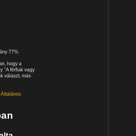
arány 77%
an, hogy a
 "A férfiak vagy
k választ, más
a
Általános
ban
alta