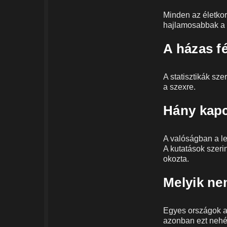
Minden az életkor
hajlamosabbak a fé
A házas fé
A statisztikák sze
a szexre.
Hány kapc
A valóságban a le
A kutatások szer
okozta.
Melyik ne
Egyes országok az
azonban ezt nehéz