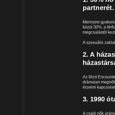
partnerét.
Mennyire gyakori
közül 30%, a férf
megcsalástól kezd
A szexuális zakla
2. A háza
házastárs
Az Illicit Encount
drámaian megnőtt 
érzelmi kapcsolatu
3. 1990 ót
A csaló nők arány