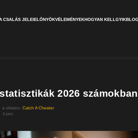
A CSALÁS JELEI
ELŐNYÖK
VÉLEMÉNYEK
HOGYAN KELL
GYIK
BLO
 statisztikák 2026 számokban
a oldalon.
Catch A Cheater
8 perc