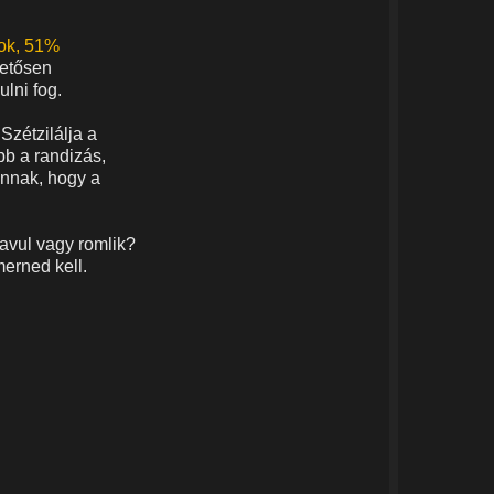
gok, 51%
hetősen
ulni fog.
zétzilálja a
bb a randizás,
annak, hogy a
avul vagy romlik?
merned kell.