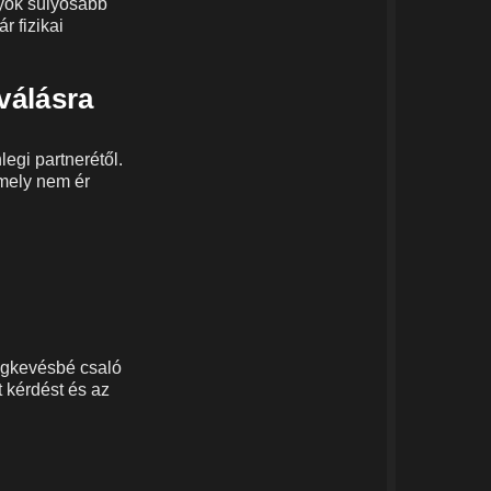
nyok súlyosabb
r fizikai
válásra
egi partnerétől.
mely nem ér
legkevésbé csaló
 kérdést és az