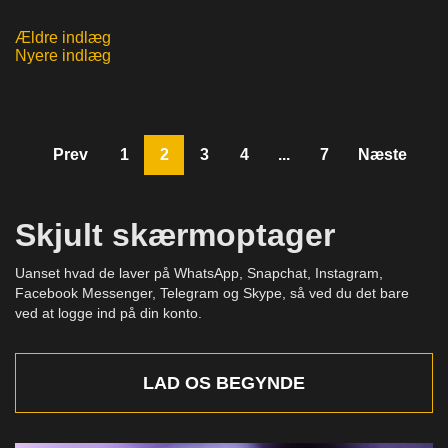
Ældre indlæg
Navigation
Nyere indlæg
til
indlæg
Prev
1
2
3
4
...
7
Næste
Skjult skærmoptager
Uanset hvad de laver på WhatsApp, Snapchat, Instagram,
Facebook Messenger, Telegram og Skype, så ved du det bare
ved at logge ind på din konto.
LAD OS BEGYNDE