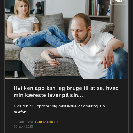
Hvilken app kan jeg bruge til at se, hvad
min kæreste laver på sin...
Hvis din SO opfører sig mistænkeligt omkring sin
telefon, ...
af
Patrice Sol
i
Catch A Cheater
28. april 2025