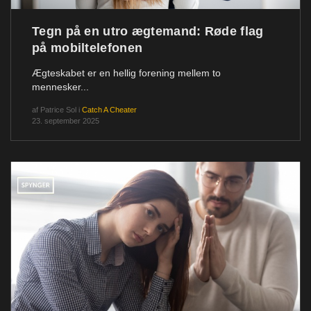
Tegn på en utro ægtemand: Røde flag
på mobiltelefonen
Ægteskabet er en hellig forening mellem to
mennesker...
af
Patrice Sol
i
Catch A Cheater
23. september 2025