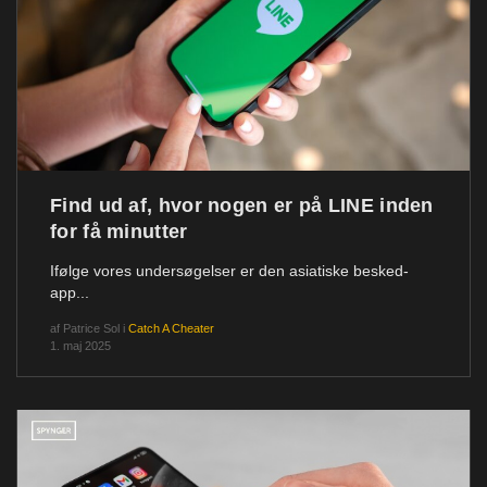
Find ud af, hvor nogen er på LINE inden
for få minutter
Ifølge vores undersøgelser er den asiatiske besked-
app...
af
Patrice Sol
i
Catch A Cheater
1. maj 2025