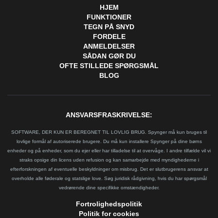
HJEM
FUNKTIONER
TEGN PÅ SNYD
FORDELE
ANMELDELSER
SÅDAN GØR DU
OFTE STILLEDE SPØRGSMÅL
BLOG
ANSVARSFRASKRIVELSE:
SOFTWARE, DER KUN ER BEREGNET TIL LOVLIG BRUG. Spynger må kun bruges til
lovlige formål af autoriserede brugere. Du må kun installere Spynger på dine børns
enheder og på enheder, som du ejer eller har tilladelse til at overvåge. I andre tilfælde vil vi
straks opsige din licens uden refusion og kan samarbejde med myndighederne i
efterforskningen af eventuelle beskyldninger om misbrug. Det er slutbrugerens ansvar at
overholde alle føderale og statslige love. Søg juridisk rådgivning, hvis du har spørgsmål
vedrørende dine specifikke omstændigheder.
Fortrolighedspolitik
Politik for cookies