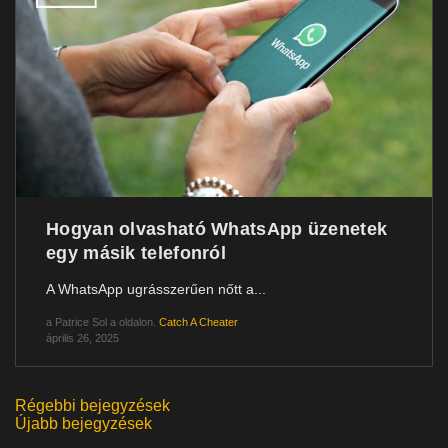
Hogyan olvasható WhatsApp üzenetek
egy másik telefonról
A WhatsApp ugrásszerűen nőtt a...
a
Patrice Sol
a oldalon.
Catch A Cheater
április 26, 2025
Régebbi bejegyzések
Bejegyzés
Újabb bejegyzések