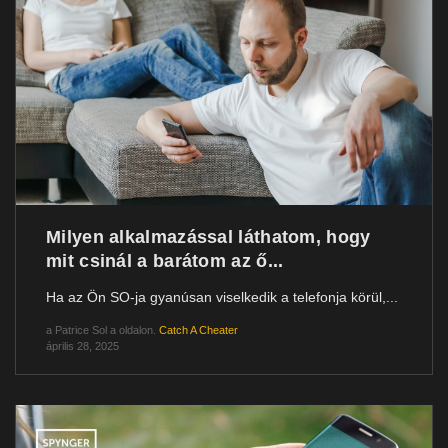
Milyen alkalmazással láthatom, hogy
mit csinál a barátom az ő...
Ha az Ön SO-ja gyanúsan viselkedik a telefonja körül,...
a
Patrice Sol
a oldalon.
Catch A Cheater
április 28, 2025