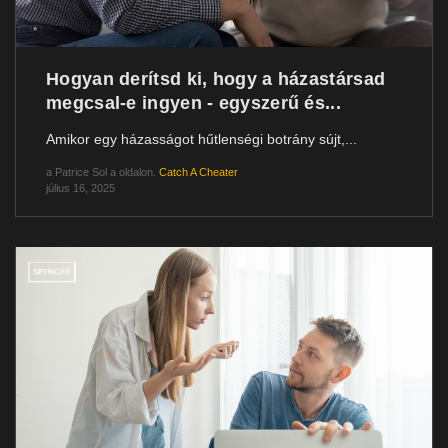
Hogyan derítsd ki, hogy a házastársad
megcsal-e ingyen - egyszerű és...
Amikor egy házasságot hűtlenségi botrány sújt,...
a
Patrice Sol
a oldalon.
Catch A Cheater
július 16, 2025