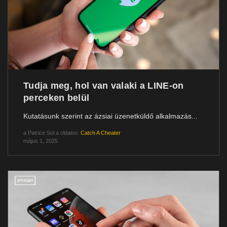
Tudja meg, hol van valaki a LINE-on
perceken belül
Kutatásunk szerint az ázsiai üzenetküldő alkalmazás...
a
Patrice Sol
a oldalon.
Catch A Cheater
május 1, 2025