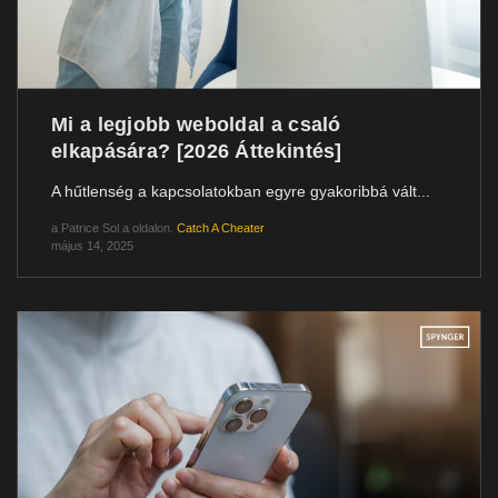
Mi a legjobb weboldal a csaló
elkapására? [2026 Áttekintés]
A hűtlenség a kapcsolatokban egyre gyakoribbá vált...
a
Patrice Sol
a oldalon.
Catch A Cheater
május 14, 2025