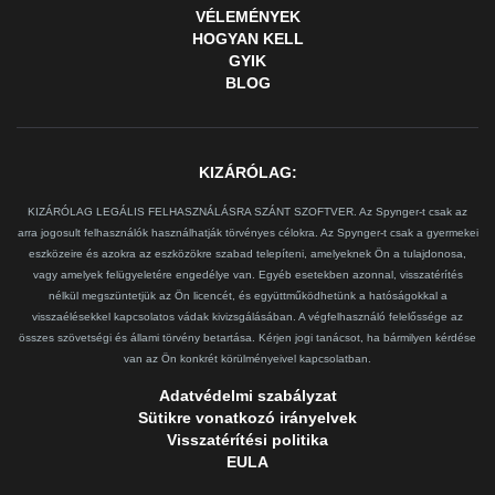
VÉLEMÉNYEK
HOGYAN KELL
GYIK
BLOG
KIZÁRÓLAG:
KIZÁRÓLAG LEGÁLIS FELHASZNÁLÁSRA SZÁNT SZOFTVER. Az Spynger-t csak az
arra jogosult felhasználók használhatják törvényes célokra. Az Spynger-t csak a gyermekei
eszközeire és azokra az eszközökre szabad telepíteni, amelyeknek Ön a tulajdonosa,
vagy amelyek felügyeletére engedélye van. Egyéb esetekben azonnal, visszatérítés
nélkül megszüntetjük az Ön licencét, és együttműködhetünk a hatóságokkal a
visszaélésekkel kapcsolatos vádak kivizsgálásában. A végfelhasználó felelőssége az
összes szövetségi és állami törvény betartása. Kérjen jogi tanácsot, ha bármilyen kérdése
van az Ön konkrét körülményeivel kapcsolatban.
Adatvédelmi szabályzat
Sütikre vonatkozó irányelvek
Visszatérítési politika
EULA