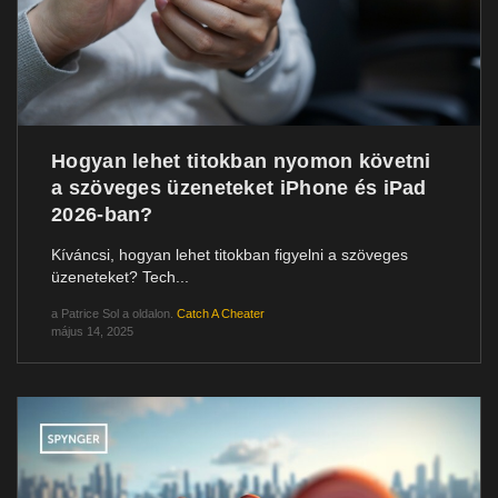
Hogyan lehet titokban nyomon követni
a szöveges üzeneteket iPhone és iPad
2026-ban?
Kíváncsi, hogyan lehet titokban figyelni a szöveges
üzeneteket? Tech...
a
Patrice Sol
a oldalon.
Catch A Cheater
május 14, 2025