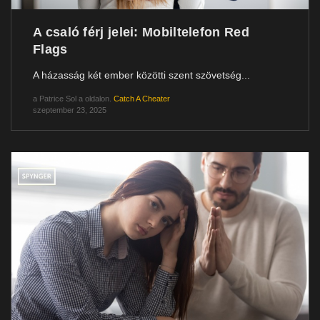
A csaló férj jelei: Mobiltelefon Red
Flags
A házasság két ember közötti szent szövetség...
a
Patrice Sol
a oldalon.
Catch A Cheater
szeptember 23, 2025