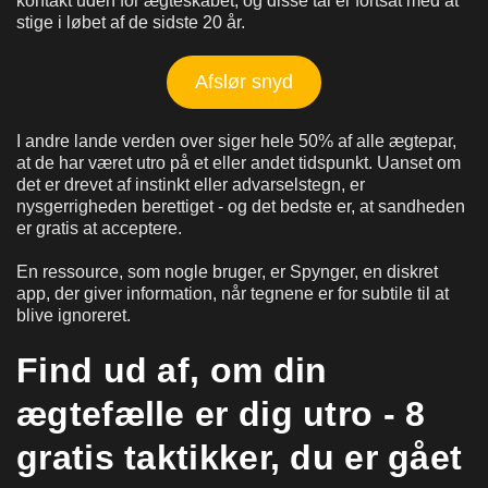
kontakt uden for ægteskabet, og disse tal er fortsat med at
stige i løbet af de sidste 20 år.
Afslør snyd
I andre lande verden over siger hele 50% af alle ægtepar,
at de har været utro på et eller andet tidspunkt. Uanset om
det er drevet af instinkt eller advarselstegn, er
nysgerrigheden berettiget - og det bedste er, at sandheden
er gratis at acceptere.
En ressource, som nogle bruger, er Spynger, en diskret
app, der giver information, når tegnene er for subtile til at
blive ignoreret.
Find ud af, om din
ægtefælle er dig utro - 8
gratis taktikker, du er gået