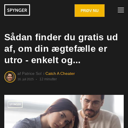
PRØV NU
Sådan finder du gratis ud
af, om din ægtefælle er
utro - enkelt og...
af
Patrice Sol
i
Catch A Cheater
12 minutter
16. juli 2025