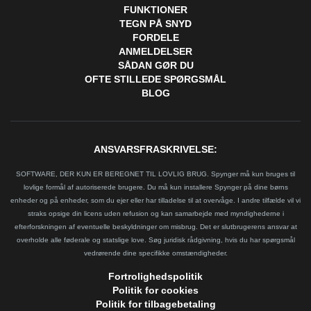
FUNKTIONER
TEGN PÅ SNYD
FORDELE
ANMELDELSER
SÅDAN GØR DU
OFTE STILLEDE SPØRGSMÅL
BLOG
ANSVARSFRASKRIVELSE:
SOFTWARE, DER KUN ER BEREGNET TIL LOVLIG BRUG. Spynger må kun bruges til
lovlige formål af autoriserede brugere. Du må kun installere Spynger på dine børns
enheder og på enheder, som du ejer eller har tilladelse til at overvåge. I andre tilfælde vil vi
straks opsige din licens uden refusion og kan samarbejde med myndighederne i
efterforskningen af eventuelle beskyldninger om misbrug. Det er slutbrugerens ansvar at
overholde alle føderale og statslige love. Søg juridisk rådgivning, hvis du har spørgsmål
vedrørende dine specifikke omstændigheder.
Fortrolighedspolitik
Politik for cookies
Politik for tilbagebetaling