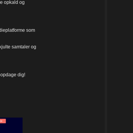
de opkald og
edieplatforme som
kjulte samtaler og
t opdage dig!