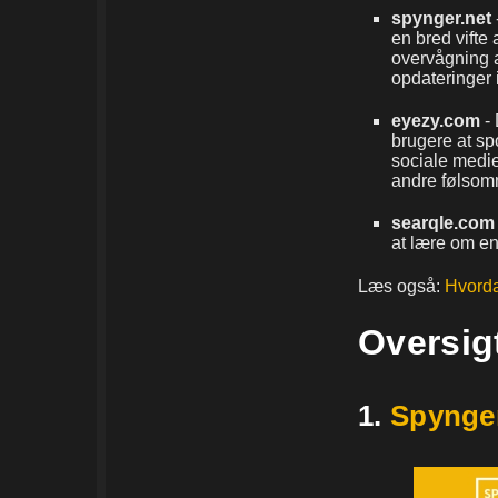
spynger.net
en bred vifte
overvågning a
opdateringer i
eyezy.com
-
brugere at sp
sociale medie
andre følsom
searqle.com
at lære om en
Læs også:
Hvorda
Oversig
1.
Spynge