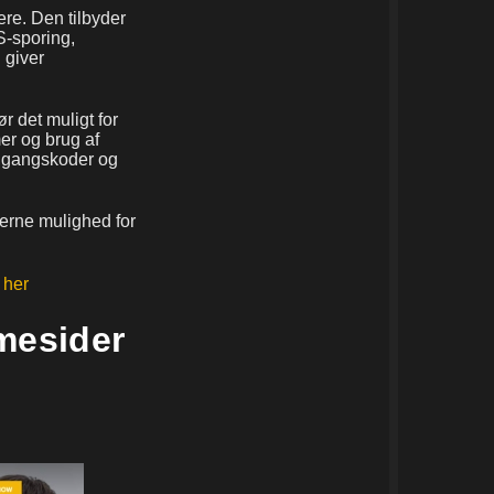
ere. Den tilbyder
S-sporing,
 giver
r det muligt for
er og brug af
 adgangskoder og
erne mulighed for
 her
mesider