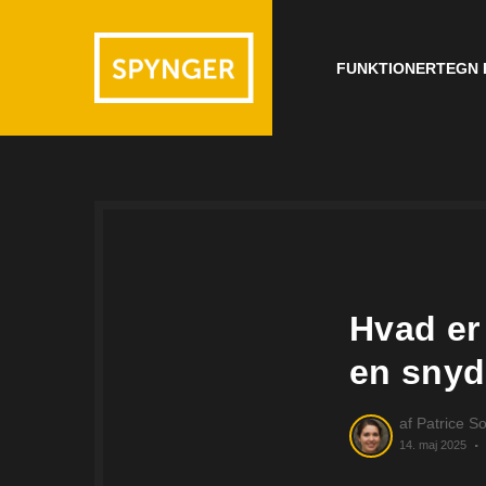
FUNKTIONER
TEGN 
Hvad er
en snyd
af
Patrice So
14. maj 2025