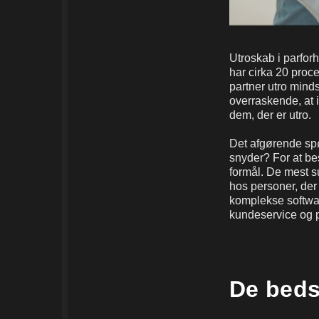
Utroskab i parfor
har cirka 20 proc
partner utro minds
overraskende, at i
dem, der er utro.
Det afgørende spø
snyder? For at bes
formål. De mest s
hos personer, der
komplekse softwa
kundeservice og p
De beds