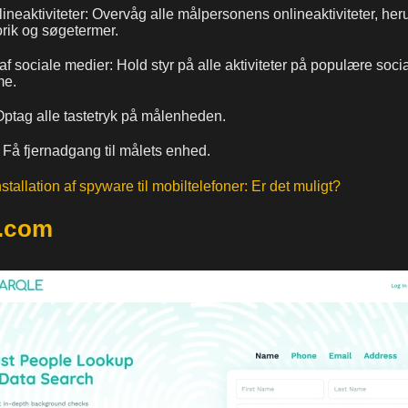
lineaktiviteter: Overvåg alle målpersonens onlineaktiviteter, he
rik og søgetermer.
f sociale medier: Hold styr på alle aktiviteter på populære soci
me.
ptag alle tastetryk på målenheden.
Få fjernadgang til målets enhed.
stallation af spyware til mobiltelefoner: Er det muligt?
e.com