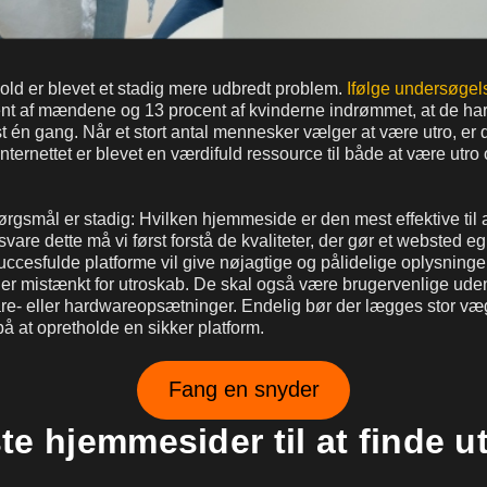
hold er blevet et stadig mere udbredt problem.
Ifølge undersøgel
ent af mændene og 13 procent af kvinderne indrømmet, at de ha
t én gang. Når et stort antal mennesker vælger at være utro, er 
nternettet er blevet en værdifuld ressource til både at være utro o
rgsmål er stadig: Hvilken hjemmeside er den mest effektive til 
vare dette må vi først forstå de kvaliteter, der gør et websted egn
uccesfulde platforme vil give nøjagtige og pålidelige oplysninge
 er mistænkt for utroskab. De skal også være brugervenlige ude
re- eller hardwareopsætninger. Endelig bør der lægges stor v
å at opretholde en sikker platform.
Fang en snyder
te hjemmesider til at finde u