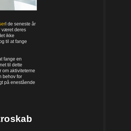
ser
I de seneste år
r været deres
det ikke
g til at fange
at fange en
et til dette
r om aktiviteterne
n behov for
ægt på enestående
troskab