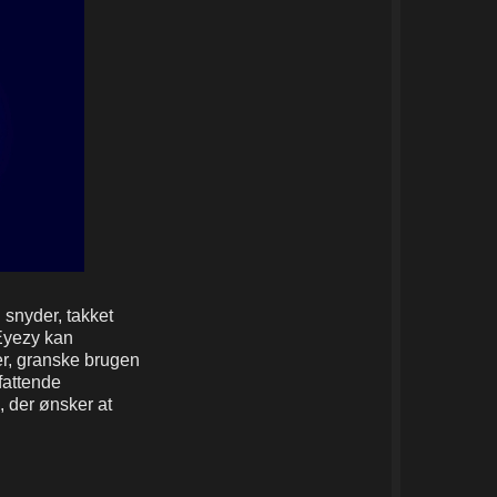
 snyder, takket
Eyezy kan
r, granske brugen
fattende
, der ønsker at