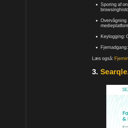
Sporing af on
browsinghisto
Overvågning a
medieplatfor
Keylogging: O
Fjernadgang: 
Læs også:
Fjernin
3.
Searql