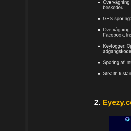
Overvågning 
beskeder.
GPS-sporing: 
Overvågning a
Facebook, In
Keylogger: Op
adgangskode
Sporing af int
Stealth-tilsta
2.
Eyezy.