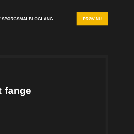
E SPØRGSMÅL
BLOG
LANG
PRØV NU
t fange