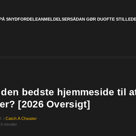
PÅ SNYD
FORDELE
ANMELDELSER
SÅDAN GØR DU
OFTE STILLED
 den bedste hjemmeside til a
er? [2026 Oversigt]
l
i
Catch A Cheater
6 minutter