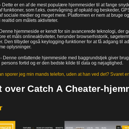
- Dette er en af de mest populære hjemmesider til at fange snyd
 af funktioner, som f.eks. overvågning af opkald og beskeder, GP
f sociale medier og meget mere. Platformen er nem at bruge og
 realtid om målets aktiviteter.
 Denne hjemmeside er kendt for sin avancerede teknologi, der gø
ore et måls onlineaktiviteter, herunder browserhistorik, søgeterm
r. Den tilbyder også keylogging-funktioner for at få adgang til
me oplysninger.
- Denne omfattende hjemmeside med baggrundstjek giver brug
 persons fortid og er den bedste kilde til data og nøjagtighed.
n sporer jeg min mands telefon, uden at han ved det? Svaret er
t over Catch A Cheater-hjem
r