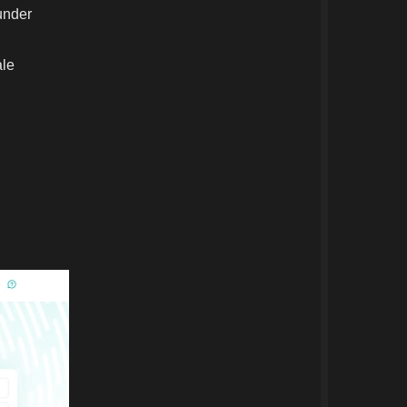
runder
ale