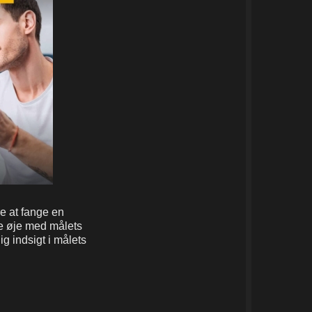
re at fange en
de øje med målets
ig indsigt i målets