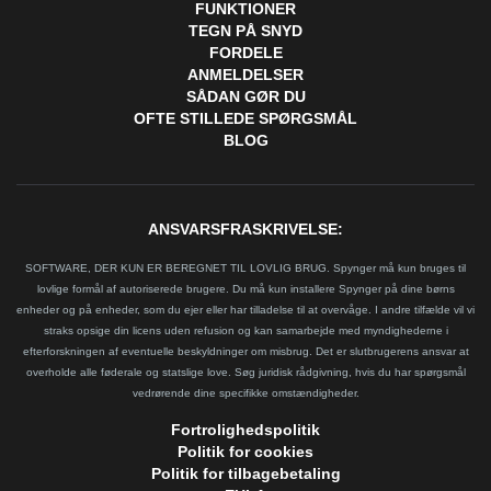
FUNKTIONER
TEGN PÅ SNYD
FORDELE
ANMELDELSER
SÅDAN GØR DU
OFTE STILLEDE SPØRGSMÅL
BLOG
ANSVARSFRASKRIVELSE:
SOFTWARE, DER KUN ER BEREGNET TIL LOVLIG BRUG. Spynger må kun bruges til
lovlige formål af autoriserede brugere. Du må kun installere Spynger på dine børns
enheder og på enheder, som du ejer eller har tilladelse til at overvåge. I andre tilfælde vil vi
straks opsige din licens uden refusion og kan samarbejde med myndighederne i
efterforskningen af eventuelle beskyldninger om misbrug. Det er slutbrugerens ansvar at
overholde alle føderale og statslige love. Søg juridisk rådgivning, hvis du har spørgsmål
vedrørende dine specifikke omstændigheder.
Fortrolighedspolitik
Politik for cookies
Politik for tilbagebetaling