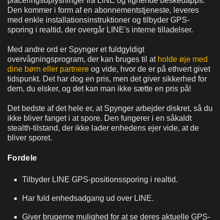
placeringsoplysninger fra LINE og lignende beskedapps.
Den kommer i form af en abonnementstjeneste, leveres
med enkle installationsinstruktioner og tilbyder GPS-
sporing i realtid, der overgår LINE's interne tilladelser.
Med andre ord er Spynger et fuldgyldigt
overvågningsprogram, der kan bruges til at
holde øje med
dine børn eller partnere
og vide, hvor de er på ethvert givet
tidspunkt. Det har dog en pris, men det giver sikkerhed for
dem, du elsker, og det kan man ikke sætte en pris på!
Det bedste af det hele er, at Spynger arbejder diskret, så du
ikke bliver fanget i at spore. Den fungerer i en såkaldt
stealth-tilstand, der ikke lader enhedens ejer vide, at de
bliver sporet.
Fordele
Tilbyder LINE GPS-positionssporing i realtid.
Har fuld enhedsadgang ud over LINE.
Giver brugerne mulighed for at se deres aktuelle GPS-