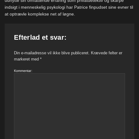
udnytte sin omfattende erfaring som privatdetektiv og skarpe
indsigt i menneskelig psykologi har Patrice finpudset sine evner til
at optrævle komplekse net af løgne.
Efterlad et svar:
Din e-mailadresse vil ikke blive publiceret.
Krævede felter er
markeret med
*
Kommentar: