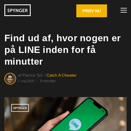
PRØV NU
Find ud af, hvor nogen er
på LINE inden for få
minutter
af
Patrice Sol
i
Catch A Cheater
9 minutter
1. maj 2025