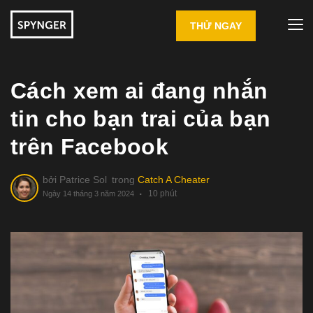
THỬ NGAY
Cách xem ai đang nhắn
tin cho bạn trai của bạn
trên Facebook
bởi
Patrice Sol
trong
Catch A Cheater
10 phút
Ngày 14 tháng 3 năm 2024