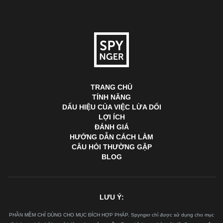
TRANG CHỦ
TÍNH NĂNG
DẤU HIỆU CỦA VIỆC LỪA DỐI
LỢI ÍCH
ĐÁNH GIÁ
HƯỚNG DẪN CÁCH LÀM
CÂU HỎI THƯỜNG GẶP
BLOG
LƯU Ý:
PHẦN MỀM CHỈ DÙNG CHO MỤC ĐÍCH HỢP PHÁP. Spynger chỉ được sử dụng cho mục