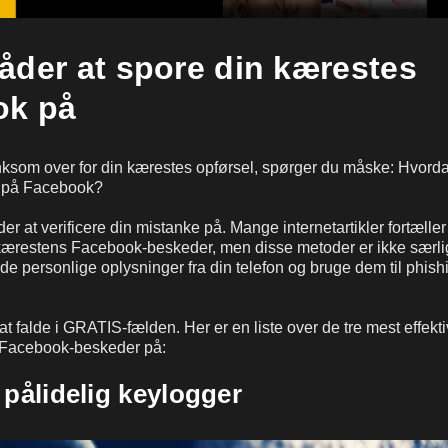
åder at spore din kærestes
ok på
ksom over for din kærestes opførsel, spørger du måske: Hvord
t på Facebook?
 at verificere din mistanke på. Mange internetartikler fortæller
 kærestens Facebook-beskeder, men disse metoder er ikke særli
e personlige oplysninger fra din telefon og bruge dem til phis
t falde i GRATIS-fælden. Her er en liste over de tre mest effekt
 Facebook-beskeder på:
 pålidelig keylogger