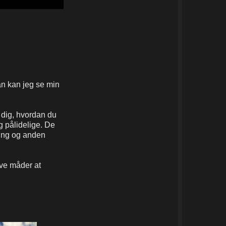
an kan jeg se min
 dig, hvordan du
g pålidelige. De
hing og anden
ive måder at