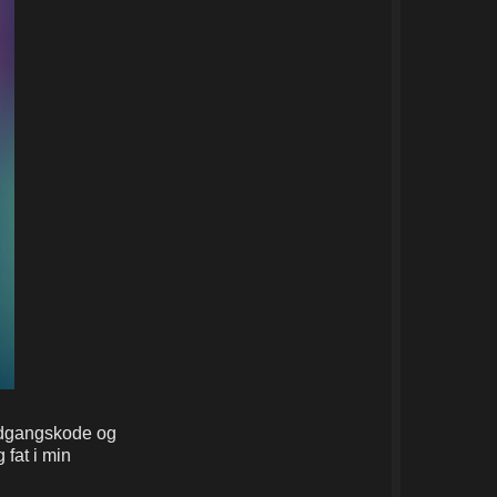
 adgangskode og
 fat i min