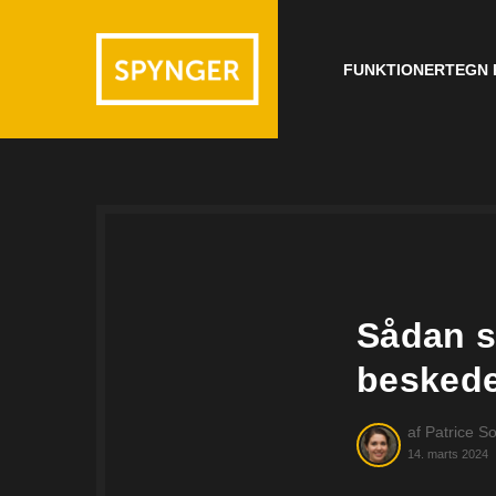
FUNKTIONER
TEGN 
Sådan s
beskede
af
Patrice So
14. marts 2024