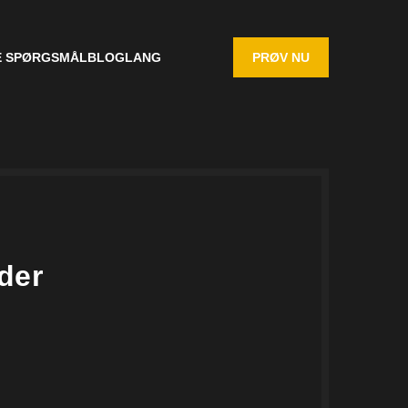
E SPØRGSMÅL
BLOG
LANG
PRØV NU
der