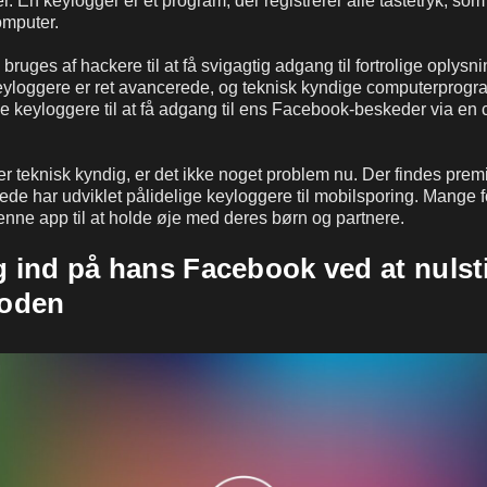
r. En keylogger er et program, der registrerer alle tastetryk, so
omputer.
ruges af hackere til at få svigagtig adgang til fortrolige oplysn
yloggere er ret avancerede, og teknisk kyndige computerprog
 keyloggere til at få adgang til ens Facebook-beskeder via en 
er teknisk kyndig, er det ikke noget problem nu. Der findes pr
rede har udviklet pålidelige keyloggere til mobilsporing. Mange 
enne app til at holde øje med deres børn og partnere.
g ind på hans Facebook ved at nulsti
oden