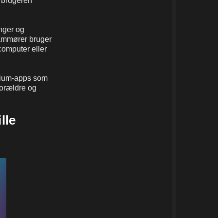
m brugeren
inger og
rammører bruger
computer eller
emium-apps som
forældre og
lle