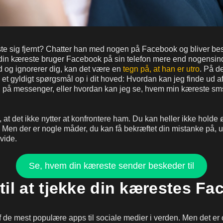
te sig fjernt? Chatter han med nogen på Facebook og bliver bes
 din kæreste bruger Facebook på sin telefon mere end nogensind
 og ignorerer dig, kan det være en
tegn på, at han er utro
. På d
et gyldigt spørgsmål op i dit hoved: Hvordan kan jeg finde ud a
d på messenger, eller hvordan kan jeg se, hvem min kæreste sm
 at det ikke nytter at konfrontere ham. Du kan heller ikke holde
. Men der er nogle måder, du kan få bekræftet din mistanke på, u
 vide.
Se, hvem din kæreste sender beskeder til
til at tjekke din kærestes F
 de mest populære apps til sociale medier i verden. Men det er 