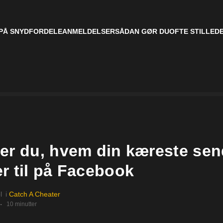
PÅ SNYD
FORDELE
ANMELDELSER
SÅDAN GØR DU
OFTE STILLED
er du, hvem din kæreste sen
r til på Facebook
l
i
Catch A Cheater
10 minutter