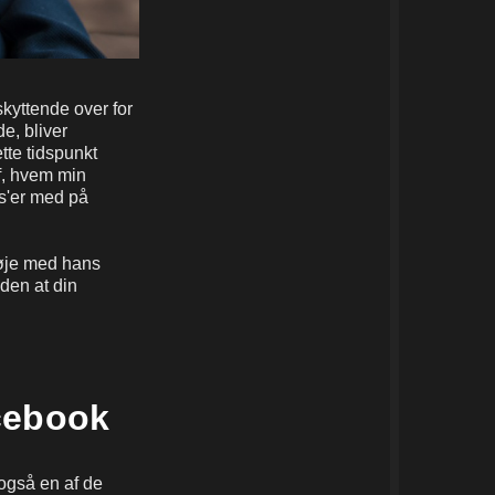
kyttende over for
e, bliver
ette tidspunkt
f, hvem min
s'er med på
 øje med hans
den at din
acebook
også en af de