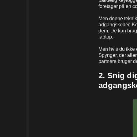
pålidelig keylogge
foretager på en c
Men denne teknik b
adgangskoder. Ke
dem. De kan bruge
laptop.
Men hvis du ikke 
Spynger, der alle
partnere bruger d
2. Snig di
adgangsk