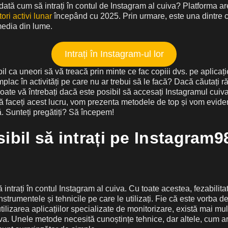
odată cum să intrați în contul de Instagram al cuiva? Platforma a
tori activi lunar
începând cu 2025. Prin urmare, este una dintre 
media din lume.
Intrați în Instagram-ul lor
il ca uneori să vă treacă prin minte ce fac copiii dvs. pe aplicați
lac în activități pe care nu ar trebui să le facă? Dacă căutați r
poate vă întrebați dacă este posibil să accesați Instagramul cuiva
faceți acest lucru, vom prezenta metodele de top și vom evide
ă. Sunteți pregătiți? Să începem!
ibil să intrați pe Instagram9
ă intrați în contul Instagram al cuiva. Cu toate acestea, fezabilit
trumentele și tehnicile pe care le utilizați. Fie că este vorba d
tilizarea aplicațiilor specializate de monitorizare, există mai mul
a. Unele metode necesită cunoștințe tehnice, dar altele, cum ar f