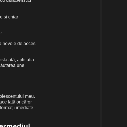
cu caracteristici
e și chiar
e.
vea nevoie de acces
talată, aplicația
 căutarea unei
dolescentului meu.
ace față oricăror
nformații imediate
termediul