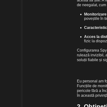
acesta să știe. A f
de neegalat, cum a
Monitorizare 
poveștile în t
Caracteristi
Acces la dis
fizic la dispozi
Configurarea Spyn
rulează invizibil, 
soluții fiabile și 
Eu personal am fo
Funcțiile de monit
pericole fără a în
în această privinț
2. Obțineț