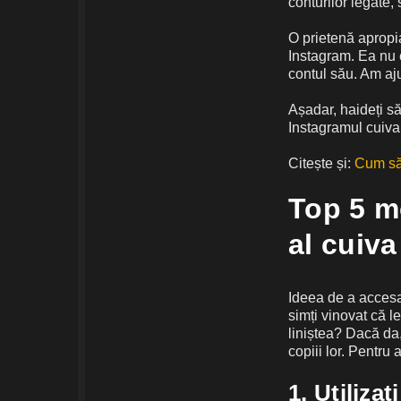
conturilor legate,
O prietenă apropia
Instagram. Ea nu 
contul său. Am aju
Așadar, haideți să
Instagramul cuiva d
Citește și:
Cum să 
Top 5 mo
al cuiva
Ideea de a accesa
simți vinovat că l
liniștea? Dacă da,
copiii lor. Pentru
1. Utiliza