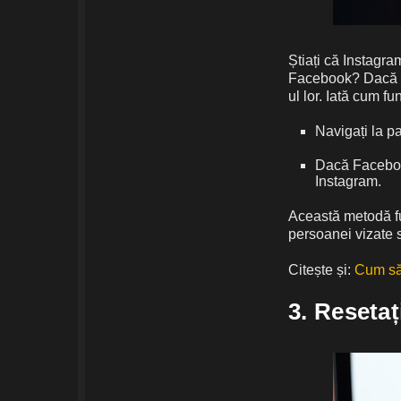
Știați că Instagram
Facebook? Dacă pu
ul lor. Iată cum f
Navigați la p
Dacă Facebook
Instagram.
Această metodă fu
persoanei vizate s
Citește și:
Cum să 
3. Resetaț