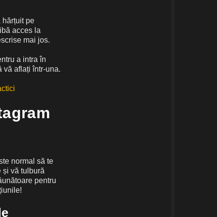
 hărțuit pe
ibă acces la
scrise mai jos.
tru a intra în
 vă aflați într-una.
ctici
stagram
ste normal să te
 și vă tulbură
ăunătoare pentru
iunile!
de