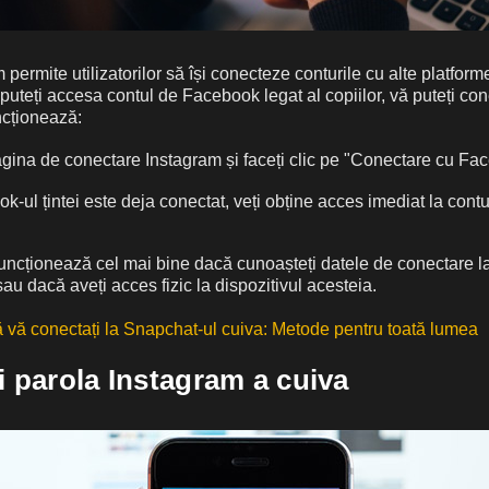
 permite utilizatorilor să își conecteze conturile cu alte platforme
teți accesa contul de Facebook legat al copiilor, vă puteți con
uncționează:
agina de conectare Instagram și faceți clic pe "Conectare cu Fa
-ul țintei este deja conectat, veți obține acces imediat la cont
ncționează cel mai bine dacă cunoașteți datele de conectare 
au dacă aveți acces fizic la dispozitivul acesteia.
vă conectați la Snapchat-ul cuiva: Metode pentru toată lumea
i parola Instagram a cuiva