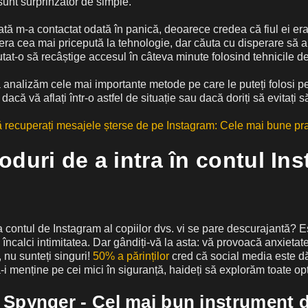
 sunt surprinzător de simple.
tă m-a contactat odată în panică, deoarece credea că fiul ei era
era cea mai pricepută la tehnologie, dar căuta cu disperare să a
tat-o să recâștige accesul în câteva minute folosind tehnicile de
 analizăm cele mai importante metode pe care le puteți folosi pen
acă vă aflați într-o astfel de situație sau dacă doriți să evitați să
recuperați mesajele șterse de pe Instagram: Cele mai bune pra
duri de a intra în contul In
 contul de Instagram al copiilor dvs. vi se pare descurajantă? E
e încalci intimitatea. Dar gândiți-vă la asta: vă provoacă anxietate
 nu sunteți singuri!
50% a părinților
cred că social media este d
 a-i menține pe cei mici în siguranță, haideți să explorăm toate opț
ți Spynger - Cel mai bun instrument 