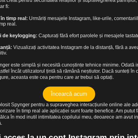
ost creat pentru securitatea relațiilor și supravegherea părinților, 
r fi:
în timp real:
Urmăriți mesajele Instagram, like-urile, comentariil
imp real.
ci de keylogging:
Capturați fără efort parolele și mesajele tastat
tanță:
Vizualizați activitatea Instagram de la distanță, fără a a
tiv.
ger este simplă și necesită cunoștințe tehnice minime. Odată ins
astfel încât utilizatorul țintă să rămână neștiutor. Dacă sunteți în
sigure, aceasta este cea pentru care ar trebui să optați.
Încearcă acum
losit Spynger pentru a supraveghea interacțiunile online ale a
orizare în timp real ale aplicației sunt foarte benefice. Am putut f
călca în mod inutil intimitatea copilului meu, deoarece am avut i
ă.
i acces la un cont Instagram prin in