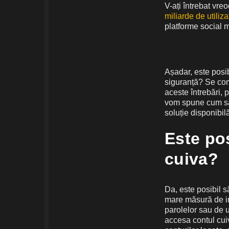
V-ați întrebat vre
miliarde de utiliza
platforme social 
Așadar, este posib
siguranță? Se comp
aceste întrebări, 
vom spune cum să 
soluție disponibil
Este pos
cuiva?
Da, este posibil s
mare măsură de ins
parolelor sau de u
accesa contul cuiv