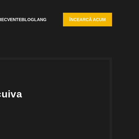
RECVENTE
BLOG
LANG
ÎNCEARCĂ ACUM
cuiva