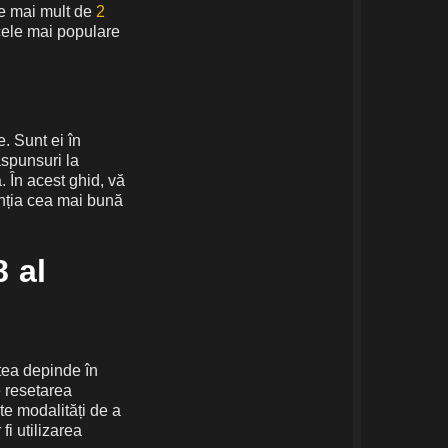
re mai mult de
2
cele mai populare
e. Sunt ei în
ăspunsuri la
. În acest ghid, vă
nția cea mai bună
8 al
atea depinde în
e resetarea
te modalități de a
i utilizarea