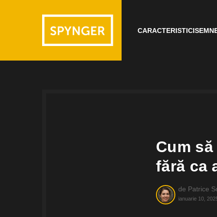
CARACTERISTICI
SEMNE
Cum să 
fără ca 
de
Patrice S
ianuarie 10, 202