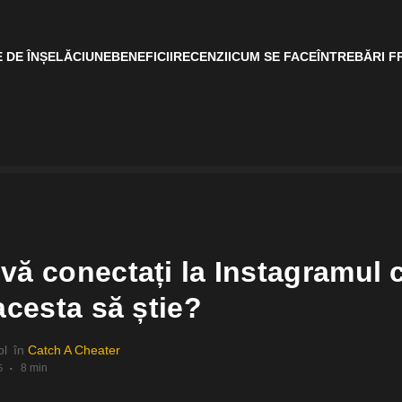
 DE ÎNȘELĂCIUNE
BENEFICII
RECENZII
CUM SE FACE
ÎNTREBĂRI F
vă conectați la Instagramul 
acesta să știe?
ol
în
Catch A Cheater
8 min
5