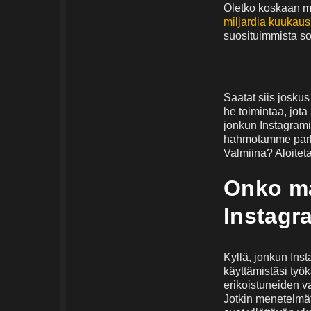
Oletko koskaan mi
miljardia kuukausi
suosituimmista so
Saatat siis josku
he toimintaa, jota
jonkun Instagrami
hahmotamme parha
Valmiina? Aloitet
Onko ma
Instagr
Kyllä, jonkun Inst
käyttämistäsi työk
erikoistuneiden v
Jotkin menetelmät 