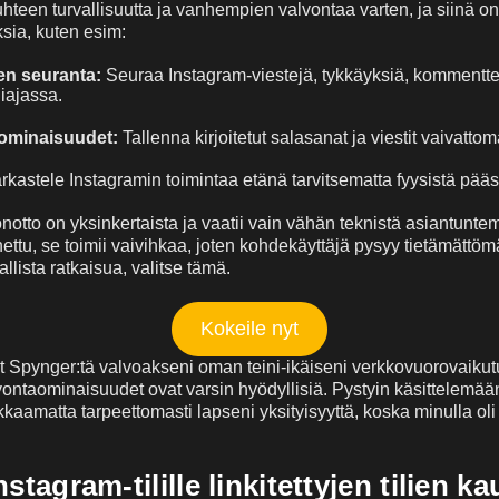
hteen turvallisuutta ja vanhempien valvontaa varten, ja siinä on
sia, kuten esim:
en seuranta:
Seuraa Instagram-viestejä, tykkäyksiä, kommentte
liajassa.
ominaisuudet:
Tallenna kirjoitetut salasanat ja viestit vaivattom
rkastele Instagramin toimintaa etänä tarvitsematta fyysistä pääs
notto on yksinkertaista ja vaatii vain vähän teknistä asiantunte
ttu, se toimii vaivihkaa, joten kohdekäyttäjä pysyy tietämättömä
allista ratkaisua, valitse tämä.
Kokeile nyt
yt Spynger:tä valvoakseni oman teini-ikäiseni verkkovuorovaiku
lvontaominaisuudet ovat varsin hyödyllisiä. Pystyin käsittelemää
kkaamatta tarpeettomasti lapseni yksityisyyttä, koska minulla oli 
stagram-tilille linkitettyjen tilien ka