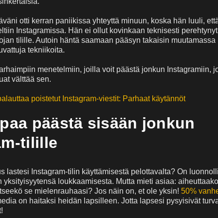
sinkertaisia.
väni otti kerran paniikissa yhteyttä minuun, koska hän luuli, et
tiin Instagramissa. Hän ei ollut kovinkaan teknisesti perehtynyt
ojan tilille. Autoin häntä saamaan pääsyn takaisin muutamassa
uvattuja tekniikoita.
arhaimpiin menetelmiin, joilla voit päästä jonkun Instagramiin, jo
uat välttää sen.
alauttaa poistetut Instagram-viestit: Parhaat käytännöt
apaa päästä sisään jonkun
m-tilille
 lastesi Instagram-tilin käyttämisestä pelottavalta? On luonnoll
n yksityisyytensä loukkaamisesta. Mutta mieti asiaa: aiheuttaako
ritseekö se mielenrauhaasi? Jos näin on, et ole yksin!
50% vanh
edia on haitaksi heidän lapsilleen. Jotta lapsesi pysyisivät turv
!