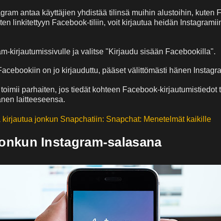
tagram antaa käyttäjien yhdistää tilinsä muihin alustoihin, kuten
ten linkitettyyn Facebook-tiliin, voit kirjautua heidän Instagrami
am-kirjautumissivulle ja valitse "Kirjaudu sisään Facebookilla".
acebookiin on jo kirjauduttu, pääset välittömästi hänen Instagram
imii parhaiten, jos tiedät kohteen Facebook-kirjautumistiedot t
nen laitteeseensa.
 kirjautua jonkun Snapchatiin: Snapchat: Menetelmät kaikille
 jonkun Instagram-salasana