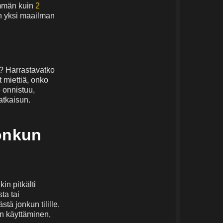
emmän kuin
2
n yksi maailman
a? Harrastavatko
t miettiä, onko
 onnistuu,
atkaisun.
onkun
in pitkälti
ta tai
tä jonkun tilille.
ien käyttäminen,