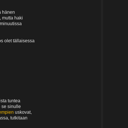
tä hänen
, mutta haki
 minuutissa
s olet tällaisessa
ista tuntea
 se sinulle
empien
uskovat,
assa, tutkitaan