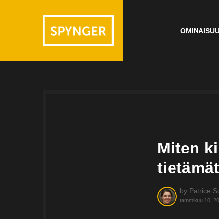
OMINAISU
Miten k
tietämä
by
Patrice S
tammikuu 10, 2