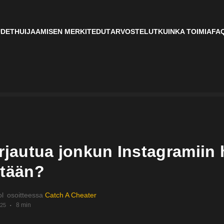
UDET
HUIJAAMISEN MERKIT
EDUT
ARVOSTELUT
KUINKA TOIMIA
FA
irjautua jonkun Instagramiin
ttään?
ol
osoitteessa
Catch A Cheater
8 min
025