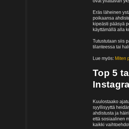
ovat yllättävän yk
Eräs läheinen ystä
poikaansa ahdistel
kipeästi pääsyä p
käyttämällä alla k
Tutustutaan siis p
tilanteessa tai hal
Lue myös:
Miten p
Top 5 t
Instagra
Kuulostaako ajatus
syyllisyyttä heidä
ahdistusta ja häi
että sosiaalinen m
kaikki vaihtoehdot