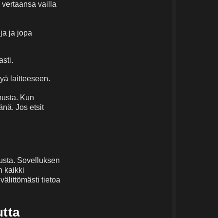
 vertaansa vailla
ja ja jopa
asti.
yä laitteeseen.
musta. Kun
nä. Jos etsit
tusta. Sovelluksen
n kaikki
välittömästi tietoa
utta