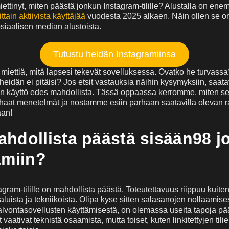
ettinyt, miten päästä jonkun Instagram-tilille? Alustalla on en
ttain aktiivista käyttäjää
vuodesta 2025 alkaen. Näin ollen se o
siaalisen median alustoista.
Tutustu heidän Instagramiinsa
s miettiä, mitä lapsesi tekevät sovelluksessa. Ovatko he turvass
 heidän ei pitäisi? Jos etsit vastauksia näihin kysymyksiin, saata
n käyttö edes mahdollista. Tässä oppaassa kerromme, miten se
at menetelmät ja nostamme esiin parhaan saatavilla olevan r
aan!
hdollista päästä sisään98 j
amiin?
agram-tilille on mahdollista päästä. Toteutettavuus riippuu kuitenk
aluista ja tekniikoista. Olipa kyse sitten salasanojen nollaamises
alvontasovellusten käyttämisestä, on olemassa useita tapoja pääs
vaativat teknistä osaamista, mutta toiset, kuten linkitettyjen til