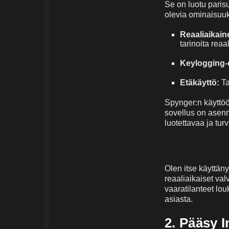
Se on luotu parisu
olevia ominaisuuk
Reaaliaikain
tarinoita reaa
Keylogging-
Etäkäyttö:
Ta
Spynger:n käyttöö
sovellus on asenne
luotettavaa ja turv
Olen itse käyttän
reaaliaikaiset va
vaaratilanteet lou
asiasta.
2. Pääsy In