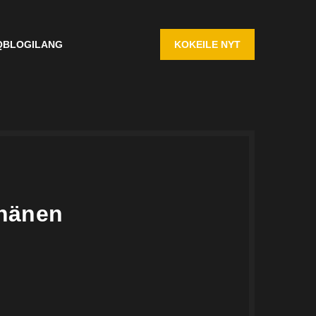
Q
BLOGI
LANG
KOKEILE NYT
 hänen