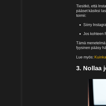
Tiesitkö, että Ins
pääset käsiksi las
toimii:
Siirry Instagr
Jos kohteen F
Tämä menetelmä to
fyysinen pääsy hä
Lue myös:
Kuinka
3. Nollaa