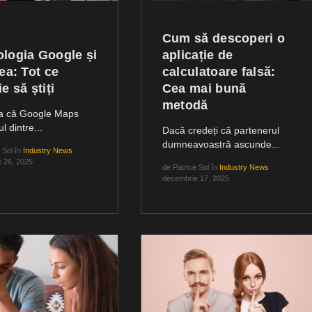
Cum să descoperi o
logia Google și
aplicație de
rea: Tot ce
calculatoare falsă:
e să știți
Cea mai bună
metodă
eja că Google Maps
l dintre...
Dacă credeți că partenerul
dumneavoastră ascunde...
 Sol
în
Industry News
 26, 2025
de
Patrice Sol
în
Industry News
decembrie 17, 2025