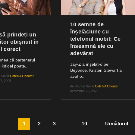
10 semne de
înșelăciune cu
ă prindeți un
telefonul mobil: Ce
ător obișnuit în
înseamnă ele cu
l corect
adevărat
unea că partenerul
Jay-Z a înșelat-o pe
 infidel poate...
Beyoncé. Kristen Stewart a
avut o...
 Sol
în
Catch A Cheater
 7, 2025
de
Patrice Sol
în
Catch A Cheater
octombrie 22, 2025
1
2
3
...
10
Următorul