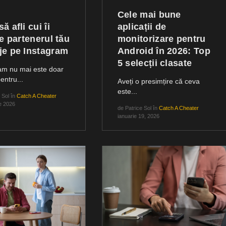
Cele mai bune
ă afli cui îi
aplicații de
te partenerul tău
monitorizare pentru
e pe Instagram
Android în 2026: Top
5 selecții clasate
am nu mai este doar
entru...
Aveți o presimțire că ceva
este...
 Sol
în
Catch A Cheater
ie 2026
de
Patrice Sol
în
Catch A Cheater
ianuarie 19, 2026