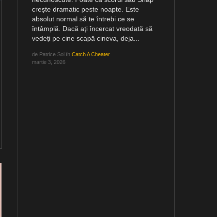
crește dramatic peste noapte. Este
absolut normal să te întrebi ce se
întâmplă. Dacă ați încercat vreodată să
vedeți pe cine scapă cineva, deja...
de
Patrice Sol
în
Catch A Cheater
martie 3, 2026