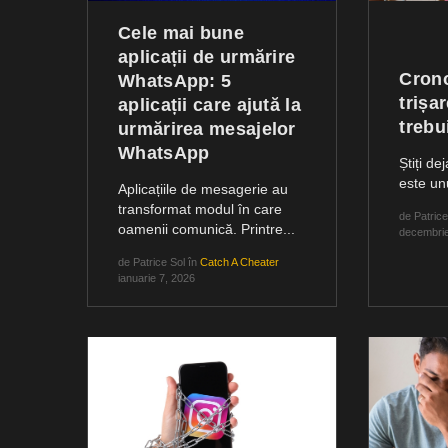
Cele mai bune
aplicații de urmărire
Crono
WhatsApp: 5
trișa
aplicații care ajută la
trebui
urmărirea mesajelor
WhatsApp
Știți d
este unu
Aplicațiile de mesagerie au
transformat modul în care
de
Patrice
oamenii comunică. Printre...
decembrie
de
Patrice Sol
în
Catch A Cheater
ianuarie 7, 2026