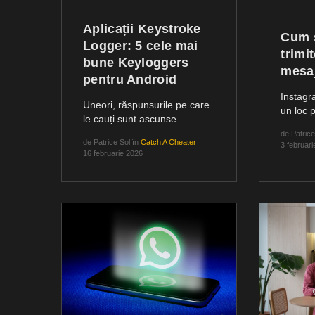
Aplicații Keystroke
Cum s
Logger: 5 cele mai
trimi
bune Keyloggers
mesaj
pentru Android
Instagr
Uneori, răspunsurile pe care
un loc p
le cauți sunt ascunse...
de
Patrice
de
Patrice Sol
în
Catch A Cheater
3 februar
16 februarie 2026