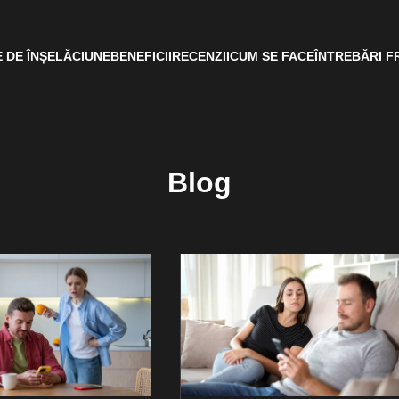
 DE ÎNȘELĂCIUNE
BENEFICII
RECENZII
CUM SE FACE
ÎNTREBĂRI F
Blog