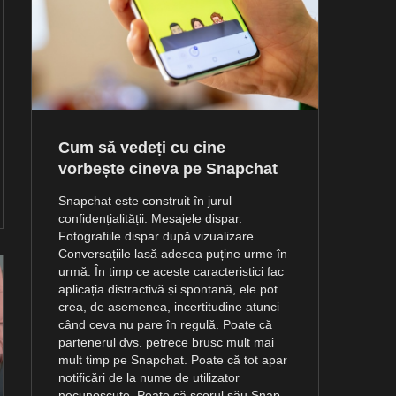
Cum să vedeți cu cine
vorbește cineva pe Snapchat
Snapchat este construit în jurul
confidențialității. Mesajele dispar.
Fotografiile dispar după vizualizare.
Conversațiile lasă adesea puține urme în
urmă. În timp ce aceste caracteristici fac
aplicația distractivă și spontană, ele pot
crea, de asemenea, incertitudine atunci
când ceva nu pare în regulă. Poate că
partenerul dvs. petrece brusc mult mai
mult timp pe Snapchat. Poate că tot apar
notificări de la nume de utilizator
necunoscute. Poate că scorul său Snap