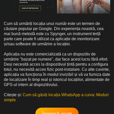
Cum să urmăriți locația unui număr este un termen de
căutare popular pe Google. Din experiența noastră, cea
mai bună metodă este cu Spynger, un instrument terță
parte care poate fi utilizat ca aplicație de monitorizare
și/sau software de urmărire a locației.
Aplicația nu este comercializată ca un dispozitiv de
urmărire "bazat pe numere", dar face acest lucru fără efort.
Deși necesită acces la dispozitivul țintă pentru a configura
totul, nu necesită acces fizic post-instalare. Cu alte cuvinte,
aplicația va funcționa în modul invizibil și vă va furniza date
de localizare în timp real și istoricul locațiilor, alimentate de
GPS-ul intern al dispozitivului.
Citește și:
Cum să găsiți locația WhatsApp a cuiva: Moduri
simple
Încearcă acum