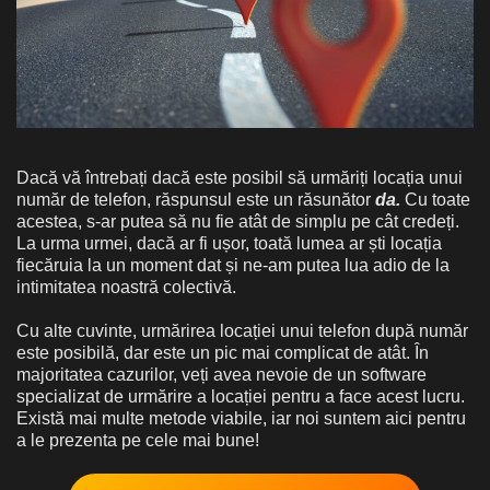
Dacă vă întrebați dacă este posibil să urmăriți locația unui
număr de telefon, răspunsul este un răsunător
da.
Cu toate
acestea, s-ar putea să nu fie atât de simplu pe cât credeți.
La urma urmei, dacă ar fi ușor, toată lumea ar ști locația
fiecăruia la un moment dat și ne-am putea lua adio de la
intimitatea noastră colectivă.
Cu alte cuvinte, urmărirea locației unui telefon după număr
este posibilă, dar este un pic mai complicat de atât. În
majoritatea cazurilor, veți avea nevoie de un software
specializat de urmărire a locației pentru a face acest lucru.
Există mai multe metode viabile, iar noi suntem aici pentru
a le prezenta pe cele mai bune!