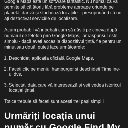
Google Maps este un software fantastic. Nu numai că vă
permite să călătoriți fără probleme aproape oriunde pe
planetă, dar vă și stochează locațiile... presupunând că nu
ați dezactivat serviciile de localizare.
Acum probabil vă întrebați cum să găsiți pe cineva după
numărul de telefon prin Google Maps, iar răspunsul este
simplu - dacă aveți acces la dispozitivul țintă, fie pentru un
minut sau două, puteți face următoarele:
Deschideți aplicația oficială Google Maps.
Faceți clic pe meniul hamburger și deschideți Timeline-
ul dvs.
Selectați data care vă interesează și veți vedea istoricul
locației țintei.
Tot ce trebuie să faceți sunt acești trei pași simpli!
Urmăriți locația unui
număr cu Google Find My