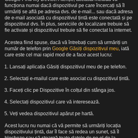
funcționa numai dacă dispozitivul pe care încercați să îl
urmăriți se află pe adresa dvs. de e-mail... sau dacă adresa
de e-mail asociată cu dispozitivul țintă este conectată și pe
dispozitivul dvs. În plus, serviciile de localizare trebuie să
fie activate și dispozitivul trebuie să fie conectat la internet.
Acestea fiind spuse, dacă vă întrebați cum să urmăriți un
număr de telefon prin
Google Găsiți dispozitivul meu
, iată
care este cel mai rapid mod de a face acest lucru:
Lansați aplicația Găsiți dispozitivul meu de pe telefon.
Selectați e-mailul care este asociat cu dispozitivul țintă.
Faceți clic pe Dispozitive în colțul din stânga jos.
Selectați dispozitivul care vă interesează.
Veți vedea dispozitivul apărut pe hartă.
Acest lucru nu numai că vă permite să urmăriți locația
dispozitivului țintă, dar îl face să redea un sunet, să îl
blocheze sau să șteargă toate datele de pe el de la