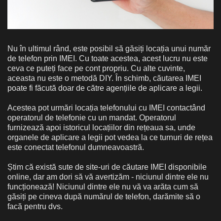
Nu în ultimul rând, este posibil să găsiți locația unui număr
de telefon prin IMEI. Cu toate acestea, acest lucru nu este
ceva ce puteți face pe cont propriu. Cu alte cuvinte,
aceasta nu este o metodă DIY. În schimb, căutarea IMEI
poate fi făcută doar de către agențiile de aplicare a legii.
Acestea pot urmări locația telefonului cu IMEI contactând
operatorul de telefonie cu un mandat. Operatorul
furnizează apoi istoricul locațiilor din rețeaua sa, unde
organele de aplicare a legii pot vedea la ce turnuri de rețea
este conectat telefonul dumneavoastră.
Știm că există sute de site-uri de căutare IMEI disponibile
online, dar am dori să vă avertizăm - niciunul dintre ele nu
funcționează! Niciunul dintre ele nu vă va arăta cum să
găsiți pe cineva după numărul de telefon, darămite să o
facă pentru dvs.