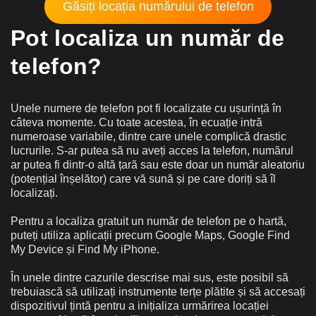
Găsiți locația numărului de telefon
Pot localiza un număr de
telefon?
Unele numere de telefon pot fi localizate cu ușurință în
câteva momente. Cu toate acestea, în ecuație intră
numeroase variabile, dintre care unele complică drastic
lucrurile. S-ar putea să nu aveți acces la telefon, numărul
ar putea fi dintr-o altă țară sau este doar un număr aleatoriu
(potențial înșelător) care vă sună și pe care doriți să îl
localizați.
Pentru a localiza gratuit un număr de telefon pe o hartă,
puteți utiliza aplicații precum Google Maps, Google Find
My Device și Find My iPhone.
În unele dintre cazurile descrise mai sus, este posibil să
trebuiască să utilizați instrumente terțe plătite și să accesați
dispozitivul țintă pentru a inițializa urmărirea locației