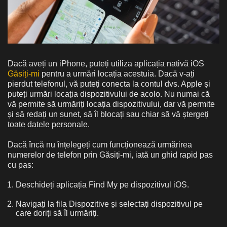
Dacă aveți un iPhone, puteți utiliza aplicația nativă iOS
Găsiți-mi
pentru a urmări locația acestuia. Dacă v-ați
pierdut telefonul, vă puteți conecta la contul dvs. Apple și
puteți urmări locația dispozitivului de acolo. Nu numai că
vă permite să urmăriți locația dispozitivului, dar vă permite
și să redați un sunet, să îl blocați sau chiar să vă ștergeți
toate datele personale.
Dacă încă nu înțelegeți cum funcționează urmărirea
numerelor de telefon prin Găsiți-mi, iată un ghid rapid pas
cu pas:
Deschideți aplicația Find My pe dispozitivul iOS.
Navigați la fila Dispozitive și selectați dispozitivul pe
care doriți să îl urmăriți.