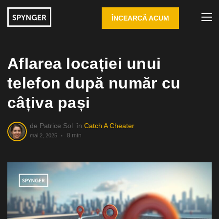
ÎNCEARCĂ ACUM
Aflarea locației unui
telefon după număr cu
câțiva pași
de
Patrice Sol
în
Catch A Cheater
8 min
mai 2, 2025