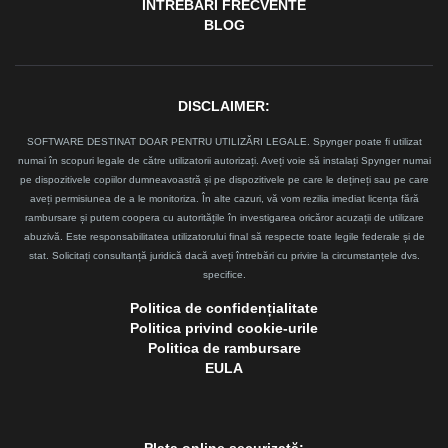
ÎNTREBĂRI FRECVENTE
BLOG
DISCLAIMER:
SOFTWARE DESTINAT DOAR PENTRU UTILIZĂRI LEGALE. Spynger poate fi utilizat
numai în scopuri legale de către utilizatorii autorizați. Aveți voie să instalați Spynger numai
pe dispozitivele copiilor dumneavoastră și pe dispozitivele pe care le dețineți sau pe care
aveți permisiunea de a le monitoriza. În alte cazuri, vă vom rezilia imediat licența fără
rambursare și putem coopera cu autoritățile în investigarea oricăror acuzații de utilizare
abuzivă. Este responsabilitatea utilizatorului final să respecte toate legile federale și de
stat. Solicitați consultanță juridică dacă aveți întrebări cu privire la circumstanțele dvs.
specifice.
Politica de confidențialitate
Politica privind cookie-urile
Politica de rambursare
EULA
Plata online securizată: