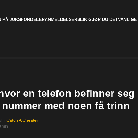
 PÅ JUKS
FORDELER
ANMELDELSER
SLIK GJØR DU DET
VANLIGE
hvor en telefon befinner seg
v nummer med noen få trinn
ol
i
Catch A Cheater
8 min