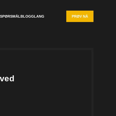
 SPØRSMÅL
BLOGG
LANG
PRØV NÅ
 ved