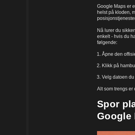
Google Maps er en
helst på kloden, m
posisjonstjenester
Nå lurer du sikke
enkelt - hvis du h
følgende:
Åpne den offis
Klikk på hambu
Velg datoen du 
Alt som trengs er 
Spor pl
Google 