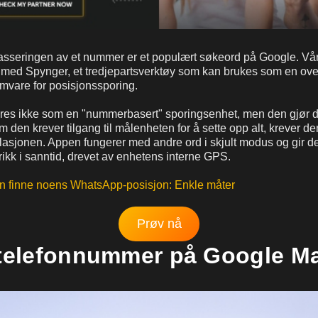
sseringen av et nummer er et populært søkeord på Google. Vår 
 med Spynger, et tredjepartsverktøy som kan brukes som en ov
amvare for posisjonssporing.
es ikke som en "nummerbasert" sporingsenhet, men den gjør d
 den krever tilgang til målenheten for å sette opp alt, krever de
tallasjonen. Appen fungerer med andre ord i skjult modus og gir 
rikk i sanntid, drevet av enhetens interne GPS.
n finne noens WhatsApp-posisjon: Enkle måter
Prøv nå
 telefonnummer på Google M