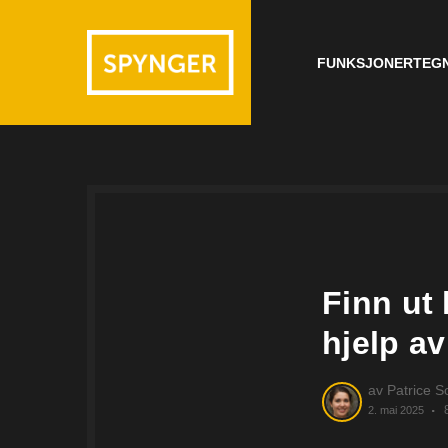
FUNKSJONER
TEGN
Finn ut 
hjelp a
av
Patrice S
2. mai 2025