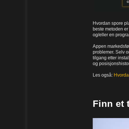
Hvordan spore pla
beste metoden er
og/eller en progr
Appen markedsfør
problemer. Selv om
tilgang etter ins
og posisjonshisto
Les også:
Hvorda
Finn et