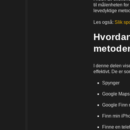
til målenheten for 
levedyktige metod
Les også:
Slik sp
Hvordan
metode
I denne delen vis
effektivt. De er so
Spynger
Google Maps
Google Finn 
Finn min iPh
Finne en tele