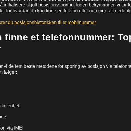
å initialisere skjult posisjonssporing. Ingen bekymringer, vi tar f
er for hvordan du kan finne en telefon etter nummer rett nedenfo
orer du posisjonshistorikken til et mobilnummer
 finne et telefonnummer: To
r
er vi de fem beste metodene for sporing av posisjon via telefo
m følger:
min enhet
one
fon via IMEI