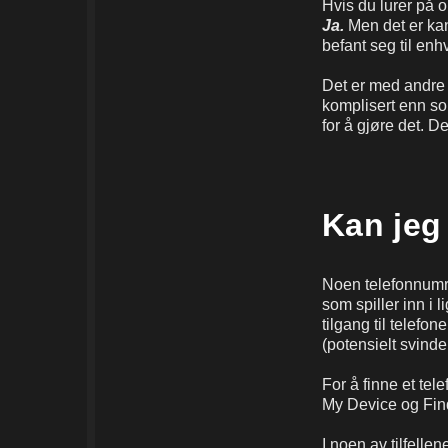
Hvis du lurer på 
Ja.
Men det er kans
befant seg til enhve
Det er med andre 
komplisert enn som
for å gjøre det. D
Kan jeg
Noen telefonnumre 
som spiller inn i 
tilgang til telefon
(potensielt svinde
For å finne et te
My Device og Fin
I noen av tilfelle