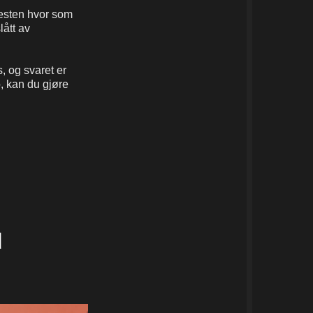
nesten hvor som
lått av
, og svaret er
o, kan du gjøre
d