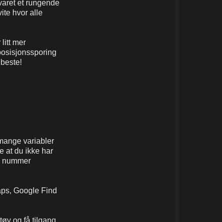
varet et rungende
vite hvor alle
litt mer
 posisjonssporing
 beste!
 mange variabler
e at du ikke har
dig nummer
aps, Google Find
tøy og få tilgang