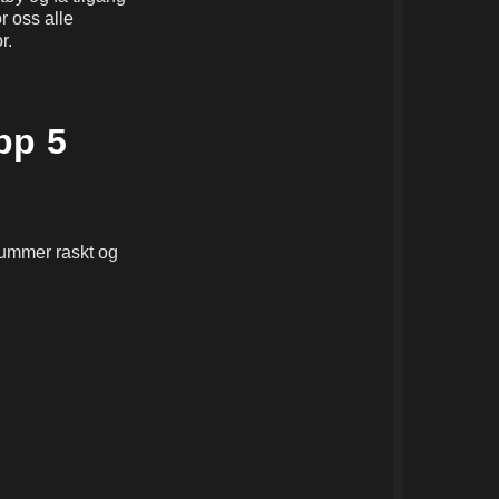
or oss alle
r.
pp 5
nnummer
raskt og