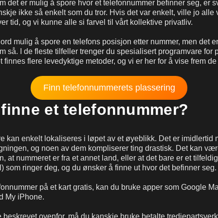
om det er mulig å spore hvor et telefonnummer befinner seg, er s
kje ikke så enkelt som du tror. Hvis det var enkelt, ville jo alle 
r tid, og vi kunne alle si farvel til vårt kollektive privatliv.
ord mulig å spore en telefons posisjon etter nummer, men det er 
 så. I de fleste tilfeller trenger du spesialisert programvare for
et finnes flere levedyktige metoder, og vi er her for å vise frem de
Finn telefonnummerets plassering
 finne et telefonnummer?
kan enkelt lokaliseres i løpet av et øyeblikk. Det er imidlertid
ligningen, og noen av dem kompliserer ting drastisk. Det kan vær
en, at nummeret er fra et annet land, eller at det bare er et tilfel
l) som ringer deg, og du ønsker å finne ut hvor det befinner seg.
lefonnummer på et kart gratis, kan du bruke apper som Google M
d My iPhone.
ne beskrevet ovenfor, må du kanskje bruke betalte tredjepartsverk