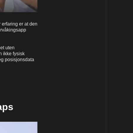
erfaring er at den
ervåkingsapp
et uten
n ikke fysisk
deg posisjonsdata
aps