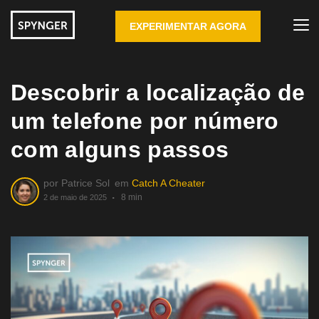
EXPERIMENTAR AGORA
Descobrir a localização de
um telefone por número
com alguns passos
por
Patrice Sol
em
Catch A Cheater
8 min
2 de maio de 2025