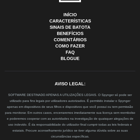
INÍCIO
CARACTERÍSTICAS
SINAIS DE BATOTA
BENEFÍCIOS
COMENTÁRIOS
COMO FAZER
FAQ
BLOGUE
AVISO LEGAL:
SOFTWARE DESTINADO APENAS A UTILIZAÇÕES LEGAIS. O Spynger só pode ser
utilizado para fins legais por utilizadores autorizados. É permitido instalar o Spynger
apenas em dispositivos de seus filhos e dispositivos que você possui ou tem permissão
para monitorar. Em outros casos, encerraremos imediatamente sua licença sem reembolso
e poderemos cooperar com as autoridades na investigação de quaisquer alegações de
uso indevido. É da responsabilidade do utilizador final cumprir todas as leis federais e
estatais. Procure aconselhamento jurídico se tiver alguma dúvida sobre as suas
circunstâncias específicas.