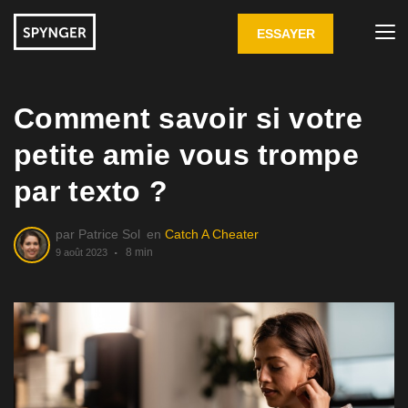
ESSAYER
Comment savoir si votre
petite amie vous trompe
par texto ?
par
Patrice Sol
en
Catch A Cheater
8 min
9 août 2023