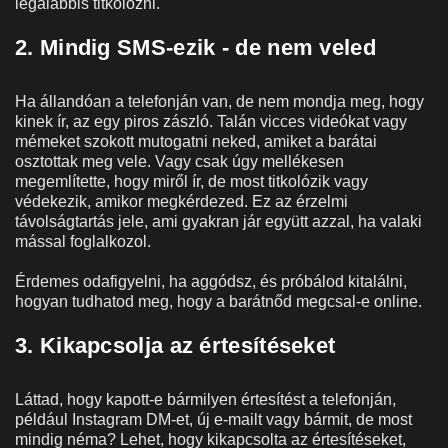
legalábbis titkolózni.
2. Mindig SMS-ezik - de nem veled
Ha állandóan a telefonján van, de nem mondja meg, hogy
kinek ír, az egy piros zászló. Talán vicces videókat vagy
mémeket szokott mutogatni neked, amiket a barátai
osztottak meg vele. Vagy csak úgy mellékesen
megemlítette, hogy miről ír, de most titkolózik vagy
védekezik, amikor megkérdezed. Ez az érzelmi
távolságtartás jele, ami gyakran jár együtt azzal, ha valaki
mással foglalkozol.
Érdemes odafigyelni, ha aggódsz, és próbálod kitalálni,
hogyan tudhatod meg, hogy a barátnőd megcsal-e online.
3. Kikapcsolja az értesítéseket
Láttad, hogy kapott-e bármilyen értesítést a telefonján,
például Instagram DM-et, új e-mailt vagy bármit, de most
mindig néma? Lehet, hogy kikapcsolta az értesítéseket,