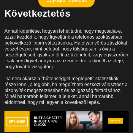
Következtetés
Annak kiderítése, hogyan lehet tudni, hogy megcsalja-e,
azzal kezdődik, hogy figyeljünk a telefonos szokásaiban
bekövetkező finom változásokra. Ha olyan vörös zászlókat
veszel észre, mint például, hogy túlságosan is óvja a
beszélgetéseit, gyakran törli az üzeneteit, vagy egyszerűen
csak nem figyel annyira az üzeneteidre, akkor itt az ideje,
hogy tovább vizsgálódj.
Ha nem akarsz a "hűtlenséggel meglepett" statisztikák
része lenni, a legjobb, ha megbízható eszközt választasz a
bizonyíték megszerzéséhez és az igazság feltárásához.
Minél hamarabb felismeri a jeleket, annál hamarabb
eldöntheti, hogy mi legyen a következő lépés.