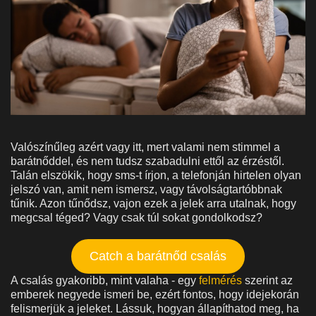
Valószínűleg azért vagy itt, mert valami nem stimmel a
barátnőddel, és nem tudsz szabadulni ettől az érzéstől.
Talán elszökik, hogy sms-t írjon, a telefonján hirtelen olyan
jelszó van, amit nem ismersz, vagy távolságtartóbbnak
tűnik. Azon tűnődsz, vajon ezek a jelek arra utalnak, hogy
megcsal téged? Vagy csak túl sokat gondolkodsz?
Catch a barátnőd csalás
A csalás gyakoribb, mint valaha - egy
felmérés
szerint az
emberek negyede ismeri be, ezért fontos, hogy idejekorán
felismerjük a jeleket. Lássuk, hogyan állapíthatod meg, ha