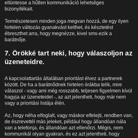
eltüntesse a hűtlen kommunikáció lehetséges
bizonyítékait.
Természetesen minden joga megvan hozzá, de egy ilyen
hirtelen változás gyanakvást kelthet, és késztetést
ébreszthet arra, hogy megnézze, kivel sms-ezik a
barátnője.
7. Örökké tart neki, hogy válaszoljon az
üzeneteidre.
A kapcsolattartás általában prioritást élvez a partnerek
között. De ha a barátnődnek hirtelen órákba telik, mire
válaszol - vagy ami még rosszabb, teljesen figyelmen kívül
hagyja az üzeneteidet -, az azt jelentheti, hogy már nem
vagy a prioritási listája élén.
Az, hogy néha elfoglalt, vagy máskor elfelejti, rendben van,
de észrevettél más jeleket, például hogy állandóan nála
van a telefonja, és állandóan azt ellenőrzi. Mégis, nem
kommunikál olyan gyakran, és ez azt jelentheti, hogy