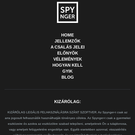
HOME
JELLEMZŐK
A CSALÁS JELEI
ELŐNYÖK
VÉLEMÉNYEK
HOGYAN KELL
GYIK
BLOG
KIZÁRÓLAG:
KIZÁRÓLAG LEGÁLIS FELHASZNÁLÁSRA SZÁNT SZOFTVER. Az Spynger-t csak az
arra jogosult felhasználók használhatják törvényes célokra. Az Spynger-t csak a gyermekei
eszközeire és azokra az eszközökre szabad telepíteni, amelyeknek Ön a tulajdonosa,
vagy amelyek felügyeletére engedélye van. Egyéb esetekben azonnal, visszatérítés