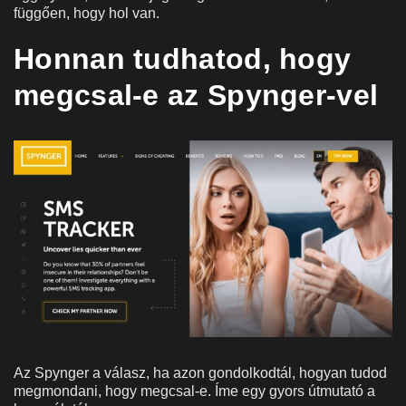
függően, hogy hol van.
Honnan tudhatod, hogy
megcsal-e az Spynger-vel
Az Spynger a válasz, ha azon gondolkodtál, hogyan tudod
megmondani, hogy megcsal-e. Íme egy gyors útmutató a