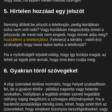
hogy tudd, ha éppen valaki mással üzenget.
5. Hirtelen hozzáad egy jelszót
Nemrég állított be jelszót a telefonján, pedig korábban
soha nem volt neki? Vagy korábban megosztotta önnel a
jelszavát, de most már nem engedi, hogy önnek adja meg?
hozzáférni a telefonjához
. Felmerül a kérdés - miért érzi
szükségét, hogy most rejtve tartsa a telefonját?
Ha a nyitottságtól eljutott odáig, hogy így kizárja magát, az
lehet az egyik jele annak, hogy sms-ben csalja meg.
6. Gyakran töröl szövegeket
A régi üzenetek törlése normális, hogy helyet szabadítson
fel, de a gyakori törlés - például naponta vagy hetente -
szokatlan. Valójában a legtöbb ember szereti legalább
néhány napig megőrizni a szöveges előzményeket. Ha a
barátnőd postaládája mindig üres, lehet, hogy azért törli az
üzeneteket, hogy elrejtsen bizonyos beszélgetéseket, vagy