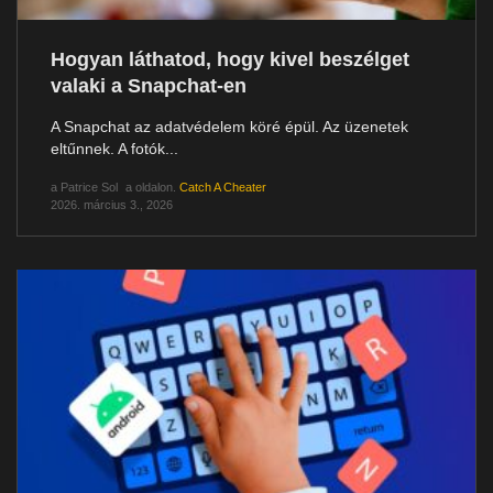
Hogyan láthatod, hogy kivel beszélget
valaki a Snapchat-en
A Snapchat az adatvédelem köré épül. Az üzenetek
eltűnnek. A fotók...
a
Patrice Sol
a oldalon.
Catch A Cheater
2026. március 3., 2026