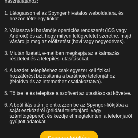
használatához:
Látogasson el az Spynger hivatalos weboldalára, és
hozzon létre egy fiókot.
Válassza ki barátnője operációs rendszerét (iOS vagy
Android) és azt, hogy milyen felügyeletet szeretne, majd
vásárolja meg az előfizetést (havi vagy negyedéves).
Miután fizetett, e-mailben megkapja az alkalmazás
részleteit és a telepítési utasításokat.
A kezdeti telepítéshez csak egyszer kell fizikai
hozzáférést biztosítania a barátnője telefonjához
(feloldva és az internethez csatlakoztatva).
Töltse le és telepítse a szoftvert az utasításokat követve.
A beállítás után jelentkezzen be az Spynger-fiókjába a
saját eszközéről (például telefonjáról vagy
számítógépéről), és kezdje el megtekinteni a telefonjáról
gyűjtött adatokat.
Spynger letöltése