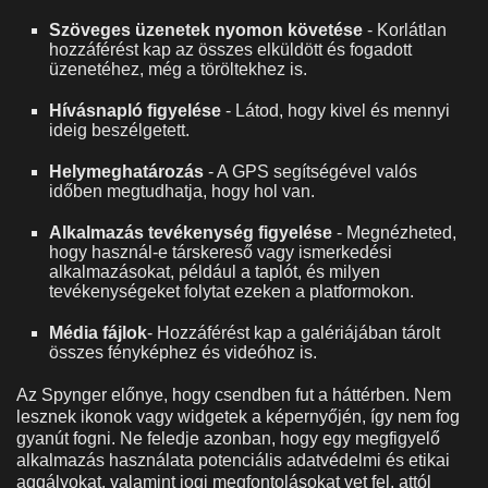
Szöveges üzenetek nyomon követése
- Korlátlan
hozzáférést kap az összes elküldött és fogadott
üzenetéhez, még a töröltekhez is.
Hívásnapló figyelése
- Látod, hogy kivel és mennyi
ideig beszélgetett.
Helymeghatározás
- A GPS segítségével valós
időben megtudhatja, hogy hol van.
Alkalmazás tevékenység figyelése
- Megnézheted,
hogy használ-e társkereső vagy ismerkedési
alkalmazásokat, például a taplót, és milyen
tevékenységeket folytat ezeken a platformokon.
Média fájlok
- Hozzáférést kap a galériájában tárolt
összes fényképhez és videóhoz is.
Az Spynger előnye, hogy csendben fut a háttérben. Nem
lesznek ikonok vagy widgetek a képernyőjén, így nem fog
gyanút fogni. Ne feledje azonban, hogy egy megfigyelő
alkalmazás használata potenciális adatvédelmi és etikai
aggályokat, valamint jogi megfontolásokat vet fel, attól