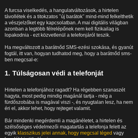
A furcsa viselkedés, a hangulatváltozások, a hirtelen
távollétek és a titokzatos "új barátok" mind-mind felkelthetik
a vészjelzőket egy kapcsolatban. A mai digitális világban
azonban a legtöbb félrelépőnek nem kell fizikailag is
lopakodnia - ezt közvetlenül a telefonjáról teszik.
Ha megváltozott a barátnőd SMS-ezési szokása, és gyanút
fogtál, itt van, hogyan tudhatod meg, hogy a barátnőd sms-
ben megcsal-e:
1. Túlságosan védi a telefonját
Hirtelen a telefonjához ragadt? Ha régebben szanaszét
hagyta, most pedig mindig magánál tartja - még a
fürdőszobába is magával viszi -, és nyugtalan lesz, ha nem
éri el, akkor lehet, hogy rejteget valamit.
Bár mindenki megérdemli a magánéletet, a hirtelen és
szélsőséges védelmezői magatartás a telefonja felett az
egyik
klasszikus jelei annak, hogy megcsal téged
vagy