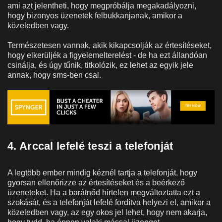
ami azt jelentheti, hogy megpróbálja megakadályozni,
hogy bizonyos üzenetek felbukkanjanak, amikor a
közeledben vagy.
Természetesen vannak, akik kikapcsolják az értesítéseket,
hogy elkerüljék a figyelemelterelést - de ha ezt állandóan
csinálja, és úgy tűnik, titkolózik, ez lehet az egyik jele
annak, hogy sms-ben csal.
4. Arccal lefelé teszi a telefonját
A legtöbb ember mindig kéznél tartja a telefonját, hogy
gyorsan ellenőrizze az értesítéseket és a beérkező
üzeneteket. Ha a barátnőd hirtelen megváltoztatta ezt a
szokását, és a telefonját lefelé fordítva helyezi el, amikor a
közeledben vagy, az egy okos jel lehet, hogy nem akarja,