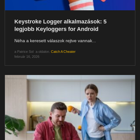
Keystroke Logger alkalmazások: 5
legjobb Keyloggers for Android
Néha a keresett válaszok rejtve vannak...
a
Patrice Sol
a oldalon.
Catch A Cheater
február 16, 2026