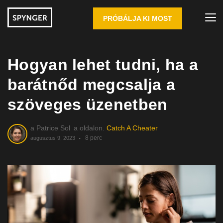
PRÓBÁLJA KI MOST
Hogyan lehet tudni, ha a
barátnőd megcsalja a
szöveges üzenetben
a
Patrice Sol
a oldalon.
Catch A Cheater
8 perc
augusztus 9, 2023