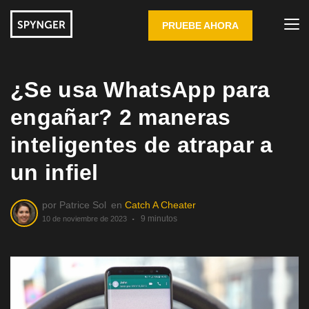
PRUEBE AHORA
¿Se usa WhatsApp para
engañar? 2 maneras
inteligentes de atrapar a
un infiel
por
Patrice Sol
en
Catch A Cheater
9 minutos
10 de noviembre de 2023