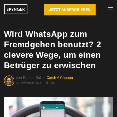
JETZT AUSPROBIEREN
Wird WhatsApp zum
Fremdgehen benutzt? 2
clevere Wege, um einen
Betrüger zu erwischen
von
Patrice Sol
in
Catch A Cheater
9 min
10. November 2023