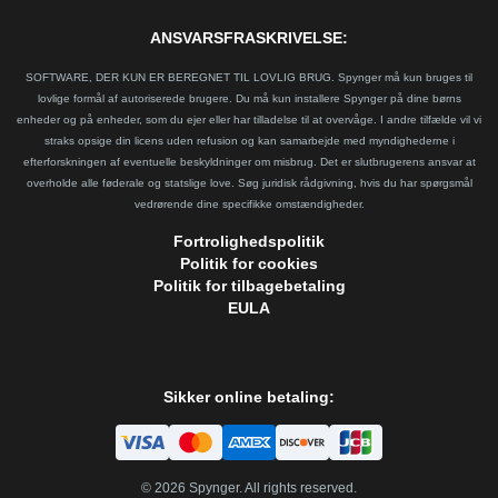
ANSVARSFRASKRIVELSE:
SOFTWARE, DER KUN ER BEREGNET TIL LOVLIG BRUG. Spynger må kun bruges til
lovlige formål af autoriserede brugere. Du må kun installere Spynger på dine børns
enheder og på enheder, som du ejer eller har tilladelse til at overvåge. I andre tilfælde vil vi
straks opsige din licens uden refusion og kan samarbejde med myndighederne i
efterforskningen af eventuelle beskyldninger om misbrug. Det er slutbrugerens ansvar at
overholde alle føderale og statslige love. Søg juridisk rådgivning, hvis du har spørgsmål
vedrørende dine specifikke omstændigheder.
Fortrolighedspolitik
Politik for cookies
Politik for tilbagebetaling
EULA
Sikker online betaling:
©
2026
Spynger. All rights reserved.