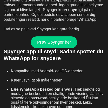
Den lader dig overvåge WhatsApp-aktivitet på afstand fra
enhver internetforbundet enhed. Ingen grund til at bekymre
sig om at blive fanget - Spynger kører
usynligt
på din
partners enhed. Og det bedste er, at appen sender dig
opdateringer i realtid, når din partner bruger WhatsApp!
Lad os se på, hvad Spynger kan gøre for dig.
Prøv Spynger her
Spynger app til snyd: Sådan spotter du
WhatsApp for snydere
Kompatibel med Android- og iOS-enheder.
Kører usynligt på målenheden.
Læs
WhatsApp besked om snyd
s.
Tjek sendte og
modtagne beskeder i en chatlignende visning. Ja, selv
slettede og password-beskyttede beskeder! Du kan
også få flere oplysninger om hver besked, f.eks.
tidsstempler, kontaktnavne og numre.