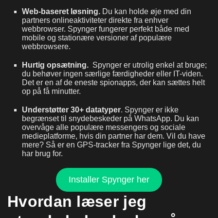
Web-baseret løsning.
Du kan holde øje med din
partners onlineaktiviteter direkte fra enhver
webbrowser. Spynger fungerer perfekt både med
mobile og stationære versioner af populære
webbrowsere.
Hurtig opsætning.
Spynger er utrolig enkel at bruge;
du behøver ingen særlige færdigheder eller IT-viden.
Det er en af de eneste spionapps, der kan sættes helt
op på få minutter.
Understøtter 30+ datatyper
. Spynger er ikke
begrænset til snydebeskeder på WhatsApp. Du kan
overvåge alle populære messengers og sociale
medieplatforme, hvis din partner har dem. Vil du have
mere? Så er en GPS-tracker fra Spynger lige det, du
har brug for.
Installer Spynger her
Hvordan læser jeg