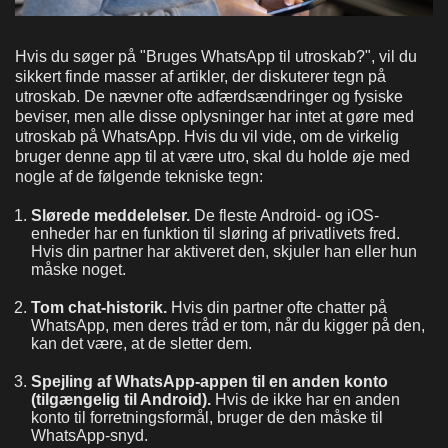
Hvis du søger på "Bruges WhatsApp til utroskab?", vil du
sikkert finde masser af artikler, der diskuterer tegn på
utroskab. De nævner ofte adfærdsændringer og fysiske
beviser, men alle disse oplysninger har intet at gøre med
utroskab på WhatsApp. Hvis du vil vide, om de virkelig
bruger denne app til at være utro, skal du holde øje med
nogle af de følgende tekniske tegn:
Slørede meddelelser.
De fleste Android- og iOS-
enheder har en funktion til sløring af privatlivets fred.
Hvis din partner har aktiveret den, skjuler han eller hun
måske noget.
Tom chat-historik.
Hvis din partner ofte chatter på
WhatsApp, men deres tråd er tom, når du kigger på den,
kan det være, at de sletter dem.
Spejling af WhatsApp-appen til en anden konto
(tilgængelig til Android).
Hvis de ikke har en anden
konto til forretningsformål, bruger de den måske til
WhatsApp-snyd.