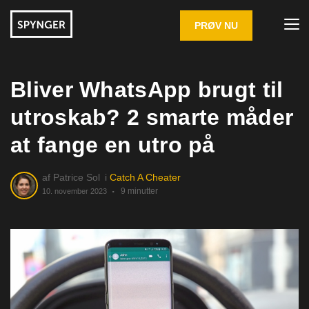
PRØV NU
Bliver WhatsApp brugt til
utroskab? 2 smarte måder
at fange en utro på
af
Patrice Sol
i
Catch A Cheater
9 minutter
10. november 2023