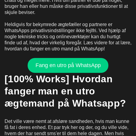
chats og meget mere. Hvis din partner er ude på noget,
bruger han eller hun måske disse privatlivsfunktioner til at
skjule beviser.
Heldigvis for bekymrede ægtefæller og partnere er
WhatsApps privatlivsindstillinger ikke fejlfri. Ved hjælp af
nogle tekniske tricks og onlineværktøjer kan du hurtigt
finde ud af, hvad der virkelig foregår. Læs videre for at lære,
hvordan du fanger en utro mand på WhatsApp!
Fang en utro på WhatsApp
[100% Works] Hvordan
fanger man en utro
ægtemand på Whatsapp?
Det ville være nemt at afsløre sandheden, hvis man kunne
få fat i deres enhed. Et par tryk her og der, og du ville vide,
hvem der har sendt sms'er til dem hele dagen. Men hvis