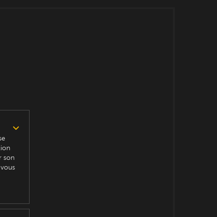
se
tion
r son
 vous