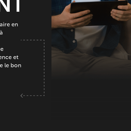
ENT
aire en
 à
re
ence et
e le bon