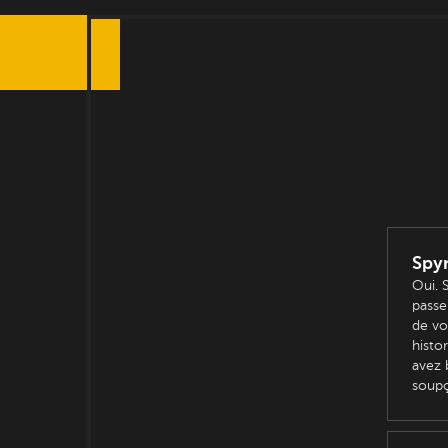
Spyn
Oui. 
passe 
de vo
histo
avez 
soup