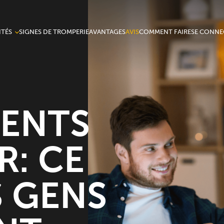
TÉS
SIGNES DE TROMPERIE
AVANTAGES
AVIS
COMMENT FAIRE
SE CONNE
nnalités
IENTS
R: CE
S GENS