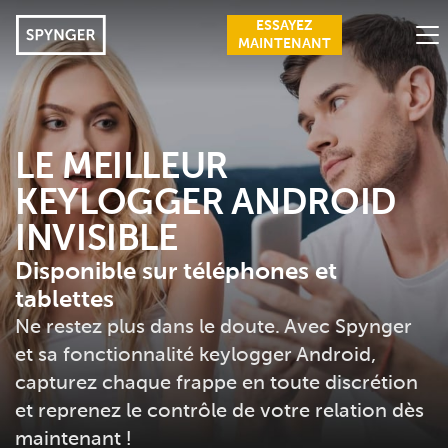
ESSAYEZ
MAINTENANT
FONCTIONNALITÉS
SIGNES DE TROMPERIE
LE MEILLEUR
KEYLOGGER ANDROID
AVANTAGES
INVISIBLE
AVIS
Disponible sur téléphones et
COMMENT FAIRE
tablettes
SE CONNECTER
Ne restez plus dans le doute. Avec Spynger
et sa fonctionnalité keylogger Android,
FAQ
capturez chaque frappe en toute discrétion
BLOG
et reprenez le contrôle de votre relation dès
maintenant !