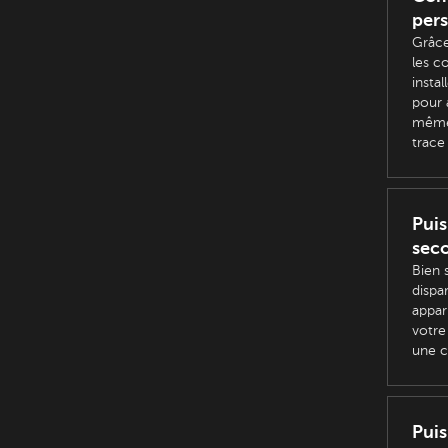
per
Grâce
les c
insta
pour 
même 
trace 
Puis
sec
Bien 
dispa
appar
votre
une c
Puis