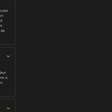
outes
ion
rd
et
 de
leur
me si
rs