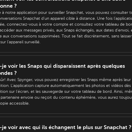
sonne ?
 à notre application pour surveiller Snapchat, vous pouvez consulter t
onversations Snapchat d’un appareil cible à distance. Une fois l’applicat
llée, connectez-vous à votre compte et consultez votre tableau de bo
accéder aux messages privés, aux Snaps échangés, aux dates d’envoi, 
aux conversations supprimées. Tout se fait discrètement, sans laisser
sur l’appareil surveillé.
-je voir les Snaps qui disparaissent après quelques
ondes ?
sûr! Avec Spynger, vous pouvez enregistrer les Snaps même après leur
rition. L’application capture automatiquement les photos et vidéos dès 
ition sur l’écran, et les sauvegarde sur votre tableau de bord. Ainsi, mê
 partenaire envoie ou reçoit du contenu éphémère, vous aurez toujou
opie accessible.
-je voir avec qui ils échangent le plus sur Snapchat ?