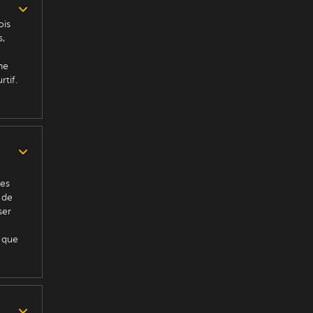
ois
s,
ne
rtif.
des
 de
ser
e que