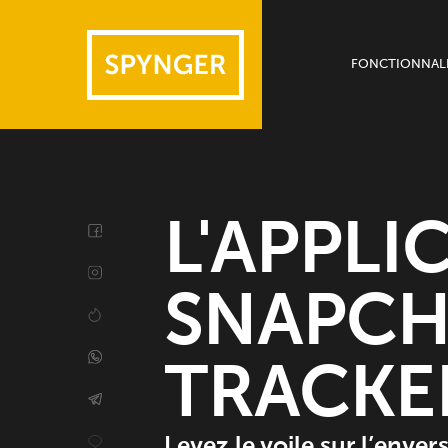
FONCTIONNALI
Appareils
Messagers
Autres fonctio
L'APPLI
SNAPCH
TRACKE
Levez le voile sur l’enver