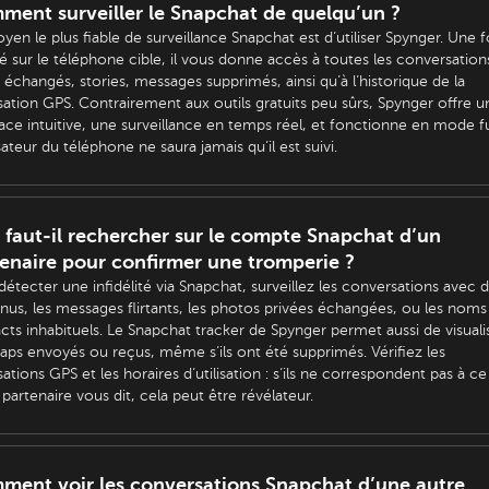
ent surveiller le Snapchat de quelqu’un ?
yen le plus fiable de surveillance Snapchat est d’utiliser Spynger. Une f
llé sur le téléphone cible, il vous donne accès à toutes les conversation
 échangés, stories, messages supprimés, ainsi qu’à l’historique de la
isation GPS. Contrairement aux outils gratuits peu sûrs, Spynger offre u
face intuitive, une surveillance en temps réel, et fonctionne en mode fu
isateur du téléphone ne saura jamais qu’il est suivi.
faut-il rechercher sur le compte Snapchat d’un
enaire pour confirmer une tromperie ?
détecter une infidélité via Snapchat, surveillez les conversations avec 
nus, les messages flirtants, les photos privées échangées, ou les noms
cts inhabituels. Le Snapchat tracker de Spynger permet aussi de visuali
naps envoyés ou reçus, même s’ils ont été supprimés. Vérifiez les
sations GPS et les horaires d’utilisation : s’ils ne correspondent pas à c
 partenaire vous dit, cela peut être révélateur.
ment voir les conversations Snapchat d’une autre