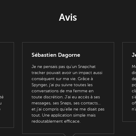
Avis
Sébastien Dagorne
J
Je ne pensais pas qu’un Snapchat
Mo
tracker pouvait avoir un impact aussi
di
conséquent sur ma vie. Grâce à
de
Spynger, j’ai pu suivre toutes les
po
conversations de ma femme en
cl
té
toute discrétion. J’ai eu accès à ses
s’
u
messages, ses Snaps, ses contacts…
of
e
et j’ai compris qu’elle ne me disait pas
n’
tout. Une application simple mais
redoutablement efficace.