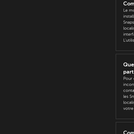
Comm
Le mo
insta
Snaps
local
inter
L’util
Que 
part
Pour 
incon
conta
les S
locali
votre
Com