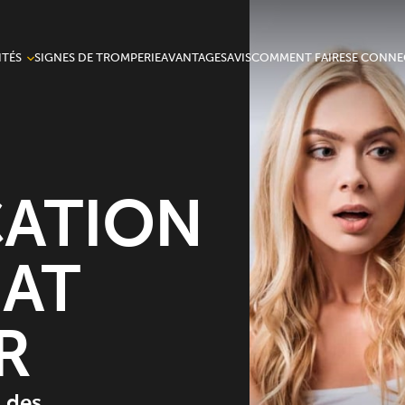
TÉS
SIGNES DE TROMPERIE
AVANTAGES
AVIS
COMMENT FAIRE
SE CONNE
nnalités
CATION
AT
R
s des