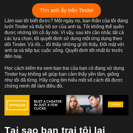
Tìm anh ấy trên Tinder
Làm sao tôi biết được? Một ngày nọ, bạn thân của tôi đang
lướt Tinder và thấy hồ sơ của anh ta. Tôi không thể quên
được những lời cô ấy nói. Vì vậy, sau khi cân nhắc tất cả
các lựa chọn, tôi quyết định sử dụng một ứng dụng theo
dõi Tinder. Và rồi… tôi thấy những gì tôi thấy. Đối mặt với
anh ta và tiếp tục cuộc sống. Quyết định tốt nhất từ trước
đến nay.
Học cách kiểm tra xem bạn trai của bạn có đang sử dụng
Tinder hay không sẽ giúp bạn cảm thấy yên tâm, giống
như tôi đã từng. Hãy cùng tìm hiểu một số cách đã được
chứng minh để làm điều đó.
Tại sao bạn trai tôi lại