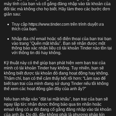
máy tính của bạn và cố gắng đăng nhập vào tài khoản của
đối tác mà không cho họ biết. Hãy làm theo các bước đơn
giản sau:
Truy cập https://www.tinder.com trên trình duyệt ưa
thích của bạn.
Nhập địa chỉ email hoặc số điện thoại của bạn trai bạn
vào trang "Quên mật khẩu". Bạn sẽ nhận được một
thông báo xác nhận liệu có tài khoản Tinder nào tồn tại
với thông tin đó hay không.
Kỹ thuật này có thể giúp bạn phát hiện xem bạn trai của
mình có tài khoản Tinder hay không. Tuy nhiên, bạn sẽ
không biết được tài khoản đó đang hoạt động hay không.
Thậm chí, bạn có thể cảm thấy bối rối hơn: “Làm sao để
biết bạn trai của mình đang sử dụng Tinder nếu tôi không
thể xem các hoạt động gần đây của anh ấy?”
Nếu bạn nhấp vào "đặt lại mật khẩu", bạn trai của bạn sẽ
ngay lập tức nhận được thông báo qua tin nhắn hoặc
email rằng có ai đó đang cố gắng đăng nhập vào tài khoản
của anh ấy. Do đó, đây không phải là phương pháp kín