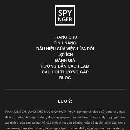
TRANG CHỦ
TÍNH NĂNG
DẤU HIỆU CỦA VIỆC LỪA DỐI
LỢI ÍCH
ĐÁNH GIÁ
HƯỚNG DẪN CÁCH LÀM
CÂU HỎI THƯỜNG GẶP
BLOG
LƯU Ý:
PHẦN MỀM CHỈ DÙNG CHO MỤC ĐÍCH HỢP PHÁP. Spynger chỉ được sử dụng cho mục
đích hợp pháp bởi người dùng được ủy quyền. Bạn chỉ được phép cài đặt Spynger trên
các thiết bị của con cái bạn và các thiết bị mà bạn sở hữu hoặc có quyền giám sát. Trong
các trường hợp khác, chúng tôi sẽ ngay lập tức chấm dứt giấy phép của bạn mà không