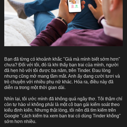
Bạn đã từng có khoảnh khắc "Giá mà mình biết sớm hơn"
chưa? Đối với tôi, đó là khi thấy bạn trai của mình, người
đã hẹn hò với tôi được ba năm, trên Tinder. Đau lòng
nhưng cũng mở mang tầm mắt. Anh ấy đang cười tươi và
trò chuyện với nhiều phụ nữ khác. Hóa ra, điều này đã
diễn ra trong một thời gian dài.
Nhìn lại, tôi ước mình đã không quá ngây thơ. Tôi thậm chí
còn tự hào vì không phải là một cô bạn gái kiểm soát theo
kiểu định kiến. Nhưng thật lòng, tôi nên đã tìm kiếm trên
Google "cách kiểm tra xem bạn trai có dùng Tinder không"
sớm hơn nhiều.