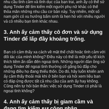
nhu cầu tình cảm và tình dục của bạn trai, anh ấy có thể sử
dụng Tinder để tìm kiếm một người phụ nữ khác có thể
thỏa mãn những nhu cầu cơ bản này. Tuy nhiên, một số
nam giới có xu hướng bẩm sinh là hẹn hò với nhiều người
và có nhiều bạn tình khác nhau.
3. Anh ấy cảm thấy cô đơn và sử dụng
Tinder để lấp đầy khoảng trống.
Bạn có cảm thấy xa cách về mặt thể chất hoặc tình cảm với
đối tác của mình không? Điều này có thể là một yếu tố kích
thích tiềm ẩn dẫn đến ngoại tình. Những người đàn ông sử
dụng Tinder để ngoại tình thường cố gắng bù đắp cho
những điều họ đang thiếu thốn. Do đó, hãy luôn khiến anh
ấy cảm thấy thoải mái khi ở bên bạn và hỏi xem liệu bạn
có đáp ứng được tất cả nhu cầu của anh ấy hay không.
Cũng nên tự hỏi bản thân: việc sử dụng Tinder có phải là
ngoại tình không?
4. Anh ấy cảm thấy bị giam cầm và
đang tìm kiếm sự công nhận.