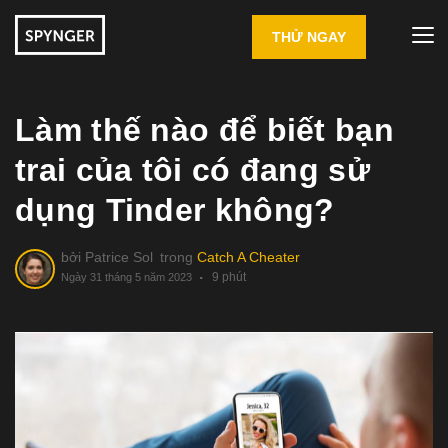
THỬ NGAY
Làm thế nào để biết bạn
trai của tôi có đang sử
dụng Tinder không?
bởi
Patrice Sol
trong
Catch A Cheater
9 phút
Ngày 31 tháng 5 năm 2023