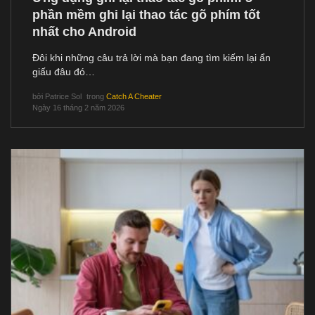
phần mềm ghi lại thao tác gõ phím tốt
nhất cho Android
Đôi khi những câu trả lời mà bạn đang tìm kiếm lại ẩn
giấu đâu đó…
bởi
Patrice Sol
trong
Catch A Cheater
Ngày 16 tháng 2 năm 2026