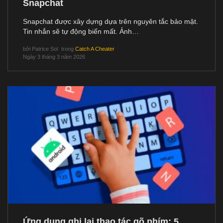
Snapchat
Snapchat được xây dựng dựa trên nguyên tắc bảo mật.
Tin nhắn sẽ tự động biến mất. Ảnh…
bởi
Patrice Sol
trong
Catch A Cheater
Ngày 3 tháng 3 năm 2026
Ứng dụng ghi lại thao tác gõ phím: 5