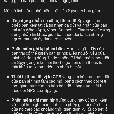
năng giúp bạn phát hiện đối tác ngoại tình.
Một số tính năng phổ biến nhất của Spynger bao gồm:
Ứng dụng nhắn tin xã hội theo dõi
Spynger cho
phép bạn xem tất cả tin nhắn đã gửi và nhận của bạn
trai trên WhatsApp, Viber, Snapchat, Tinder và các ứng
dụng nhắn tin khác, giúp bạn theo dõi tất cả những
người mà anh ấy đang trò chuyện.
Phần mềm ghi lại phím bấm.
Hành vi gần đây của
bạn trai có thể khiến bạn tự hỏi: Liệu người yêu của
mình có đang dùng Tinder không? Phần mềm theo dõi
ẩn Spynger ghi lại mọi thứ họ gõ trên điện thoại, từ
mật khẩu tài khoản đến tin nhắn bí mật.
Thiết bị theo dõi vị trí GPS
Nâng tầm trò chơi theo dõi
của bạn lên một tầm cao mới bằng cách theo dõi vị trí
thời gian thực của họ trên bản đồ thông qua thiết bị
theo dõi GPS của Spynger.
Phần mềm ghi màn hình
Ứng dụng này cũng đi kèm
với một trình ghi màn hình, cho phép ghi lại màn hình
của họ theo các khoảng thời gian định kỳ, từ đó tiết lộ
những gì họ đang làm trên điện thoại của mình trong