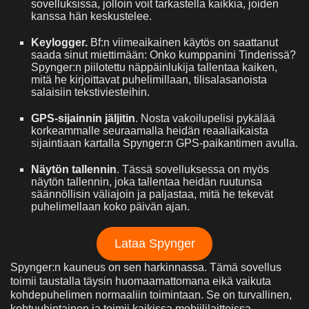
sovelluksissa, jolloin voit tarkastella kaikkia, joiden
kanssa hän keskustelee.
Keylogger.
Bf:n viimeaikainen käytös on saattanut
saada sinut miettimään: Onko kumppanini Tinderissä?
Spynger:n piilotettu näppäinlukija tallentaa kaiken,
mitä he kirjoittavat puhelimillaan, tilisalasanoista
salaisiin tekstiviesteihin.
GPS-sijainnin jäljitin
. Nosta vakoilupelisi pykälää
korkeammalle seuraamalla heidän reaaliaikaista
sijaintiaan kartalla Spynger:n GPS-paikantimen avulla.
Näytön tallennin
. Tässä sovelluksessa on myös
näytön tallennin, joka tallentaa heidän ruutunsa
säännöllisin väliajoin ja paljastaa, mitä he tekevät
puhelimellaan koko päivän ajan.
Lataa Spynger
Spynger:n kauneus on sen harkinnassa. Tämä sovellus
toimii taustalla täysin huomaamattomana eikä vaikuta
kohdepuhelimen normaaliin toimintaan. Se on turvallinen,
kohtuuhintainen ja toimii kaikissa mobiililaitteissa.