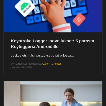
Keystroke Logger -sovellukset: 5 parasta
Keyloggeria Androidille
Joskus etsimäsi vastaukset ovat piilossa...
by
Patrice Sol
osoitteessa
Catch A Cheater
helmikuu 16, 2026