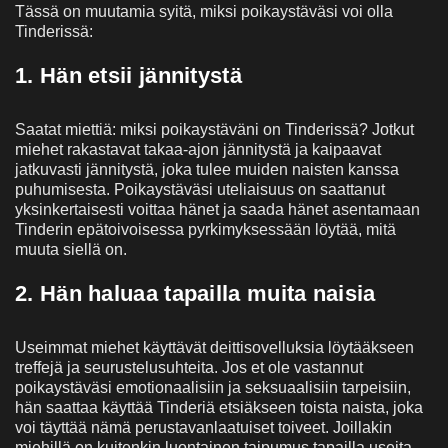
Tässä on muutamia syitä, miksi poikaystäväsi voi olla
Tinderissä:
1. Hän etsii jännitystä
Saatat miettiä: miksi poikaystäväni on Tinderissä? Jotkut
miehet rakastavat takaa-ajon jännitystä ja kaipaavat
jatkuvasti jännitystä, joka tulee muiden naisten kanssa
puhumisesta. Poikaystäväsi uteliaisuus on saattanut
yksinkertaisesti voittaa hänet ja saada hänet asentamaan
Tinderin epätoivoisessa pyrkimyksessään löytää, mitä
muuta siellä on.
2. Hän haluaa tapailla muita naisia
Useimmat miehet käyttävät deittisovelluksia löytääkseen
treffejä ja seurustelusuhteita. Jos et ole vastannut
poikaystäväsi emotionaalisiin ja seksuaalisiin tarpeisiin,
hän saattaa käyttää Tinderiä etsiäkseen toista naista, joka
voi täyttää nämä perustavanlaatuiset toiveet. Joillakin
miehillä on kuitenkin luontainen taipumus tapailla useita