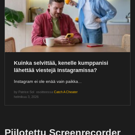
Kuinka selvittää, kenelle kumppanisi
lähettää viestejä Instagramissa?
Instagram ei ole enää vain paikka...
by
Patrice Sol
osoitteessa
Catch A Cheater
helmikuu 3, 2026
Piilotettu Screenrecorder