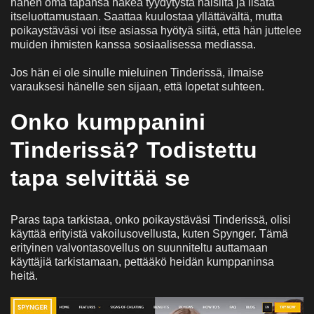
hänen oma tapansa hakea tyydytystä naisilta ja lisätä
itseluottamustaan. Saattaa kuulostaa yllättävältä, mutta
poikaystäväsi voi itse asiassa hyötyä siitä, että hän juttelee
muiden ihmisten kanssa sosiaalisessa mediassa.
Jos hän ei ole sinulle mieluinen Tinderissä, ilmaise
varauksesi hänelle sen sijaan, että lopetat suhteen.
Onko kumppanini
Tinderissä? Todistettu
tapa selvittää se
Paras tapa tarkistaa, onko poikaystäväsi Tinderissä, olisi
käyttää erityistä vakoilusovellusta, kuten Spynger. Tämä
erityinen valvontasovellus on suunniteltu auttamaan
käyttäjiä tarkistamaan, pettääkö heidän kumppaninsa
heitä.