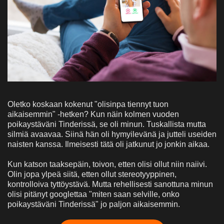
Oletko koskaan kokenut "olisinpa tiennyt tuon
aikaisemmin" -hetken? Kun näin kolmen vuoden
poikaystäväni Tinderissä, se oli minun. Tuskallista mutta
silmiä avaavaa. Siinä hän oli hymyilevänä ja jutteli useiden
naisten kanssa. Ilmeisesti tätä oli jatkunut jo jonkin aikaa.
Kun katson taaksepäin, toivon, etten olisi ollut niin naiivi.
Olin jopa ylpeä siitä, etten ollut stereotyyppinen,
kontrolloiva tyttöystävä. Mutta rehellisesti sanottuna minun
olisi pitänyt googlettaa "miten saan selville, onko
poikaystäväni Tinderissä" jo paljon aikaisemmin.