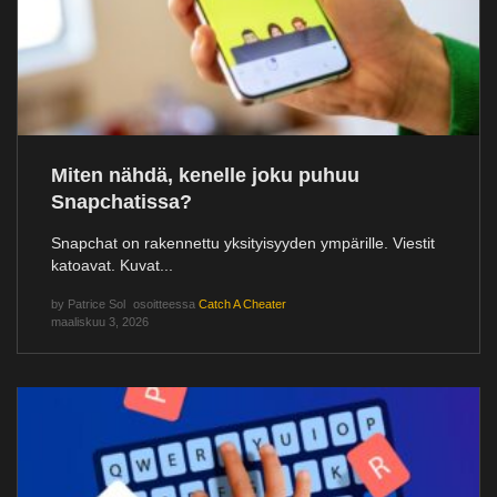
Miten nähdä, kenelle joku puhuu
Snapchatissa?
Snapchat on rakennettu yksityisyyden ympärille. Viestit
katoavat. Kuvat...
by
Patrice Sol
osoitteessa
Catch A Cheater
maaliskuu 3, 2026