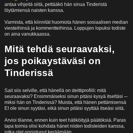
antaa vihjeitä siitä, pettääkö hän sinua Tinderistä
löytämiensä naisten kanssa.
Varmista, että kiinnität huomiota hänen sosiaalisen median
viesteihinsä ja kommentteihinsa. Loppujen lopuksi todiste
on aina vanukkaassa.
Mitä tehdä seuraavaksi,
jos poikaystäväsi on
Tinderissä
Sait siis selville, että hänellä on deittiprofiili: mitä
seuraavaksi? Ensimmäiseksi sinun pitäisi kysyä itseltäsi ─
miksi hän on Tinderissä? Muista, että hänen pettämisensä
EI ole sinun syytäsi, eikä sinun pitäisi syyttää itseäsi siitä.
Arvioi tilanne, ennen kuin teet hätiköityjä päätöksiä. Paras
tapa toimia olisi kohdata hänet niiden todisteiden kanssa,
jotka olet onnistunut keräämään.