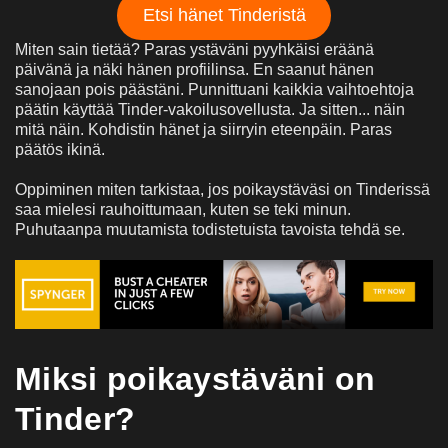
Etsi hänet Tinderistä
Miten sain tietää? Paras ystäväni pyyhkäisi eräänä
päivänä ja näki hänen profiilinsa. En saanut hänen
sanojaan pois päästäni. Punnittuani kaikkia vaihtoehtoja
päätin käyttää Tinder-vakoilusovellusta. Ja sitten... näin
mitä näin. Kohdistin hänet ja siirryin eteenpäin. Paras
päätös ikinä.
Oppiminen miten tarkistaa, jos poikaystäväsi on Tinderissä
saa mielesi rauhoittumaan, kuten se teki minun.
Puhutaanpa muutamista todistetuista tavoista tehdä se.
Miksi poikaystäväni on
Tinder?