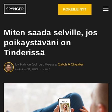
KOKEILE NYT
Miten saada selville, jos
poikaystäväni on
Tinderissä
by
Patrice Sol
osoitteessa
Catch A Cheater
9 min
toukokuu 31, 2023