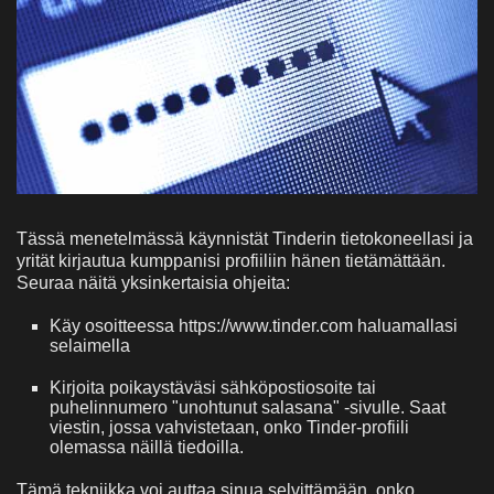
Tässä menetelmässä käynnistät Tinderin tietokoneellasi ja
yrität kirjautua kumppanisi profiiliin hänen tietämättään.
Seuraa näitä yksinkertaisia ohjeita:
Käy osoitteessa https://www.tinder.com haluamallasi
selaimella
Kirjoita poikaystäväsi sähköpostiosoite tai
puhelinnumero "unohtunut salasana" -sivulle. Saat
viestin, jossa vahvistetaan, onko Tinder-profiili
olemassa näillä tiedoilla.
Tämä tekniikka voi auttaa sinua selvittämään, onko