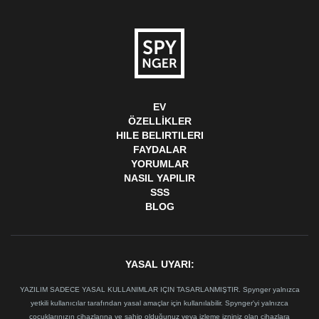
EV
ÖZELLIKLER
HILE BELIRTILERI
FAYDALAR
YORUMLAR
NASIL YAPILIR
SSS
BLOG
YASAL UYARI:
YAZILIM SADECE YASAL KULLANIMLAR IÇIN TASARLANMIŞTIR. Spynger yalnızca
yetkili kullanıcılar tarafından yasal amaçlar için kullanılabilir. Spynger'yi yalnızca
çocuklarınızın cihazlarına ve sahip olduğunuz veya izleme izniniz olan cihazlara