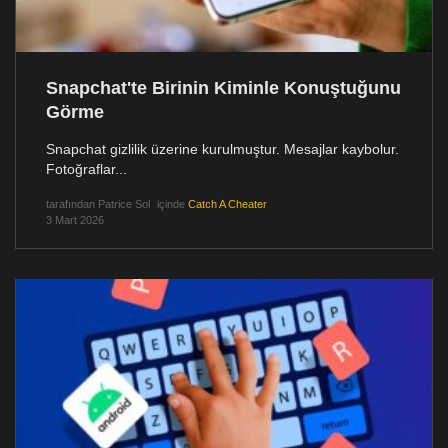
Snapchat'te Birinin Kiminle Konuştuğunu
Görme
Snapchat gizlilik üzerine kurulmuştur. Mesajlar kaybolur.
Fotoğraflar...
tarafından
Patrice Sol
içinde
Catch A Cheater
3 Mart 2026