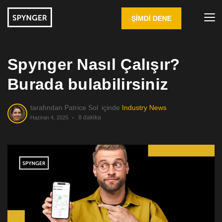
ŞIMDI DENE
Spynger Nasıl Çalışır?
Burada bulabilirsiniz
tarafından
Patrice Sol
içinde
Industry News
8 dakika
Haziran 4, 2025