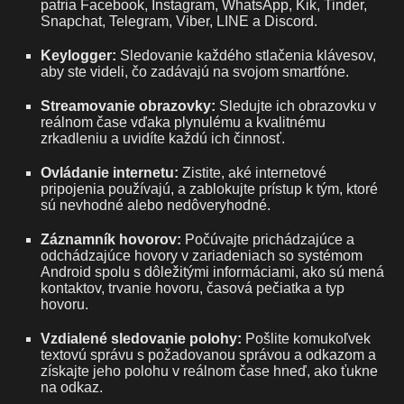
patria Facebook, Instagram, WhatsApp, Kik, Tinder,
Snapchat, Telegram, Viber, LINE a Discord.
Keylogger:
Sledovanie každého stlačenia klávesov,
aby ste videli, čo zadávajú na svojom smartfóne.
Streamovanie obrazovky:
Sledujte ich obrazovku v
reálnom čase vďaka plynulému a kvalitnému
zrkadleniu a uvidíte každú ich činnosť.
Ovládanie internetu:
Zistite, aké internetové
pripojenia používajú, a zablokujte prístup k tým, ktoré
sú nevhodné alebo nedôveryhodné.
Záznamník hovorov:
Počúvajte prichádzajúce a
odchádzajúce hovory v zariadeniach so systémom
Android spolu s dôležitými informáciami, ako sú mená
kontaktov, trvanie hovoru, časová pečiatka a typ
hovoru.
Vzdialené sledovanie polohy:
Pošlite komukoľvek
textovú správu s požadovanou správou a odkazom a
získajte jeho polohu v reálnom čase hneď, ako ťukne
na odkaz.