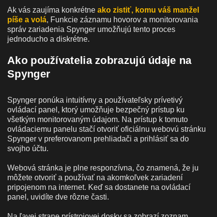
Ak vás zaujíma konkrétne
ako zistiť, komu váš manžel
píše a volá
, Funkcie záznamu hovorov a monitorovania
správ zariadenia Spynger umožňujú tento proces
jednoducho a diskrétne.
Ako používatelia zobrazujú údaje na
Spynger
Spynger ponúka intuitívny a používateľsky prívetivý
ovládací panel, ktorý umožňuje bezpečný prístup ku
všetkým monitorovaným údajom. Na prístup k tomuto
ovládaciemu panelu stačí otvoriť oficiálnu webovú stránku
Spynger v preferovanom prehliadači a prihlásiť sa do
svojho účtu.
Webová stránka je plne responzívna, čo znamená, že ju
môžete otvoriť a používať na akomkoľvek zariadení
pripojenom na internet. Keď sa dostanete na ovládací
panel, uvidíte dve rôzne časti.
Na ľavej strane prístrojovej dosky sa zobrazí zoznam