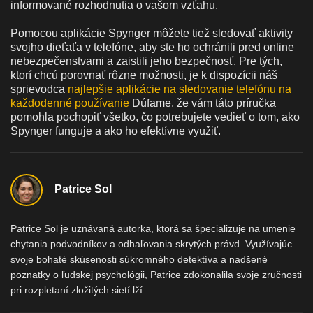
informované rozhodnutia o vašom vzťahu.
Pomocou aplikácie Spynger môžete tiež sledovať aktivity
svojho dieťaťa v telefóne, aby ste ho ochránili pred online
nebezpečenstvami a zaistili jeho bezpečnosť. Pre tých,
ktorí chcú porovnať rôzne možnosti, je k dispozícii náš
sprievodca
najlepšie aplikácie na sledovanie telefónu na
každodenné používanie
Dúfame, že vám táto príručka
pomohla pochopiť všetko, čo potrebujete vedieť o tom, ako
Spynger funguje a ako ho efektívne využiť.
Patrice Sol
Patrice Sol je uznávaná autorka, ktorá sa špecializuje na umenie
chytania podvodníkov a odhaľovania skrytých právd. Využívajúc
svoje bohaté skúsenosti súkromného detektíva a nadšené
poznatky o ľudskej psychológii, Patrice zdokonalila svoje zručnosti
pri rozpletaní zložitých sietí lží.