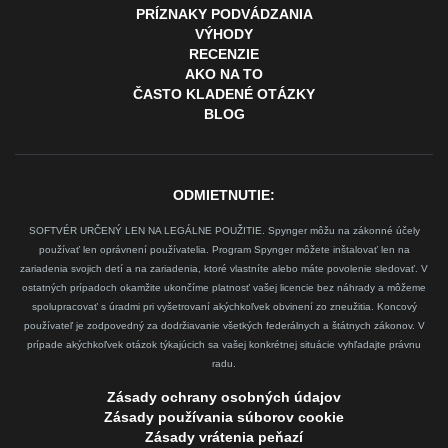
PRÍZNAKY PODVÁDZANIA
VÝHODY
RECENZIE
AKO NA TO
ČASTO KLADENÉ OTÁZKY
BLOG
ODMIETNUTIE:
SOFTVÉR URČENÝ LEN NA LEGÁLNE POUŽITIE. Spynger môžu na zákonné účely
používať len oprávnení používatelia. Program Spynger môžete inštalovať len na
zariadenia svojich detí a na zariadenia, ktoré vlastníte alebo máte povolenie sledovať. V
ostatných prípadoch okamžite ukončíme platnosť vašej licencie bez náhrady a môžeme
spolupracovať s úradmi pri vyšetrovaní akýchkoľvek obvinení zo zneužitia. Koncový
používateľ je zodpovedný za dodržiavanie všetkých federálnych a štátnych zákonov. V
prípade akýchkoľvek otázok týkajúcich sa vašej konkrétnej situácie vyhľadajte právnu
radu.
Zásady ochrany osobných údajov
Zásady používania súborov cookie
Zásady vrátenia peňazí