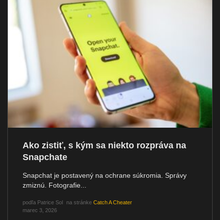
Ako zistiť, s kým sa niekto rozpráva na
Snapchate
Snapchat je postavený na ochrane súkromia. Správy
zmiznú. Fotografie...
podľa
Patrice Sol
na stránke
Catch A Cheater
marec 3, 2026