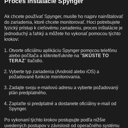
Proces inštalácie Spynger
Ak chcete používať Spynger, musíte ho najprv nainštalovať
do zariadenia, ktoré chcete monitorovať. Hoci potrebujete
fyzický prístup k cieľovému zariadeniu, proces inštalácie je
jednoduchý a ľahký a môžete ho vykonať pomocou týchto
krokov:
Otvorte oficiálnu aplikáciu Spynger pomocou telefónu
alebo počítača a kliknite/ťuknite na "
SKÚSTE TO
TERAZ
" tlačidlo.
Vyberte typ zariadenia (Android alebo iOS) a
požadované funkcie monitorovania.
Zadajte svoju e-mailovú adresu a vyberte požadovaný
plán predplatného.
Zaplaťte si predplatné a dostanete oficiálny e-mail od
Spynger.
Po vykonaní týchto krokov postupujte podľa nižšie
uvedených postupov v závislosti od operačného systému