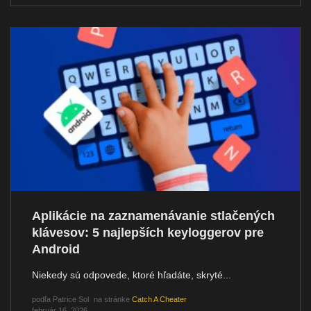
Aplikácie na zaznamenávanie stlačených
klávesov: 5 najlepších keyloggerov pre
Android
Niekedy sú odpovede, ktoré hľadáte, skryté...
podľa
Patrice Sol
na stránke
Catch A Cheater
február 16, 2026