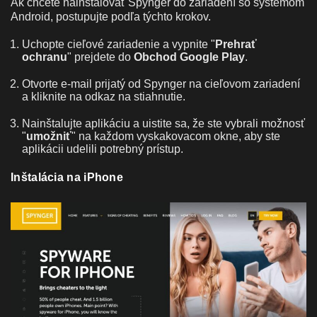
Ak chcete nainštalovať Spynger do zariadení so systémom
Android, postupujte podľa týchto krokov.
Uchopte cieľové zariadenie a vypnite "
Prehrať
ochranu
" prejdete do
Obchod Google Play
.
Otvorte e-mail prijatý od Spynger na cieľovom zariadení
a kliknite na odkaz na stiahnutie.
Nainštalujte aplikáciu a uistite sa, že ste vybrali možnosť
"
umožniť
" na každom vyskakovacom okne, aby ste
aplikácii udelili potrebný prístup.
Inštalácia na iPhone