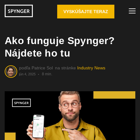
VYSKÚŠAJTE TERAZ
Ako funguje Spynger?
Nájdete ho tu
podľa
Patrice Sol
na stránke
Industry News
8 min.
jún 4, 2025