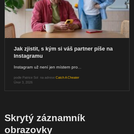
Jak zjistit, s kým si váš partner píše na
Instagramu
Instagram už není jen místem pro...
podle
Patrice Sol
na adrese
Catch A Cheater
Únor 3, 2026
Skrytý záznamník
obrazovky