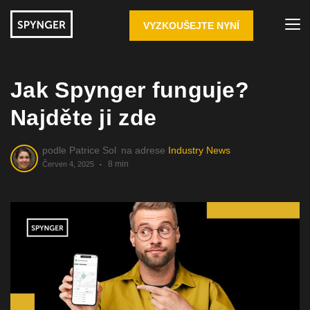
VYZKOUŠEJTE NYNÍ
Jak Spynger funguje?
Najděte ji zde
podle
Patrice Sol
na adrese
Industry News
8 min
Červen 4, 2025