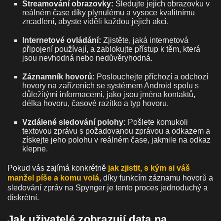
Streamování obrazovky:
Sledujte jejich obrazovku v
reálném čase díky plynulému a vysoce kvalitnímu
zrcadlení, abyste viděli každou jejich akci.
Internetové ovládání:
Zjistěte, jaká internetová
připojení používají, a zablokujte přístup k těm, která
jsou nevhodná nebo nedůvěryhodná.
Záznamník hovorů:
Poslouchejte příchozí a odchozí
hovory na zařízeních se systémem Android spolu s
důležitými informacemi, jako jsou jména kontaktů,
délka hovoru, časové razítko a typ hovoru.
Vzdálené sledování polohy:
Pošlete komukoli
textovou zprávu s požadovanou zprávou a odkazem a
získejte jeho polohu v reálném čase, jakmile na odkaz
klepne.
Pokud vás zajímá konkrétně
jak zjistit, s kým si váš
manžel píše a komu volá
, díky funkcím záznamu hovorů a
sledování zpráv na Spynger je tento proces jednoduchý a
diskrétní.
Jak uživatelé zobrazují data na