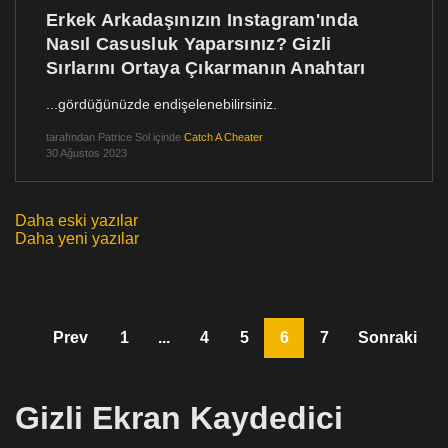
Erkek Arkadaşınızın Instagram'ında
Nasıl Casusluk Yaparsınız? Gizli
Sırlarını Ortaya Çıkarmanın Anahtarı
...gördüğünüzde endişelenebilirsiniz.
tarafından
Patrice Sol
içinde
Catch A Cheater
30 Ağustos 2023
Daha eski yazılar
Yazı
Daha yeni yazılar
gezinmesi
Prev
1
...
4
5
6
7
Sonraki
Gizli Ekran Kaydedici