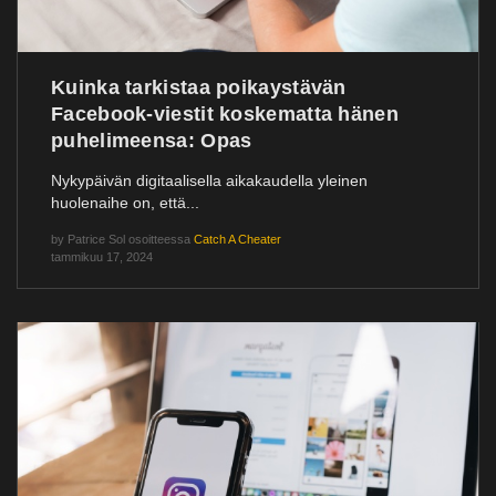
Kuinka tarkistaa poikaystävän
Facebook-viestit koskematta hänen
puhelimeensa: Opas
Nykypäivän digitaalisella aikakaudella yleinen
huolenaihe on, että...
by
Patrice Sol
osoitteessa
Catch A Cheater
tammikuu 17, 2024