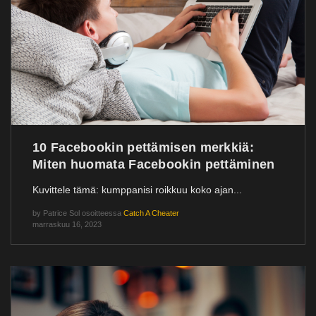
10 Facebookin pettämisen merkkiä:
Miten huomata Facebookin pettäminen
Kuvittele tämä: kumppanisi roikkuu koko ajan...
by
Patrice Sol
osoitteessa
Catch A Cheater
marraskuu 16, 2023