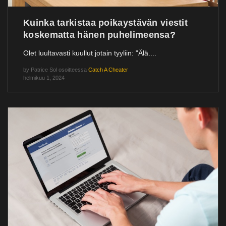
Kuinka tarkistaa poikaystävän viestit
koskematta hänen puhelimeensa?
Olet luultavasti kuullut jotain tyyliin: "Älä....
by
Patrice Sol
osoitteessa
Catch A Cheater
helmikuu 1, 2024