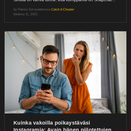
by
Patrice Sol
osoitteessa
Catch A Cheater
lokakuu 11, 2023
Kuinka vakoilla poikaystäväsi
Instagramia: Avain hänen piilotettujen