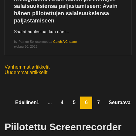
salaisuuksiensa paljastamiseen: Avain
hänen piilotettujen salaisuuksiensa
paljastamiseen
Saatat huolestua, kun näet...
by
Patrice Sol
osoitteessa
Catch A Cheater
elokuu 30, 2023
Vanhemmat artikkelit
Artikkelien
Uudemmat artikkelit
selaus
Edellinen
1
...
4
5
6
7
Seuraava
Piilotettu Screenrecorder