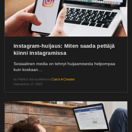
Instagram-huijaus: Miten saada pettäjä
kiinni Instagramissa
Sosiaalinen media on tehnyt huijaamisesta helpompaa
kuin koskaan....
by
Patrice Sol
osoitteessa
Catch A Cheater
marraskuu 17, 2023