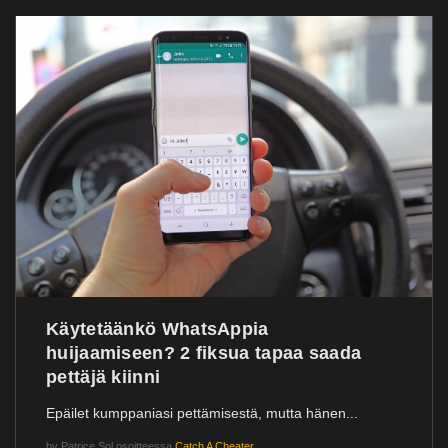
Käytetäänkö WhatsAppia
huijaamiseen? 2 fiksua tapaa saada
pettäjä kiinni
Epäilet kumppaniasi pettämisestä, mutta hänen...
by
Patrice Sol
osoitteessa
Catch A Cheater