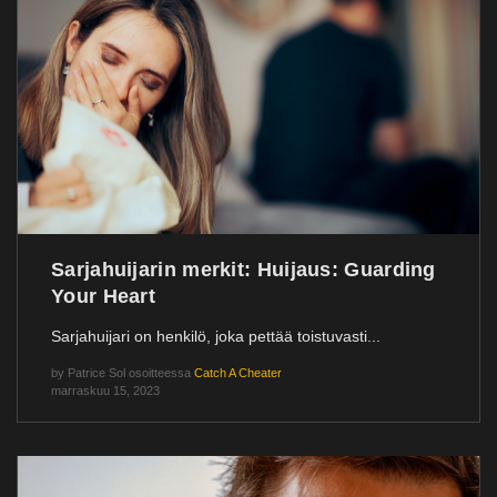
Sarjahuijarin merkit: Huijaus: Guarding
Your Heart
Sarjahuijari on henkilö, joka pettää toistuvasti...
by
Patrice Sol
osoitteessa
Catch A Cheater
marraskuu 15, 2023