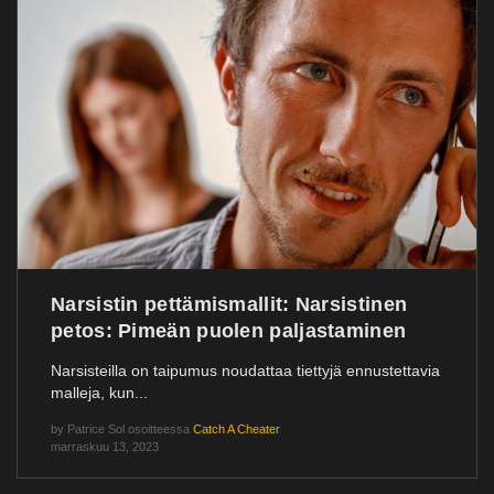
Narsistin pettämismallit: Narsistinen
petos: Pimeän puolen paljastaminen
Narsisteilla on taipumus noudattaa tiettyjä ennustettavia
malleja, kun...
by
Patrice Sol
osoitteessa
Catch A Cheater
marraskuu 13, 2023