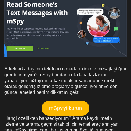
Erkek arkadaşımın telefonu olmadan kiminle mesajlaştığını
görebilir miyim? mSpy bundan çok daha fazlasını
yapabiliyor. mSpy'nin arkasındaki insanlar onu sürekli
olarak gelişmiş izleme araçlarıyla güncelliyorlar ve son
güncellemeleri benim dikkatimi çekti.
mSpy'yi kurun
Hangi özellikten bahsediyorum? Arama kaydı, metin
izleme ve tarama geçmişi takibi için temel araçların yanı
sıra, mSpy şimdi canlı bir tuş vuruşu özelliği sunuyor.