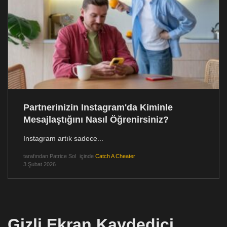
Partnerinizin Instagram'da Kiminle
Mesajlaştığını Nasıl Öğrenirsiniz?
Instagram artık sadece...
tarafından
Patrice Sol
içinde
Catch A Cheater
3 Şubat 2026
Gizli Ekran Kaydedici