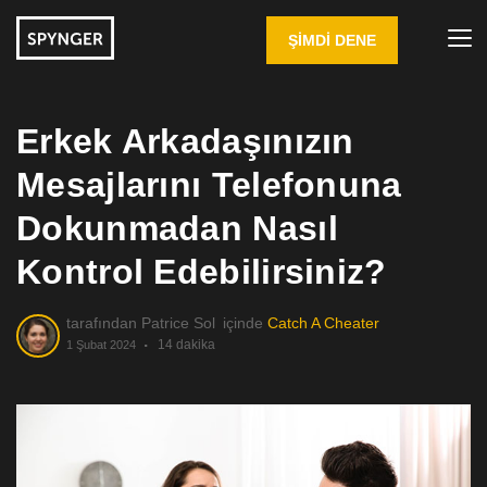
ŞIMDI DENE
Erkek Arkadaşınızın
Mesajlarını Telefonuna
Dokunmadan Nasıl
Kontrol Edebilirsiniz?
tarafından
Patrice Sol
içinde
Catch A Cheater
14 dakika
1 Şubat 2024