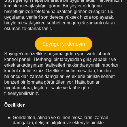
Spynger
için hepsi bir arada bir uygulamadır.
Partnerinizin
kiminle mesajlaştığını görün. Bir şeyler olduğunu
hissettiğinizde telefonuna uzaktan girmenizi sağlar. Bu
uygulama, verileri son derece yüksek hızda toplayarak,
biriyle mesajlaşırken sohbetlerini gerçek zamanlı olarak
okumanıza olanak tanır.
Spynger'yi deneyin
Spynger'nin özellikle hoşuma giden yanı web tabanlı
kontrol paneli. Herhangi bir tarayıcıdan giriş yapabilir ve
erkek arkadaşınızın faaliyetleri hakkında ayrıntılı raporları
kontrol edebilirsiniz. Özellikle metin mesajları, tüm bu
baloncuklar, zaman damgaları ve eklerle birlikte sohbet
benzeri bir formatta görüntüleniyor. Hatta bunları
uygulamalara, kişilere, saate ve tarihe göre
filtreleyebilirsiniz.
Özellikler
Gönderilen, alınan ve silinen mesajlarını zaman
damgaları, iletişim bilgileri ve ekleriyle birlikte