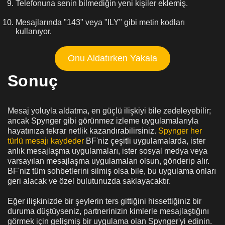
Telefonuna senin bilmediğin yeni kişiler eklemiş.
Mesajlarında "143" veya "ILY" gibi metin kodları
kullanıyor.
Onu Aldatırken Yakala
Sonuç
Mesaj yoluyla aldatma, en güçlü ilişkiyi bile zedeleyebilir;
ancak Spynger gibi görünmez izleme uygulamalarıyla
hayatınıza tekrar netlik kazandırabilirsiniz.
Spynger her
türlü mesajı kaydeder
BF'niz çeşitli uygulamalarda, ister
anlık mesajlaşma uygulamaları, ister sosyal medya veya
varsayılan mesajlaşma uygulamaları olsun, gönderip alır.
BF'niz tüm sohbetlerini silmiş olsa bile, bu uygulama onları
geri alacak ve özel bulutunuzda saklayacaktır.
Eğer ilişkinizde bir şeylerin ters gittiğini hissettiğiniz bir
duruma düştüyseniz, partnerinizin kimlerle mesajlaştığını
görmek için gelişmiş bir uygulama olan Spynger'yi edinin.