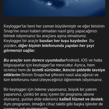
Keylogger'lar beni her zaman büyülemiştir ve eğer birisinin
Snap'ine onun haberi olmadan nasıl giriş yapacağınızı
bilmek istiyorsanız bu araçlara aşina olmalısınız.
Keylogger bir araçtır
basılan her tuşu kaydeder
. Bu
yüzden,
diğer kişinin telefonunda yapılan her şeyi
görmenizi sağlar
.
Bu araçlar son derece uyumludur
Android, iOS ve hatta
bilgisayarlar için keylogger'lar mevcuttur. Ayrıca, hem
ücretsiz hem de
ücretli sürümler, ikincisi şiddetle tavsiye
ettiklerim
Birinin Snapchat şifresini nasıl alacağınızı ve
tüm telefonunu nasıl izleyeceğinizi öğrenmek istiyorsanız.
Bir keylogger için ödeme yaparsanız, büyük bir yatırım
yaparsınız, çünkü bir araç içeren bir programa abone
olursanız, şunları elde edersiniz
kali̇teli̇ hi̇zmet ve destek
.
Aynı programın, örneğin cihaz takibi gibi başka işlevler de
içermesi çok muhtemeldir.