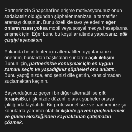
Partnerinizin Snapchat'ine erişme motivasyonunuz onun
sadakatsiz olduğundan şüphelenmenizse, alternatifler
aramayı düşünün. Bunu özellikle tavsiye ederim
eğer
onların rızası yoksa
mobil veya sosyal medya hesaplarına
erişmek için. Eğer bunu bu koşullar altında yaparsanız,
etik
çizgiyi aşacaksın
.
Yukarıda belirtilenler için alternatifleri uygulamanızı
öneririm, bunlardan başlıcaları şunlardır
açık iletişim
.
Bunun için,
partnerinizle konuşmak için en uygun
zamanı seçin ve yaşadığınız şüpheleri ona anlatın
.
Bunu yaptığınızda, endişenizi dile getirin, kanıt olmadan
suçlamaktan kaçının.
Başvurduğunuz geçerli bir diğer alternatif ise
çift
terapisi
Bu, ilişkinizde düzenli olarak şüpheler ortaya
çıktığında faydalıdır. Bir profesyonel size ve partnerinize şu
konularda yardımcı olabilir
ilişkide güveni güçlendirmek
ve güven eksikliğinden kaynaklanan çatışmaları
çözmek
.