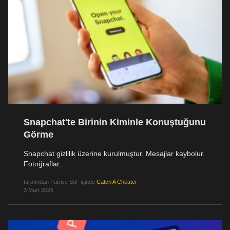
Snapchat'te Birinin Kiminle Konuştuğunu
Görme
Snapchat gizlilik üzerine kurulmuştur. Mesajlar kaybolur.
Fotoğraflar...
tarafından
Patrice Sol
içinde
Catch A Cheater
3 Mart 2026