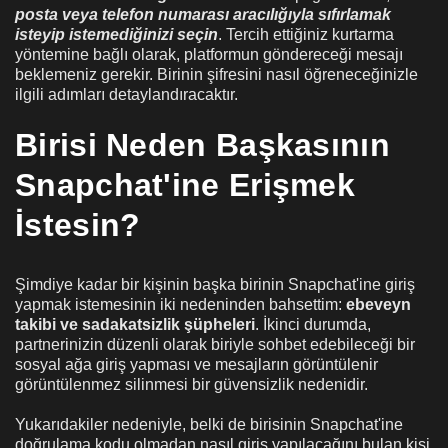
posta veya telefon numarası aracılığıyla sıfırlamak
isteyip istemediğinizi seçin
. Tercih ettiğiniz kurtarma
yöntemine bağlı olarak, platformun göndereceği mesajı
beklemeniz gerekir. Birinin şifresini nasıl öğreneceğinizle
ilgili adımları detaylandıracaktır.
Birisi Neden Başkasının
Snapchat'ine Erişmek
İstesin?
Şimdiye kadar bir kişinin başka birinin Snapchat'ine giriş
yapmak istemesinin iki nedeninden bahsettim:
ebeveyn
takibi ve sadakatsizlik şüpheleri
. İkinci durumda,
partnerinizin düzenli olarak biriyle sohbet edebileceği bir
sosyal ağa giriş yapması ve mesajların görüntülenir
görüntülenmez silinmesi bir güvensizlik nedenidir.
Yukarıdakiler nedeniyle, belki de birisinin Snapchat'ine
doğrulama kodu olmadan nasıl giriş yapılacağını bulan kişi