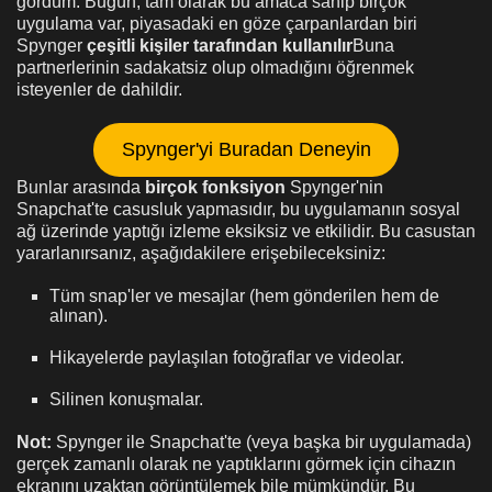
gördüm. Bugün, tam olarak bu amaca sahip birçok
uygulama var, piyasadaki en göze çarpanlardan biri
Spynger
çeşitli kişiler tarafından kullanılır
Buna
partnerlerinin sadakatsiz olup olmadığını öğrenmek
isteyenler de dahildir.
Spynger'yi Buradan Deneyin
Bunlar arasında
birçok fonksiyon
Spynger'nin
Snapchat'te casusluk yapmasıdır, bu uygulamanın sosyal
ağ üzerinde yaptığı izleme eksiksiz ve etkilidir. Bu casustan
yararlanırsanız, aşağıdakilere erişebileceksiniz:
Tüm snap'ler ve mesajlar (hem gönderilen hem de
alınan).
Hikayelerde paylaşılan fotoğraflar ve videolar.
Silinen konuşmalar.
Not:
Spynger ile Snapchat'te (veya başka bir uygulamada)
gerçek zamanlı olarak ne yaptıklarını görmek için cihazın
ekranını uzaktan görüntülemek bile mümkündür. Bu