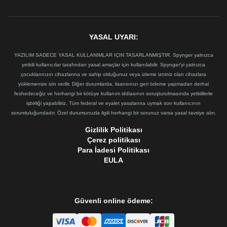
YASAL UYARI:
YAZILIM SADECE YASAL KULLANIMLAR IÇIN TASARLANMIŞTIR. Spynger yalnızca
yetkili kullanıcılar tarafından yasal amaçlar için kullanılabilir. Spynger'yi yalnızca
çocuklarınızın cihazlarına ve sahip olduğunuz veya izleme izniniz olan cihazlara
yüklemenize izin verilir. Diğer durumlarda, lisansınızı geri ödeme yapmadan derhal
feshedeceğiz ve herhangi bir kötüye kullanım iddiasının soruşturulmasında yetkililerle
işbirliği yapabiliriz. Tüm federal ve eyalet yasalarına uymak son kullanıcının
sorumluluğundadır. Özel durumunuzla ilgili herhangi bir sorunuz varsa yasal tavsiye alın.
Gizlilik Politikası
Çerez politikası
Para İadesi Politikası
EULA
Güvenli online ödeme: