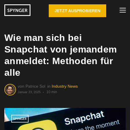
JETZT AUSPROBIEREN
Wie man sich bei
Snapchat von jemandem
anmeldet: Methoden für
alle
von
Patrice Sol
in
Industry News
10 min
Januar 23, 2025