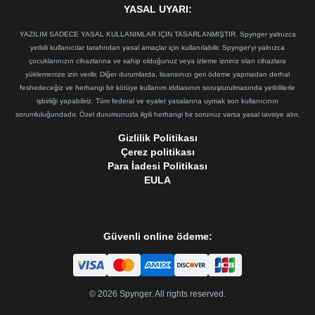
YASAL UYARI:
YAZILIM SADECE YASAL KULLANIMLAR IÇIN TASARLANMIŞTIR. Spynger yalnızca
yetkili kullanıcılar tarafından yasal amaçlar için kullanılabilir. Spynger'yi yalnızca
çocuklarınızın cihazlarına ve sahip olduğunuz veya izleme izniniz olan cihazlara
yüklemenize izin verilir. Diğer durumlarda, lisansınızı geri ödeme yapmadan derhal
feshedeceğiz ve herhangi bir kötüye kullanım iddiasının soruşturulmasında yetkililerle
işbirliği yapabiliriz. Tüm federal ve eyalet yasalarına uymak son kullanıcının
sorumluluğundadır. Özel durumunuzla ilgili herhangi bir sorunuz varsa yasal tavsiye alın.
Gizlilik Politikası
Çerez politikası
Para İadesi Politikası
EULA
Güvenli online ödeme:
©
2026
Spynger. All rights reserved.