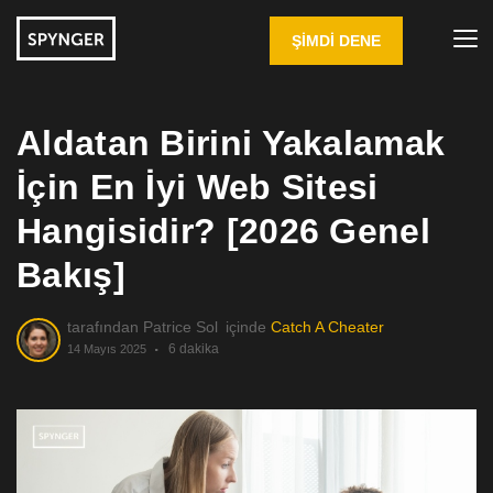
ŞIMDI DENE
Aldatan Birini Yakalamak
İçin En İyi Web Sitesi
Hangisidir? [2026 Genel
Bakış]
tarafından
Patrice Sol
içinde
Catch A Cheater
6 dakika
14 Mayıs 2025