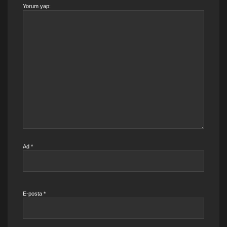
Yorum yap:
Ad
*
E-posta
*