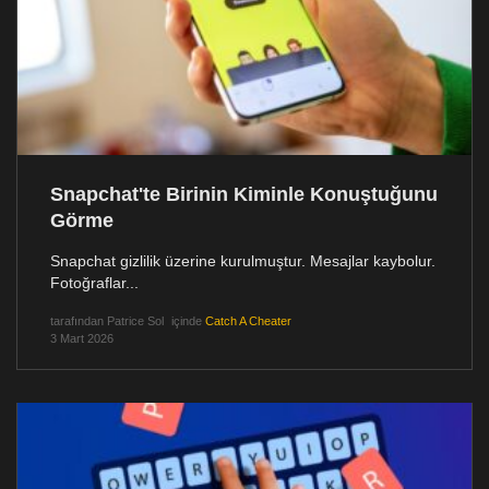
Snapchat'te Birinin Kiminle Konuştuğunu
Görme
Snapchat gizlilik üzerine kurulmuştur. Mesajlar kaybolur.
Fotoğraflar...
tarafından
Patrice Sol
içinde
Catch A Cheater
3 Mart 2026