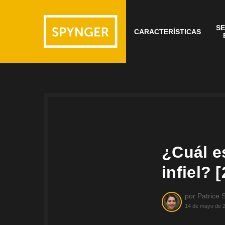
SE
CARACTERÍSTICAS
¿Cuál es
infiel?
por
Patrice 
14 de mayo de 