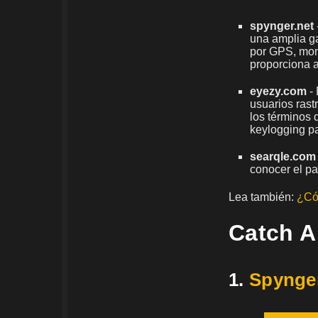
spynger.net
una amplia g
por GPS, moni
proporciona a
eyezy.com
-
usuarios rastr
los términos 
keylogging pa
searqle.com
conocer el pa
Lea también:
¿Cóm
Catch A
1.
Spynge