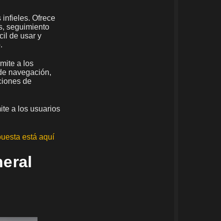
 infieles. Ofrece
s, seguimiento
il de usar y
.
mite a los
l de navegación,
ciones de
te a los usuarios
puesta está aquí
neral