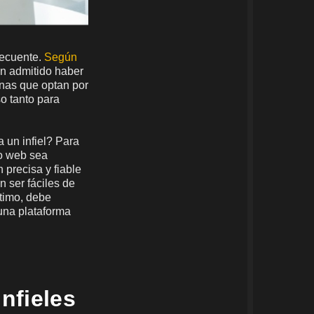
recuente.
Según
n admitido haber
nas que optan por
o tanto para
a un infiel? Para
io web sea
 precisa y fiable
 ser fáciles de
ltimo, debe
 una plataforma
nfieles