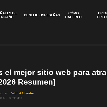
ÑALES DE
CÓMO
PRE
BENEFICIOS
RESEÑAS
ENGAÑO
HACERLO
FREC
 el mejor sitio web para atr
 [2026 Resumen]
Sol
en
Catch A Cheater
6 minutos
2025