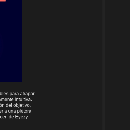
les para atrapar
mente intuitiva.
n del objetivo,
er a una plétora
hacen de Eyezy