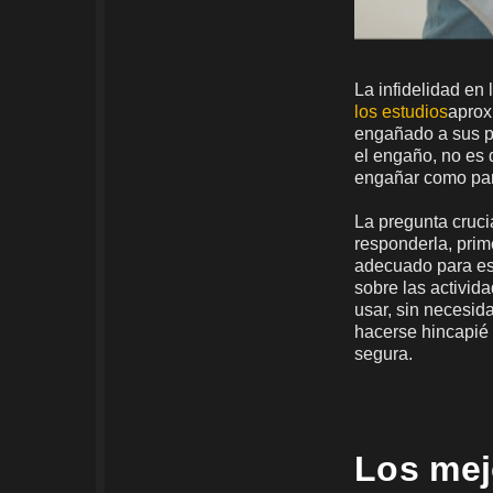
La infidelidad en
los estudios
aprox
engañado a sus p
el engaño, no es 
engañar como para
La pregunta cruci
responderla, pri
adecuado para est
sobre las activid
usar, sin necesid
hacerse hincapié 
segura.
Los mej