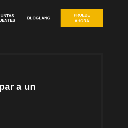
PRUEBE
GUNTAS
BLOG
LANG
UENTES
AHORA
apar a un