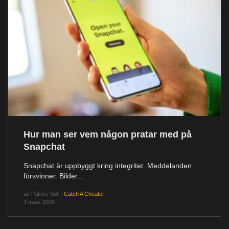
Hur man ser vem någon pratar med på
Snapchat
Snapchat är uppbyggt kring integritet. Meddelanden
försvinner. Bilder...
av
Patrice Sol
i
Catch A Cheater
3 mars 2026