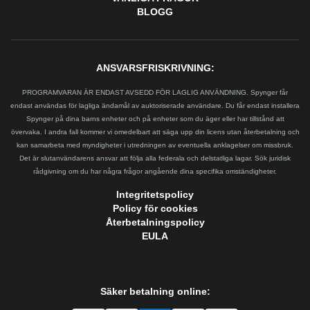
BLOGG
ANSVARSFRISKRIVNING:
PROGRAMVARAN ÄR ENDAST AVSEDD FÖR LAGLIG ANVÄNDNING. Spynger får
endast användas för lagliga ändamål av auktoriserade användare. Du får endast installera
Spynger på dina barns enheter och på enheter som du äger eller har tillstånd att
övervaka. I andra fall kommer vi omedelbart att säga upp din licens utan återbetalning och
kan samarbeta med myndigheter i utredningen av eventuella anklagelser om missbruk.
Det är slutanvändarens ansvar att följa alla federala och delstatliga lagar. Sök juridisk
rådgivning om du har några frågor angående dina specifika omständigheter.
Integritetspolicy
Policy för cookies
Återbetalningspolicy
EULA
Säker betalning online: