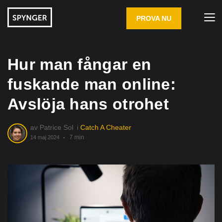
PROVA NU
Hur man fångar en
fuskande man online:
Avslöja hans otrohet
av
Patrice Sol
i
Catch A Cheater
7 min
14 maj 2024