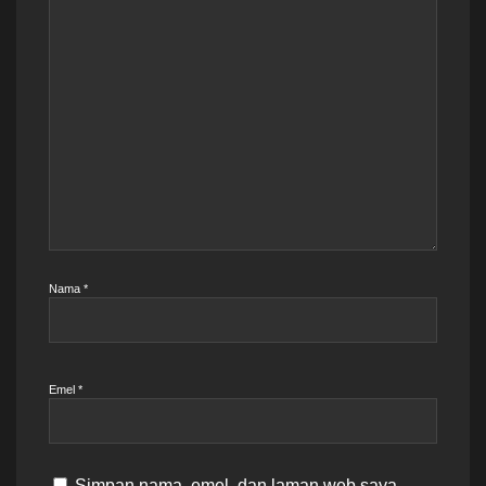
Nama
*
Emel
*
Simpan nama, emel, dan laman web saya