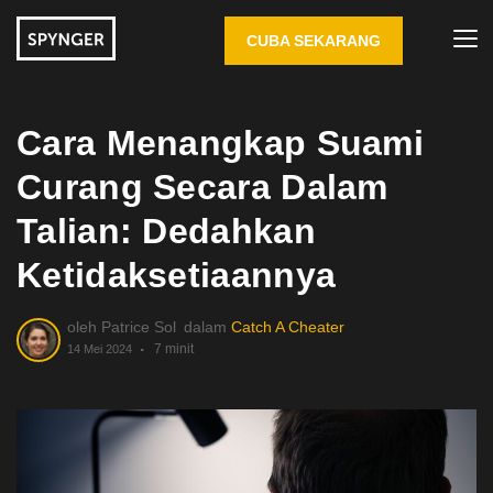
CUBA SEKARANG
Cara Menangkap Suami
Curang Secara Dalam
Talian: Dedahkan
Ketidaksetiaannya
oleh
Patrice Sol
dalam
Catch A Cheater
7 minit
14 Mei 2024