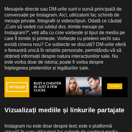
Mesajele directe sau DM-urile sunt o sursă principală de
conversație pe Instagram. Aici, utilizatorii fac schimb de
mesaje private, fotografii și videoclipuri. Odată ce căutați
„Cum să vedeți cui iubitul dvs. trimite mesaje pe
Instagram?”, veți afla cu cine vorbește și tipul de media pe
care îl trimite și primește. Vorbește cu prieteni vechi sau
există cineva nou? Ce subiecte se discută? DM-urile oferă
o fereastră unică în relațiile personale, permițându-vă să
obțineți informații despre natura interacțiunilor sale. Nu
este vorba doar de istoria; poate fi vorba despre
înțelegerea prieteniilor și legăturilor sale.
Vizualizați mediile și linkurile partajate
Instagram nu este doar despre text; este o platformă
vizuală în care utilizatorii fac schimb de conținut media,