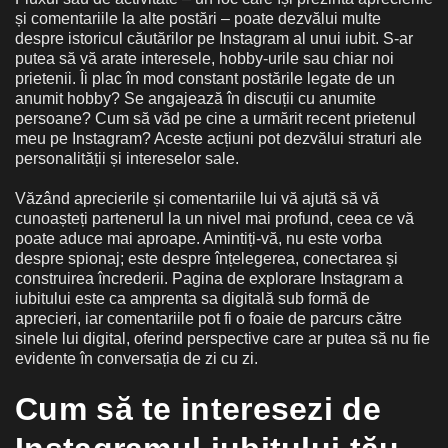
și comentariile la alte postări – poate dezvălui multe
despre istoricul căutărilor pe Instagram al unui iubit. S-ar
putea să vă arate interesele, hobby-urile sau chiar noi
prietenii. Îi plac în mod constant postările legate de un
anumit hobby? Se angajează în discuții cu anumite
persoane? Cum să văd pe cine a urmărit recent prietenul
meu pe Instagram? Aceste acțiuni pot dezvălui straturi ale
personalității și intereselor sale.
Văzând aprecierile și comentariile lui vă ajută să vă
cunoașteți partenerul la un nivel mai profund, ceea ce vă
poate aduce mai aproape. Amintiți-vă, nu este vorba
despre spionaj; este despre înțelegerea, conectarea și
construirea încrederii. Pagina de explorare Instagram a
iubitului este ca amprenta sa digitală sub formă de
aprecieri, iar comentariile pot fi o foaie de parcurs către
sinele lui digital, oferind perspective care ar putea să nu fie
evidente în conversația de zi cu zi.
Cum să te interesezi de