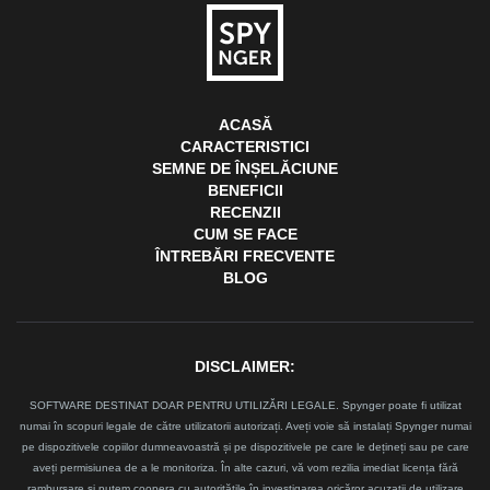
ACASĂ
CARACTERISTICI
SEMNE DE ÎNȘELĂCIUNE
BENEFICII
RECENZII
CUM SE FACE
ÎNTREBĂRI FRECVENTE
BLOG
DISCLAIMER:
SOFTWARE DESTINAT DOAR PENTRU UTILIZĂRI LEGALE. Spynger poate fi utilizat
numai în scopuri legale de către utilizatorii autorizați. Aveți voie să instalați Spynger numai
pe dispozitivele copiilor dumneavoastră și pe dispozitivele pe care le dețineți sau pe care
aveți permisiunea de a le monitoriza. În alte cazuri, vă vom rezilia imediat licența fără
rambursare și putem coopera cu autoritățile în investigarea oricăror acuzații de utilizare