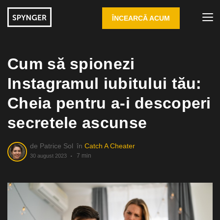
ÎNCEARCĂ ACUM
Cum să spionezi
Instagramul iubitului tău:
Cheia pentru a-i descoperi
secretele ascunse
de
Patrice Sol
în
Catch A Cheater
7 min
30 august 2023