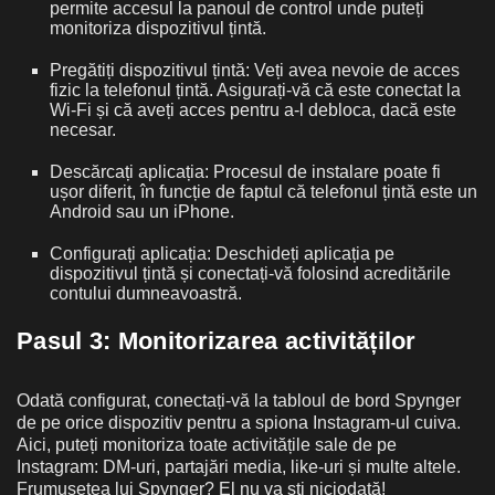
permite accesul la panoul de control unde puteți
monitoriza dispozitivul țintă.
Pregătiți dispozitivul țintă: Veți avea nevoie de acces
fizic la telefonul țintă. Asigurați-vă că este conectat la
Wi-Fi și că aveți acces pentru a-l debloca, dacă este
necesar.
Descărcați aplicația: Procesul de instalare poate fi
ușor diferit, în funcție de faptul că telefonul țintă este un
Android sau un iPhone.
Configurați aplicația: Deschideți aplicația pe
dispozitivul țintă și conectați-vă folosind acreditările
contului dumneavoastră.
Pasul 3: Monitorizarea activităților
Odată configurat, conectați-vă la tabloul de bord Spynger
de pe orice dispozitiv pentru a spiona Instagram-ul cuiva.
Aici, puteți monitoriza toate activitățile sale de pe
Instagram: DM-uri, partajări media, like-uri și multe altele.
Frumusețea lui Spynger? El nu va ști niciodată!