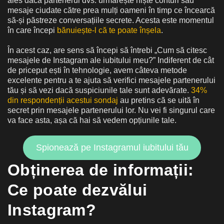
ales dacă partenerul dvs. urmărește niște conturi sau
mesaje ciudate către prea mulți oameni în timp ce încearcă
să-și păstreze conversațiile secrete. Acesta este momentul
în care începi
bănuiește-l că te poate înșela
.
În acest caz, are sens să începi să întrebi „Cum să citesc
mesajele de Instagram ale iubitului meu?” Indiferent de cât
de priceput ești în tehnologie, avem câteva metode
excelente pentru a te ajuta să verifici mesajele partenerului
tău și să vezi dacă suspiciunile tale sunt adevărate.
34%
din respondenții acestui sondaj
au pretins că se uită în
secret prin mesajele partenerului lor. Nu vei fi singurul care
va face asta, așa că hai să vedem opțiunile tale.
Spionează pe Instagramul iubitului tău
Obținerea de informații:
Ce poate dezvălui
Instagram?