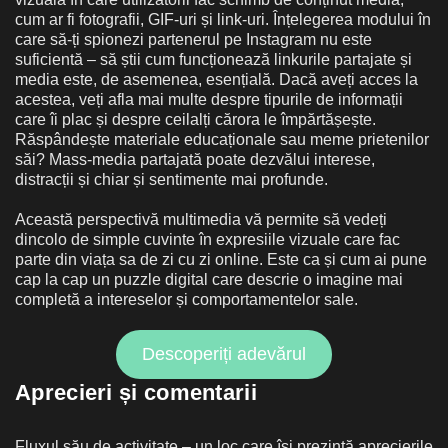
cum ar fi fotografii, GIF-uri și link-uri. Înțelegerea modului în
care să-ți spionezi partenerul pe Instagram nu este
suficientă – să știi cum funcționează linkurile partajate și
media este, de asemenea, esențială. Dacă aveți acces la
acestea, veți afla mai multe despre tipurile de informații
care îi plac și despre ceilalți cărora le împărtășește.
Răspândește materiale educaționale sau meme prietenilor
săi? Mass-media partajată poate dezvălui interese,
distracții și chiar și sentimente mai profunde.
Această perspectivă multimedia vă permite să vedeți
dincolo de simple cuvinte în expresiile vizuale care fac
parte din viața sa de zi cu zi online. Este ca și cum ai pune
cap la cap un puzzle digital care descrie o imagine mai
completă a intereselor și comportamentelor sale.
Descoperiți adevărul
Aprecieri și comentarii
Fluxul său de activitate – un loc care își prezintă aprecierile