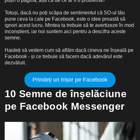
puțin o pagină, așa că de ce ar fi o problemă?
Totuși, dacă nu poți scăpa de sentimentul că SO-ul tău
pune ceva la cale pe Facebook, este o idee proastă să
ignori acest lucru. Mintea ta trebuie să te avertizeze în mod
inconștient, iar noi suntem aici pentru a descifra aceste
semne.
Haideți să vedem cum să aflăm dacă cineva ne înșeală pe
Facebook - și ce trebuie să facem dacă adevărul este
dezvăluit.
Prindeți un trișor pe Facebook
10 Semne de înșelăciune
pe Facebook Messenger