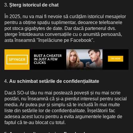
Șterg istoricul de chat
În 2025, nu va mai fi nevoie să curățăm istoricul mesajelor
pentru a obține spațiu suplimentar, deoarece telefoanele
pot stoca gigabytes de date. Dar dacă partenerul dvs.
șterge întotdeauna conversațiile cu o anumită persoană,
asta înseamnă "înșelăciune pe Facebook".
Au schimbat setările de confidențialitate
Dacă SO-ul tău nu mai postează povești și nu mai scrie
postări, nu înseamnă că și-a pierdut interesul pentru social
media. Ar putea pur și simplu să te includă în mai multe
liste din setările lor de confidențialitate. Înșelătorii fac
adesea acest lucru pentru a evita argumentele legate de
faptul că te-au blocat cu totul.