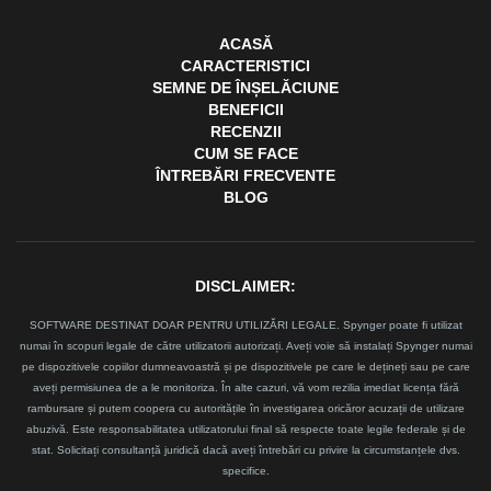
ACASĂ
CARACTERISTICI
SEMNE DE ÎNȘELĂCIUNE
BENEFICII
RECENZII
CUM SE FACE
ÎNTREBĂRI FRECVENTE
BLOG
DISCLAIMER:
SOFTWARE DESTINAT DOAR PENTRU UTILIZĂRI LEGALE. Spynger poate fi utilizat
numai în scopuri legale de către utilizatorii autorizați. Aveți voie să instalați Spynger numai
pe dispozitivele copiilor dumneavoastră și pe dispozitivele pe care le dețineți sau pe care
aveți permisiunea de a le monitoriza. În alte cazuri, vă vom rezilia imediat licența fără
rambursare și putem coopera cu autoritățile în investigarea oricăror acuzații de utilizare
abuzivă. Este responsabilitatea utilizatorului final să respecte toate legile federale și de
stat. Solicitați consultanță juridică dacă aveți întrebări cu privire la circumstanțele dvs.
specifice.