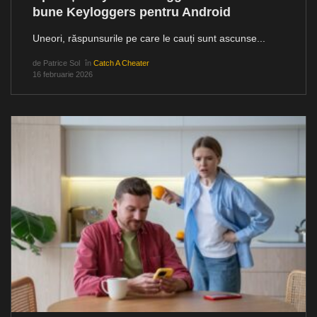
bune Keyloggers pentru Android
Uneori, răspunsurile pe care le cauți sunt ascunse...
de
Patrice Sol
în
Catch A Cheater
16 februarie 2026