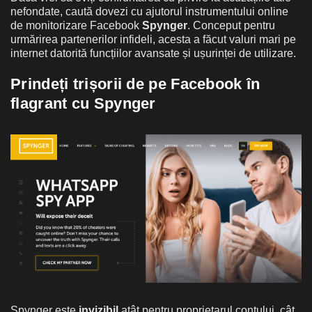
nefondate, caută dovezi cu ajutorul instrumentului online
de monitorizare Facebook
Spynger
. Conceput pentru
urmărirea partenerilor infideli, acesta a făcut valuri mari pe
internet datorită funcțiilor avansate și ușurinței de utilizare.
Prindeți trișorii de pe Facebook în
flagrant cu Spynger
Spynger este
invizibil
atât pentru proprietarul contului, cât