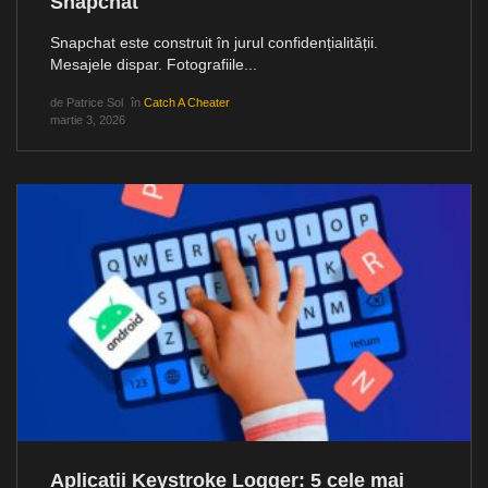
Snapchat
Snapchat este construit în jurul confidențialității.
Mesajele dispar. Fotografiile...
de
Patrice Sol
în
Catch A Cheater
martie 3, 2026
Aplicații Keystroke Logger: 5 cele mai