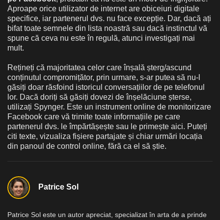
Aproape orice utilizator de internet are obiceiuri digitale
specifice, iar partenerul dvs. nu face excepție. Dar, dacă ați
bifat toate semnele din lista noastră sau dacă instinctul vă
spune că ceva nu este în regulă, atunci investigați mai
mult.
Rețineți că majoritatea celor care înșală șterg/ascund
conținutul compromițător, prin urmare, s-ar putea să nu-l
găsiți doar răsfoind istoricul conversațiilor de pe telefonul
lor. Dacă doriți să găsiți dovezi de înșelăciune șterse,
utilizați Spynger. Este un instrument online de monitorizare
Facebook care vă trimite toate informațiile pe care
partenerul dvs. le împărtășește sau le primește aici. Puteți
citi texte, vizualiza fișiere partajate și chiar urmări locația
din panoul de control online, fără ca el să știe.
Patrice Sol
Patrice Sol este un autor apreciat, specializat în arta de a prinde