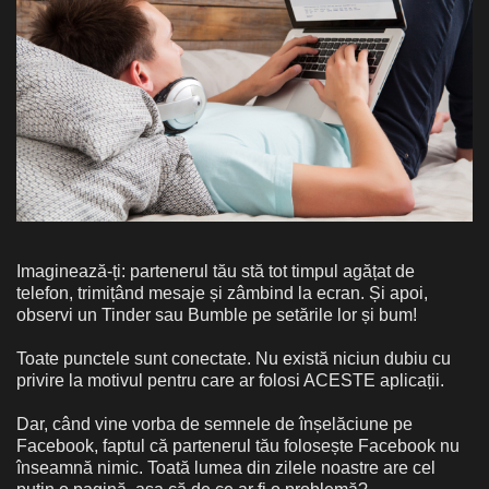
Imaginează-ți: partenerul tău stă tot timpul agățat de
telefon, trimițând mesaje și zâmbind la ecran. Și apoi,
observi un Tinder sau Bumble pe setările lor și bum!
Toate punctele sunt conectate. Nu există niciun dubiu cu
privire la motivul pentru care ar folosi ACESTE aplicații.
Dar, când vine vorba de semnele de înșelăciune pe
Facebook, faptul că partenerul tău folosește Facebook nu
înseamnă nimic. Toată lumea din zilele noastre are cel