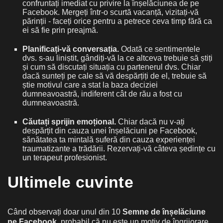
confruntați imediat cu privire la înșelăciunea de pe
Facebook. Mergeți într-o scurtă vacanță, vizitați-vă
părinții - faceți orice pentru a petrece ceva timp fără ca
ei să fie prin preajmă.
Planificați-vă conversația.
Odată ce sentimentele
dvs. s-au liniștit, gândiți-vă la ce altceva trebuie să știți
și cum să discutați situația cu partenerul dvs. Chiar
dacă sunteți pe cale să vă despărțiți de el, trebuie să
știe motivul care a stat la baza deciziei
dumneavoastră, indiferent cât de rău a fost cu
dumneavoastră.
Căutați sprijin emoțional.
Chiar dacă nu v-ați
despărțit din cauza unei înșelăciuni pe Facebook,
sănătatea ta mintală suferă din cauza experienței
traumatizante a trădării. Rezervați-vă câteva ședințe cu
un terapeut profesionist.
Ultimele cuvinte
Când observați doar unul din 10
Semne de înșelăciune
pe Facebook
, probabil că nu este un motiv de îngrijorare.