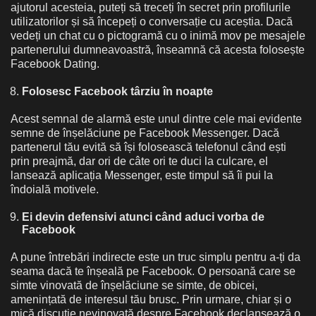
ajutorul acesteia, puteți să treceți în secret prin profilurile
utilizatorilor și să începeți o conversație cu aceștia. Dacă
vedeți un chat cu o pictogramă cu o inimă mov pe mesajele
partenerului dumneavoastră, înseamnă că acesta folosește
Facebook Dating.
Folosesc Facebook târziu în noapte
Acest semnal de alarmă este unul dintre cele mai evidente
semne de înșelăciune pe Facebook Messenger. Dacă
partenerul tău evită să își folosească telefonul când ești
prin preajmă, dar ori de câte ori te duci la culcare, el
lansează aplicația Messenger, este timpul să îi pui la
îndoială motivele.
Ei devin defensivi atunci când aduci vorba de
Facebook
A pune întrebări indirecte este un truc simplu pentru a-ți da
seama dacă te înșeală pe Facebook. O persoană care se
simte vinovată de înșelăciune se simte, de obicei,
amenințată de interesul tău brusc. Prin urmare, chiar și o
mică discuție nevinovată despre Facebook declanșează o