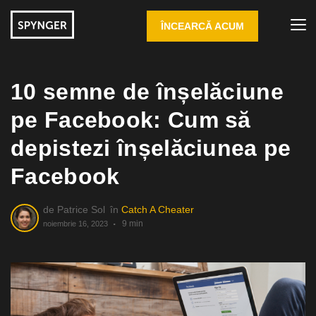
ÎNCEARCĂ ACUM
10 semne de înșelăciune
pe Facebook: Cum să
depistezi înșelăciunea pe
Facebook
de
Patrice Sol
în
Catch A Cheater
9 min
noiembrie 16, 2023