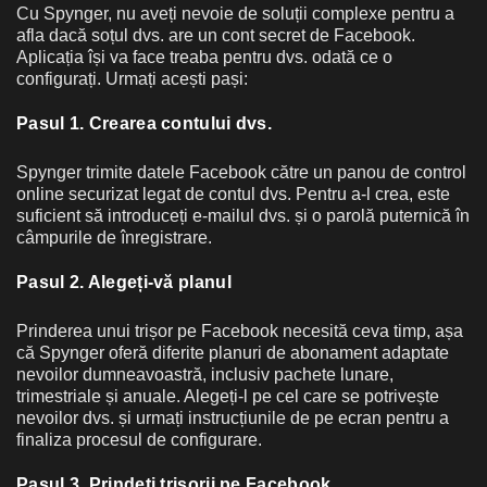
Cu Spynger, nu aveți nevoie de soluții complexe pentru a
afla dacă soțul dvs. are un cont secret de Facebook.
Aplicația își va face treaba pentru dvs. odată ce o
configurați. Urmați acești pași:
Pasul 1. Crearea contului dvs.
Spynger trimite datele Facebook către un panou de control
online securizat legat de contul dvs. Pentru a-l crea, este
suficient să introduceți e-mailul dvs. și o parolă puternică în
câmpurile de înregistrare.
Pasul 2. Alegeți-vă planul
Prinderea unui trișor pe Facebook necesită ceva timp, așa
că Spynger oferă diferite planuri de abonament adaptate
nevoilor dumneavoastră, inclusiv pachete lunare,
trimestriale și anuale. Alegeți-l pe cel care se potrivește
nevoilor dvs. și urmați instrucțiunile de pe ecran pentru a
finaliza procesul de configurare.
Pasul 3. Prindeți trișorii pe Facebook