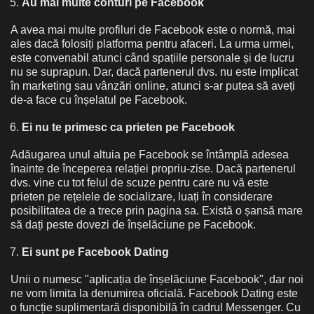
Au mai multe conturi pe Facebook
A avea mai multe profiluri de Facebook este o normă, mai
ales dacă folosiți platforma pentru afaceri. La urma urmei,
este convenabil atunci când spațiile personale și de lucru
nu se suprapun. Dar, dacă partenerul dvs. nu este implicat
în marketing sau vânzări online, atunci s-ar putea să aveți
de-a face cu înșelatul pe Facebook.
Ei nu te primesc ca prieten pe Facebook
Adăugarea unul altuia pe Facebook se întâmplă adesea
înainte de începerea relației propriu-zise. Dacă partenerul
dvs. vine cu tot felul de scuze pentru care nu vă este
prieten pe rețelele de socializare, luați în considerare
posibilitatea de a trece prin pagina sa. Există o șansă mare
să dați peste dovezi de înșelăciune pe Facebook.
Ei sunt pe Facebook Dating
Unii o numesc "aplicația de înșelăciune Facebook", dar noi
ne vom limita la denumirea oficială. Facebook Dating este
o funcție suplimentară disponibilă în cadrul Messenger. Cu