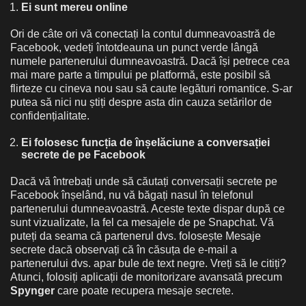
Ei sunt mereu online
Ori de câte ori vă conectați la contul dumneavoastră de
Facebook, vedeți întotdeauna un punct verde lângă
numele partenerului dumneavoastră. Dacă își petrece cea
mai mare parte a timpului pe platformă, este posibil să
flirteze cu cineva nou sau să caute legături romantice. S-ar
putea să nici nu știți despre asta din cauza setărilor de
confidențialitate.
Ei folosesc funcția de înșelăciune a conversației
secrete de pe Facebook
Dacă vă întrebați unde să căutați conversații secrete pe
Facebook înșelând, nu vă băgați nasul în telefonul
partenerului dumneavoastră. Aceste texte dispar după ce
sunt vizualizate, la fel ca mesajele de pe Snapchat. Vă
puteți da seama că partenerul dvs. folosește Mesaje
secrete dacă observați că în căsuța de e-mail a
partenerului dvs. apar bule de text negre. Vreți să le citiți?
Atunci, folosiți aplicații de monitorizare avansată precum
Spynger
care poate recupera mesaje secrete.