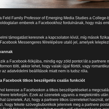
 a Feld Family Professor of Emerging Media Studies a College-
oldogtalan emberek a Facebookhoz fordulnának, hogy más em
elmi támogatást keresnek a kapcsolaton kívül, míg mások fizika
Facebook Messengeres félrelépésre utaló jel, amelyek leleplez
 vannak
zik a Facebook-fiókjába, mindig egy zöld pontot lát a partnere n
tformon tölti, akkor lehet, hogy valaki újjal flörtöl, vagy romanti
 az adatvédelmi beállítások miatt nem is tudsz róla.
a Facebook titkos beszélgetés csalás funkciót
hol keresse a Facebookon a titkos beszélgetéseket a megcsalás
tnere telefonján. Ezek az üzenetek ugyanis a megtekintés után
at üzenetek. Azt, hogy a partnere titkos üzeneteket használ, o
zi, hogy fekete szövegbuborékok jelennek meg a partnere post