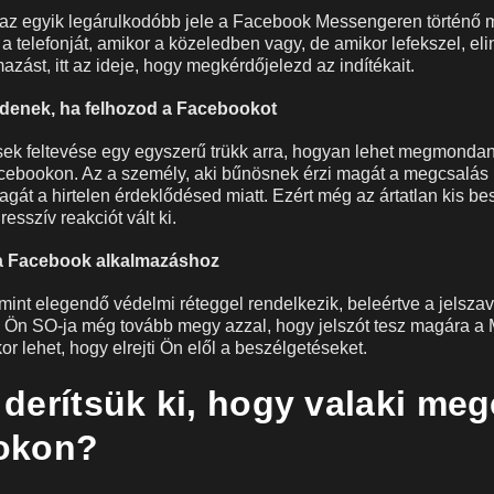
ó az egyik legárulkodóbb jele a Facebook Messengeren történő
 a telefonját, amikor a közeledben vagy, de amikor lefekszel, elin
zást, itt az ideje, hogy megkérdőjelezd az indítékait.
denek, ha felhozod a Facebookot
sek feltevése egy egyszerű trükk arra, hogyan lehet megmondan
ebookon. Az a személy, aki bűnösnek érzi magát a megcsalás m
agát a hirtelen érdeklődésed miatt. Ezért még az ártatlan kis be
esszív reakciót vált ki.
k a Facebook alkalmazáshoz
int elegendő védelmi réteggel rendelkezik, beleértve a jelsza
az Ön SO-ja még tovább megy azzal, hogy jelszót tesz magára a
r lehet, hogy elrejti Ön elől a beszélgetéseket.
derítsük ki, hogy valaki meg
okon?