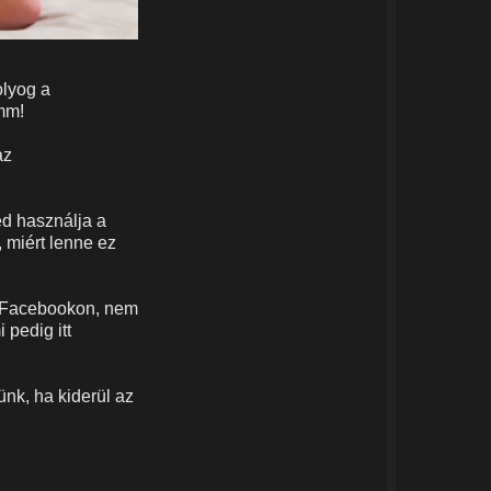
olyog a
umm!
az
ed használja a
 miért lenne ez
a Facebookon, nem
 pedig itt
ünk, ha kiderül az