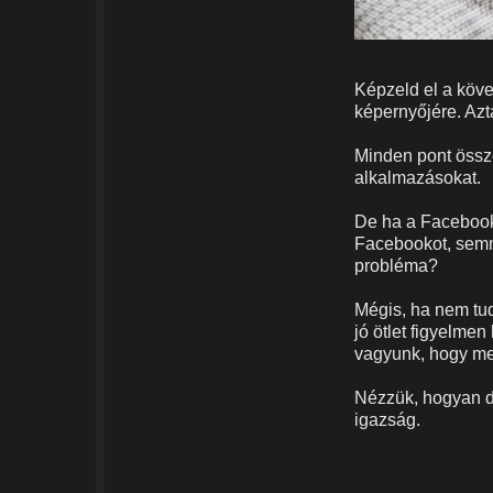
Képzeld el a köve
képernyőjére. Azt
Minden pont össz
alkalmazásokat.
De ha a Facebooko
Facebookot, semm
probléma?
Mégis, ha nem tu
jó ötlet figyelmen
vagyunk, hogy meg
Nézzük, hogyan de
igazság.