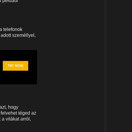
t például
a telefonok
 adott személlyel,
azt, hogy
 felvehet téged az
a vitákat arról,