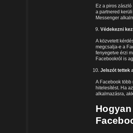
Ez a piros zászl
a partnered kerüli
Messenger alkalma
Védekezni kez
A közvetett kérdé
megcsalja-e a Fac
fenyegetve érzi m
Facebookról is agr
Jelszót tette
A Facebook több m
hitelesítést. Ha 
alkalmazásra, akko
Hogyan 
Facebo