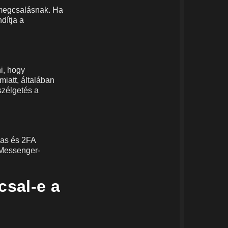
 megcsalásnak. Ha
dítja a
i, hogy
iatt, általában
szélgetés a
vas és 2FA
 Messenger-
csal-e a