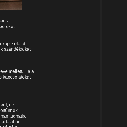
ban a
bereket
i kapcsolatot
ik szándékaikat:
eve mellett. Ha a
kus kapcsolatokat
ról, ne
 eltűnnek,
nnan tudhatja
aládájában.