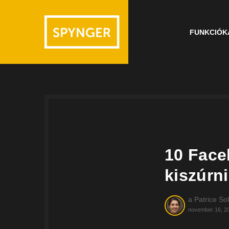
FUNKCIÓK
10 Face
kiszúrn
a
Patrice Sol
november 16, 2