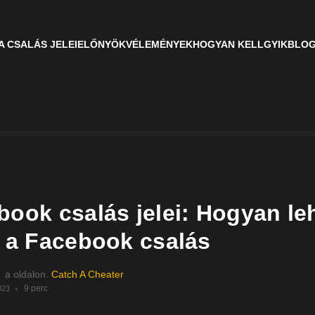
A CSALÁS JELEI
ELŐNYÖK
VÉLEMÉNYEK
HOGYAN KELL
GYIK
BLO
book csalás jelei: Hogyan le
i a Facebook csalás
a oldalon.
Catch A Cheater
9 perc
023