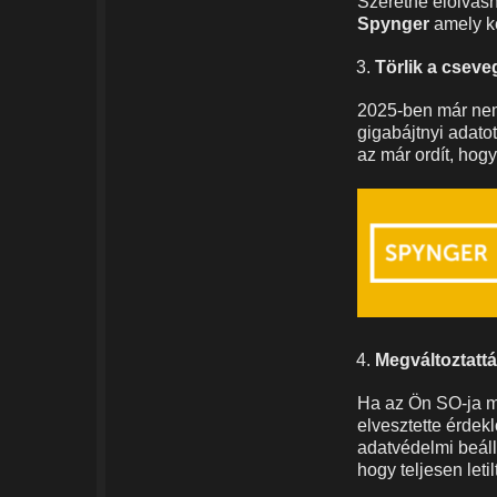
Szeretné elolvasn
Spynger
amely ké
Törlik a csev
2025-ben már nem 
gigabájtnyi adato
az már ordít, hog
Megváltoztattá
Ha az Ön SO-ja má
elvesztette érdek
adatvédelmi beállí
hogy teljesen leti