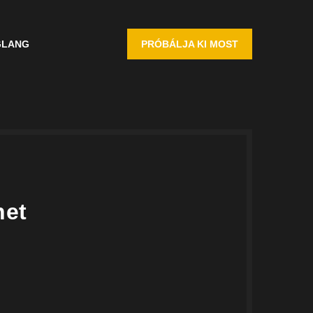
G
LANG
PRÓBÁLJA KI MOST
het