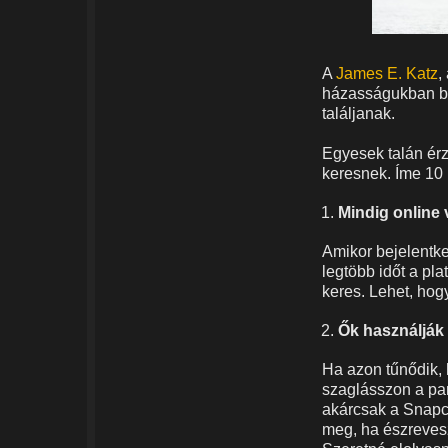
A
James E. Katz
,
házasságukban b
találjanak.
Egyesek talán érz
keresnek. Íme 10 
Mindig online
Amikor bejelentke
legtöbb időt a pla
keres. Lehet, hogy
Ők használják 
Ha azon tűnődik, 
szaglásszon a par
akárcsak a Snapch
meg, ha észreves