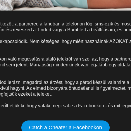
tkezőt: a partnered állandóan a telefonon lóg, sms-ezik és mos
án észreveszed a Tindert vagy a Bumble-t a beállításain, és b
ekapcsolódik. Nem kétséges, hogy miért használnák AZOKAT 
n való megcsalásra utaló jelekről van szó, az, hogy a partner
it sem jelent. Manapság mindenkinek van legalább egy oldala,
dod lerázni magadról az érzést, hogy a párod készül valamire 
 kívül hagyni. Az elméd bizonyára öntudatlanul is figyelmeztet, mi
fejtsük ezeket a jeleket.
ríthetjük ki, hogy valaki megcsal-e a Facebookon - és mit tegy
Catch a Cheater a Facebookon