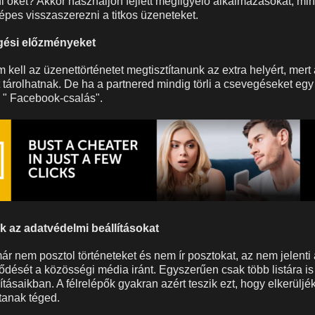
i őket? Akkor használjon fejlett megfigyelő alkalmazásokat, min
pes visszaszerezni a titkos üzeneteket.
egési előzményeket
kell az üzenettörténetet megtisztítanunk az extra helyért, mert 
t tárolhatnak. De ha a partnered mindig törli a csevegéseket egy
y " Facebook-csalás".
k az adatvédelmi beállításokat
r nem posztol történeteket és nem ír posztokat, az nem jelenti 
lődését a közösségi média iránt. Egyszerűen csak több listára is
tásaikban. A félrelépők gyakran azért teszik ezt, hogy elkerüljék 
ltanak téged.