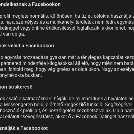
rendelkeznek a Facebookon
rofil megléte normális, különösen, ha üzleti célokra használja a
s, ha a személyes és a munkahelyi területek nem fedik egymást
etinggel vagy online értékesítéssel foglalkozik, akkor lehet, 
l van dolga.
nak veled a Facebookon
ó egymás hozzáadása gyakran már a tényleges kapcsolat kezde
 partnered mindenféle kifogásokkal áll elő, hogy miért nem bará
an, fontold meg, hogy végigmész az oldalukon. Nagy az esély
zonyítékokra bukkan.
kon társkereső
k csaló alkalmazásnak" hívják, de mi maradunk a hivatalos ne
 Messengeren belül elérhető kiegészítő funkció. Segítségével 
lhasználók profiljait, és beszélgetést kezdhetsz velük. Ha a par
nal ellátott csevegést látsz, akkor ő a Facebook Datinget használ
ználják a Facebookot