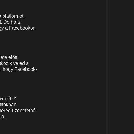
 platformot.
. De ha a
hogy a Facebookon
te előtt
tkozik veled a
e, hogy Facebook-
vénél. A
titokban
tnered üzeneteinél
ja.