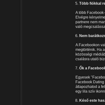
Több fiókkal 
A több Facebook-p
Elvégre kényelme
partnere nem mark
való megcsalássa
Nem barátkoz
A Facebookon val
megtörténik. Ha a
közösségi médiáb
csalásra utaló bi
Ők a Faceboo
Egyesek "Faceboo
Facebook Dating a
átlapozhatod a fe
egy lila szív ikon
Késő este has