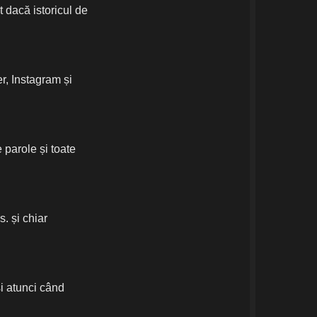
t dacă istoricul de
r, Instagram și
e parole și toate
s. și chiar
și atunci când