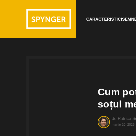
CARACTERISTICI
SEMNE
Cum pot 
soțul m
de
Patrice S
martie 20, 2025