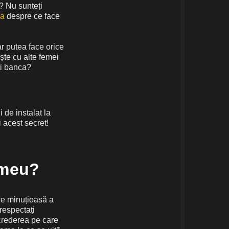
ă? Nu sunteți
ea
despre ce face
r putea face orice
ește cu alte femei
eți banca?
i de instalat la
i acest secret!
l meu?
re minuțioasă a
 respectați
ncrederea pe care