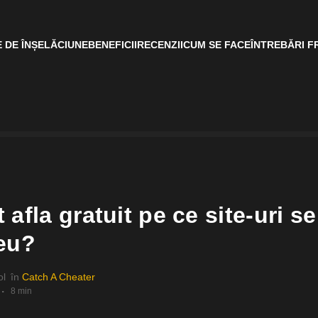
 DE ÎNȘELĂCIUNE
BENEFICII
RECENZII
CUM SE FACE
ÎNTREBĂRI F
afla gratuit pe ce site-uri se
eu?
ol
în
Catch A Cheater
8 min