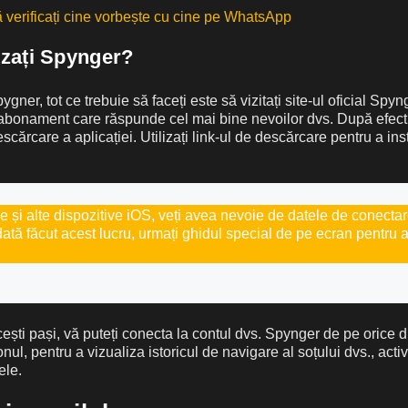
verificați cine vorbește cu cine pe WhatsApp
izați Spynger?
ygner, tot ce trebuie să faceți este să vizitați site-ul oficial Spyn
 abonament care răspunde cel mai bine nevoilor dvs. După efectua
escărcare a aplicației. Utilizați link-ul de descărcare pentru a ins
 și alte dispozitive iOS, veți avea nevoie de datele de conecta
dată făcut acest lucru, urmați ghidul special de pe ecran pentru 
ști pași, vă puteți conecta la contul dvs. Spynger de pe orice di
nul, pentru a vizualiza istoricul de navigare al soțului dvs., activi
ele.