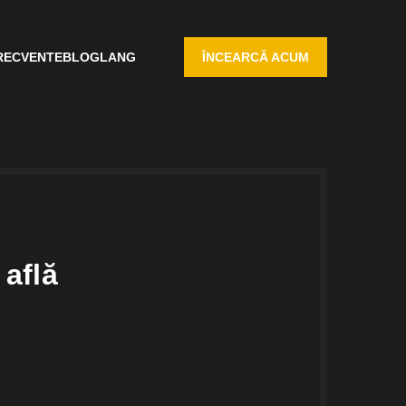
RECVENTE
BLOG
LANG
ÎNCEARCĂ ACUM
 află