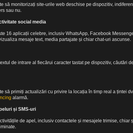
 să monitorizați site-urile web deschise pe dispozitiv, indiferen
ers sau nu.
tivitate social media
te 16 aplicații celebre, inclusiv WhatsApp, Facebook Messenge
izualiza mesaje text, media partajate și chiar chat-uri ascunse.
tul de intrare al fiecărui caracter tastat pe dispozitiv, căutări d
să primiți actualizări cu privire la locația în timp real a țintei dv
ncing
alarmă.
peluri și SMS-uri
ctivitățile de apel, inclusiv contactele și mesajele trimise, chiar 
iminate.