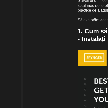
o aveți unul în ce
soțul meu pe telef
practice de a adun
Să explorăm acest
1. Cum să 
- Instalaț