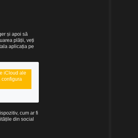
ger și apoi să
rea plății, veți
tala aplicația pe
re iCloud ale
a configura
spozitiv, cum ar fi
tățile din social