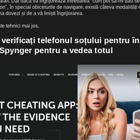
lălalt. Dar dacă vă îngrijorează întrebarea "cum pot să-mi dau s
on", în special obiceiurile de navigare, există câteva modalități e
a dovezi și de a vă liniști îngrijorarea.
e tehnici mai jos.
verificați telefonul soțului pentru î
i Spynger pentru a vedea totul