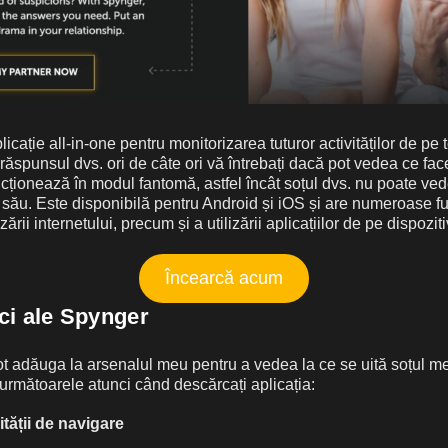
licație all-in-one pentru monitorizarea tuturor activităților de pe 
e răspunsul dvs. ori de câte ori vă întrebați dacă pot vedea ce fa
cționează în modul fantomă, astfel încât soțul dvs. nu poate ved
său. Este disponibilă pentru Android și iOS și are numeroase fun
zării internetului, precum și a utilizării aplicațiilor de pe dispoziti
Încearcă acum
ici ale Spynger
t adăuga la arsenalul meu pentru a vedea la ce se uită soțul me
următoarele atunci când descărcați aplicația:
ității de navigare