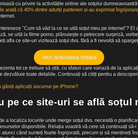
urioasă cu privire la activitățile online ale soțului dumneavoastr
le arată că 40% dintre adulții parteneri și-au exprimat îngrijorar
nternet.
ntereseze "Cum să văd la ce se uită soțul meu pe internet"? El a
ază, se uită la filme porno, plănuiește o petrecere surpriză, vorb
eți afla ce site-uri vizitează soțul dvs. fără a fi nevoită să sparg
Vezi activitatea soțului
ezenta tot ce trebuie să știți, cu sfaturi care variază de la aplicați
e dezvăluie toate detaliile. Continuați să citiți pentru a descoper
găsiți aplicații ascunse pe iPhone?
 pe ce site-uri se află soțu
e a localiza locurile unde merge soțul dvs. necesită o planifica
resurselor disponibile. Relația voastră vă cere să continuați să-i
și atunci când sunteți foarte îngrijorată, precum și să mențineți î