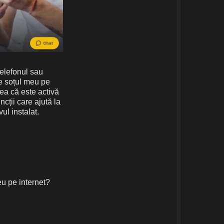
telefonul sau
ce soțul meu pe
ea că este activă
cții care ajută la
vul instalat.
u pe internet?