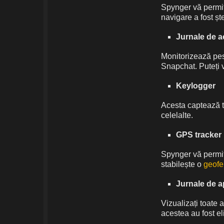
Spynger vă permite
navigare a fost șt
Jurnale de ac
Monitorizează pes
Snapchat. Puteți v
Keylogger
Acesta captează tex
celelalte.
GPS tracker
Spynger vă permite 
stabilește o
geofe
Jurnale de a
Vizualizați toate a
acestea au fost el