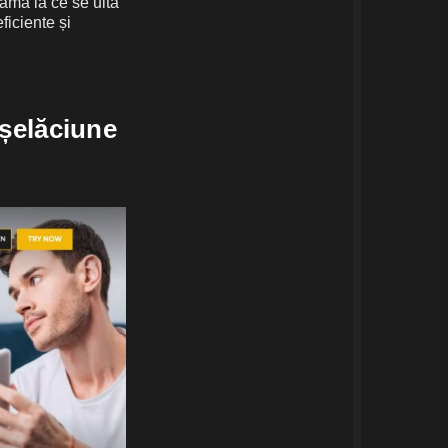
eama la ce se uită
ficiente și
nșelăciune