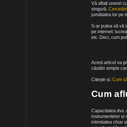
Vă aflați uneori c
singură.
Cercetări
jumătatea lor pe i
S-ar putea să vă i
pe internet: lucre
etc. Deci, cum put
Acest articol va pr
căutări simple car
Citește și:
Cum să 
Cum aflu
Capacitatea dvs. d
instrumentelor și 
intimitatea chiar 