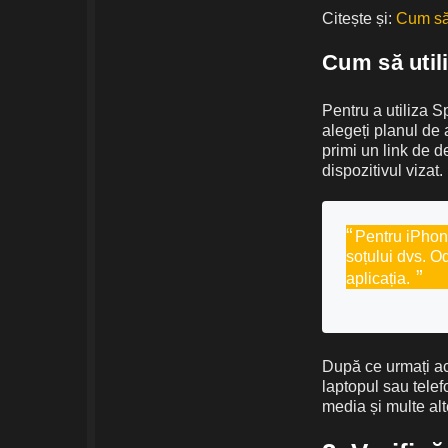
Citește și:
Cum să 
Cum să util
Pentru a utiliza Sp
alegeți planul de
primi un link de d
dispozitivul vizat.
Pentru iPhone
soțului dvs. O
aplicația.
După ce urmați ace
laptopul sau telefo
media și multe alt