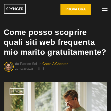
PROVA ORA
Come posso scoprire
quali siti web frequenta
mio marito gratuitamente?
da
Patrice Sol
in
Catch A Cheater
8 min
20 marzo 2025