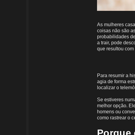
As mulheres cas
coisas não são a
probabilidades de 
a trair, pode des
que resultou com
Para resumir a hi
agia de forma est
localizar o telem
Se estiveres numa
melhor opção. Ele
homens ou conver
como rastrear o c
Porque 