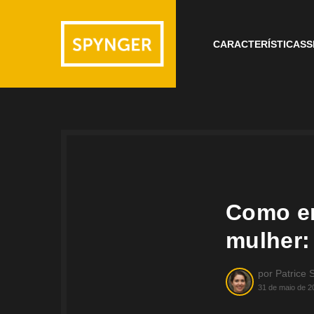
CARACTERÍSTICAS
S
Como en
mulher:
por
Patrice 
31 de maio de 2