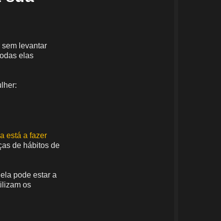
 sem levantar
todas elas
lher:
la está a fazer
ças de hábitos de
ela pode estar a
ilizam os