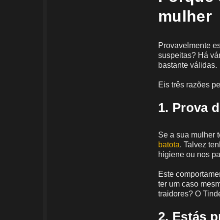
mulher
Provavelmente es
suspeitas? Há vár
bastante válidas.
Eis três razões p
1. Prova d
Se a sua mulher t
batota
. Talvez te
higiene ou nos pa
Este comportament
ter um caso mesm
traidores? O Tin
2. Estás 