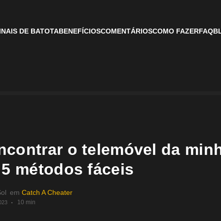
INAIS DE BATOTA
BENEFÍCIOS
COMENTÁRIOS
COMO FAZER
FAQ
B
contrar o telemóvel da min
 5 métodos fáceis
Sol
em
Catch A Cheater
10 min
023