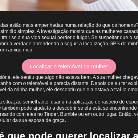
adas estão mais empenhadas numa relação do que os homens?
ssim tão simples. A investigação mostra que as mulheres casad
trair se a sua vida sexual perder o fulgor. Se suspeitar que o s
cobrir a verdade aprendendo a seguir a localização GPS da minh
 um amigo meu.
Localizar o telemóvel da mulher
stória, ele sentiu que algo não estava bem. A sua mulher chegav
ranha com o telemóvel e parecia distante. Depois de eu ter ex
óvel da minha mulher, ele descobriu que ela estava a traí-la em
 situação semelhante, usar uma aplicação de rastreio de espo
 também pode ajudá-lo a descobrir se ela está se encontrando
sando com eles no Tinder, Bumble ou em outro lugar. Então, v
elular da sua esposa de graça.
é que pode querer localizar 