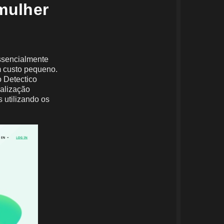
mulher
ssencialmente
m custo pequeno.
 Detectico
calização
 utilizando os