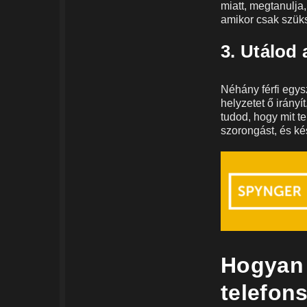
miatt, megtanulja
amikor csak szüks
3. Utálod
Néhány férfi egys
helyzetet ő irány
tudod, hogy mit t
szorongást, és kés
Hogyan 
telefon