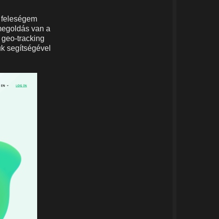
a feleségem
 megoldás van a
 geo-tracking
uk segítségével