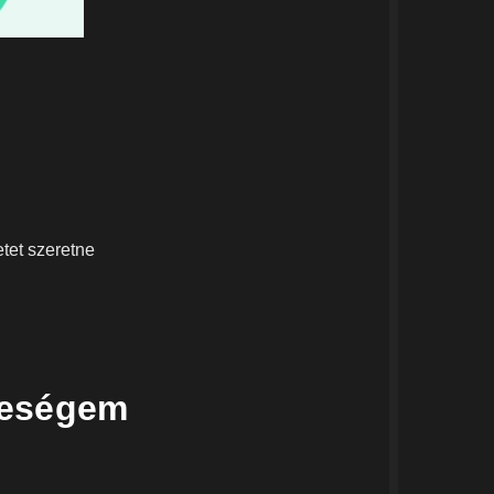
tet szeretne
leségem