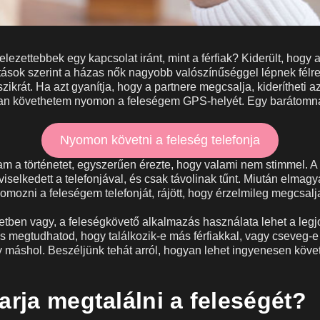
lezettebbek egy kapcsolat iránt, mint a férfiak? Kiderült, hogy 
ások szerint a házas nők nagyobb valószínűséggel lépnek félre
 szikrát. Ha azt gyanítja, hogy a partnere megcsalja, kiderítheti a
an követhetem nyomon a feleségem GPS-helyét. Egy barátomná
Nyomon követni a feleség telefonja
am a történetet, egyszerűen érezte, hogy valami nem stimmel. A
 viselkedett a telefonjával, és csak távolinak tűnt. Miután elmag
omozni a feleségem telefonját, rájött, hogy érzelmileg megcsalj
etben vagy, a feleségkövető alkalmazás használata lehet a leg
is megtudhatod, hogy találkozik-e más férfiakkal, vagy cseveg-e
máshol. Beszéljünk tehát arról, hogyan lehet ingyenesen követ
arja megtalálni a feleségét?