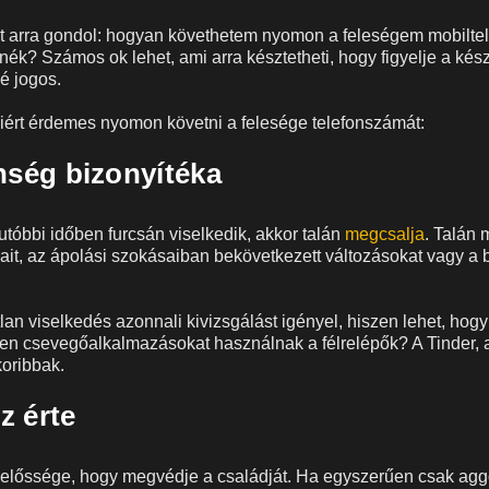
t arra gondol: hogyan követhetem nyomon a feleségem mobiltele
nék? Számos ok lehet, ami arra késztetheti, hogy figyelje a kés
é jogos.
iért érdemes nyomon követni a felesége telefonszámát:
enség bizonyítéka
utóbbi időben furcsán viselkedik, akkor talán
megcsalja
. Talán 
it, az ápolási szokásaiban bekövetkezett változásokat vagy a b
lan viselkedés azonnali kivizsgálást igényel, hiszen lehet, hogy
yen csevegőalkalmazásokat használnak a félrelépők? A Tinder, 
oribbak.
z érte
elelőssége, hogy megvédje a családját. Ha egyszerűen csak agg