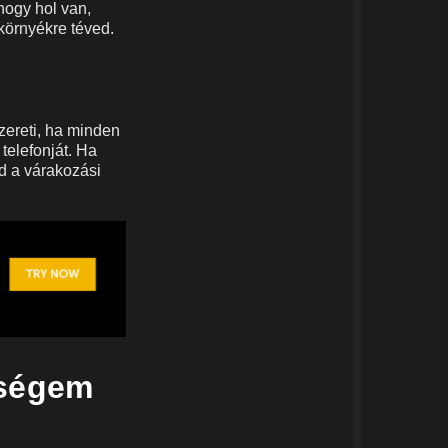
hogy hol van,
környékre téved.
szereti, ha minden
telefonját. Ha
ed a várakozási
eségem