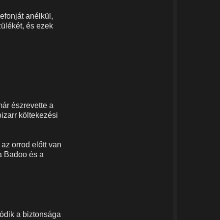
fonját anélkül,
zülékét, és ezek
már észrevette a
izarr költekezési
 az orrod előtt van
a Badoo és a
ódik a biztonsága