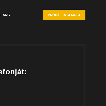
G
LANG
PRÓBÁLJA KI MOST
fonját: