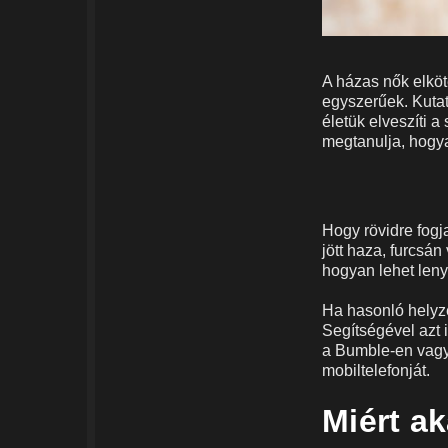
A házas nők elköte
egyszerűek. Kutat
életük elveszíti a
megtanulja, hogy
Hogy rövidre fogj
jött haza, furcsán
hogyan lehet leny
Ha hasonló helyz
Segítségével azt 
a Bumble-en vagy 
mobiltelefonját.
Miért ak