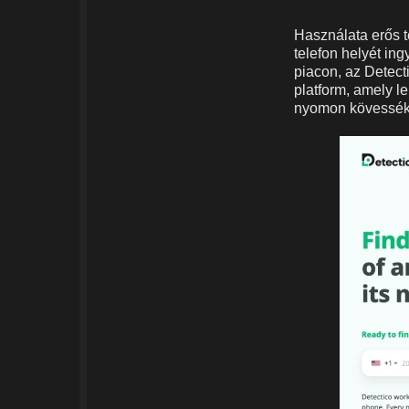
Használata erős 
telefon helyét in
piacon, az Detect
platform, amely l
nyomon kövessék 