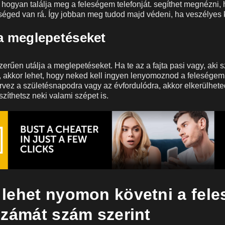
, hogyan találja meg a feleségem telefonját.
segíthet megnézni, 
éged van rá. Így jobban meg tudod majd védeni, ha veszélyes 
 a meglepetéseket
zerűen utálja a meglepetéseket. Ha te az a fajta pasi vagy, aki 
ít, akkor lehet, hogy neked kell ingyen lenyomoznod a feleségem 
ervez a születésnapodra vagy az évfordulódra, akkor elkerülhet
zíthetsz neki valami szépet is.
lehet nyomon követni a fel
számát szám szerint