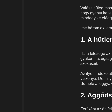
Valószínűleg mos
hogy gyanút kelte
mindegyike elégg
Íme három ok, am
1. A hűtl
Ha a felesége az 
gyakori hazugsága
szokásait.
Az ilyen indokolat
viszonya. De mil
Bumble a leggyak
2. Aggóds
Férfiként az ön f