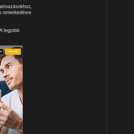
lkalmazásokhoz,
és ismerkedésre
 A legjobb