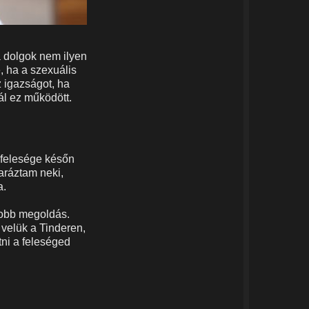
a dolgok nem ilyen
, ha a szexuális
z igazságot, ha
l ez működött.
 felesége későn
yaráztam neki,
a.
jobb megoldás.
 velük a Tinderen,
ni a feleséged