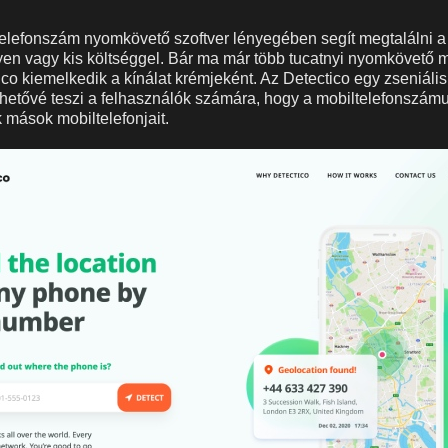
telefonszám nyomkövető szoftver lényegében segít megtalálni 
gyen vagy kis költséggel. Bár ma már több tucatnyi nyomkövető
ico kiemelkedik a kínálat krémjeként. Az Detectico egy zseniális
ehetővé teszi a felhasználók számára, hogy a mobiltelefonszám
mások mobiltelefonjait.