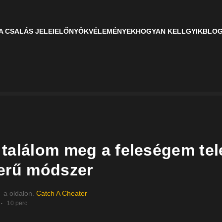
A CSALÁS JELEI
ELŐNYÖK
VÉLEMÉNYEK
HOGYAN KELL
GYIK
BLO
találom meg a feleségem tele
erű módszer
a oldalon.
Catch A Cheater
10 perc