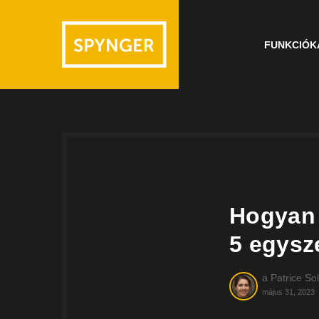
FUNKCIÓK
Hogyan 
5 egysz
a
Patrice Sol
május 31, 2023