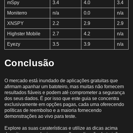
mSpy
3.4
4.0
3.4
Moniterro
n/a
0.0
n/a
XNSPY
2.2
2.9
2.9
Highster Mobile
2.7
4.2
n/a
Eyezy
3.5
3.9
n/a
Conclusão
O mercado está inundado de aplicações gratuitas que
afirmam apanhar um batoteiro, mas muitas não fornecem
resultados fiáveis e podem até comprometer a segurança
dos seus dados. É por isso que este guia se concentra
exclusivamente em opções pagas, cada uma oferecendo
políticas de reembolso e a maioria fornecendo
demonstrações ao vivo para teste.
Explore as suas caraterísticas e utilize as dicas acima