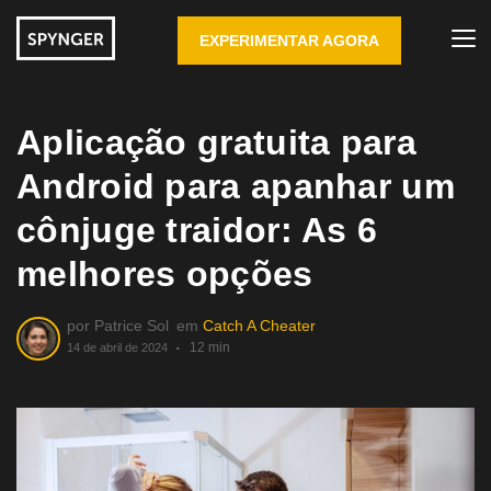
EXPERIMENTAR AGORA
Aplicação gratuita para
Android para apanhar um
cônjuge traidor: As 6
melhores opções
por
Patrice Sol
em
Catch A Cheater
12 min
14 de abril de 2024