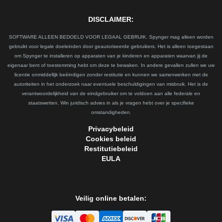
DISCLAIMER:
SOFTWARE ALLEEN BEDOELD VOOR LEGAAL GEBRUIK. Spynger mag alleen worden
gebruikt voor legale doeleinden door geautoriseerde gebruikers. Het is alleen toegestaan
om Spynger te installeren op apparaten van je kinderen en apparaten waarvan jij de
eigenaar bent of toestemming hebt om deze te bewaken. In andere gevallen zullen we uw
licentie onmiddellijk beëindigen zonder restitutie en kunnen we samenwerken met de
autoriteiten in het onderzoek naar eventuele beschuldigingen van misbruik. Het is de
verantwoordelijkheid van de eindgebruiker om te voldoen aan alle federale en
staatswetten. Win juridisch advies in als je vragen hebt over je specifieke
omstandigheden.
Privacybeleid
Cookies beleid
Restitutiebeleid
EULA
Veilig online betalen: