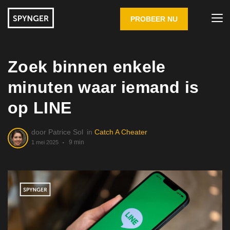
PROBEER NU
Zoek binnen enkele
minuten waar iemand is
op LINE
door
Patrice Sol
in
Catch A Cheater
9 min
1 mei 2025