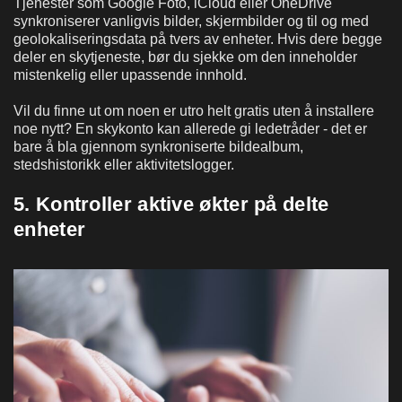
Tjenester som Google Foto, iCloud eller OneDrive
synkroniserer vanligvis bilder, skjermbilder og til og med
geolokaliseringsdata på tvers av enheter. Hvis dere begge
deler en skytjeneste, bør du sjekke om den inneholder
mistenkelig eller upassende innhold.
Vil du finne ut om noen er utro helt gratis uten å installere
noe nytt? En skykonto kan allerede gi ledetråder - det er
bare å bla gjennom synkroniserte bildealbum,
stedshistorikk eller aktivitetslogger.
5. Kontroller aktive økter på delte
enheter