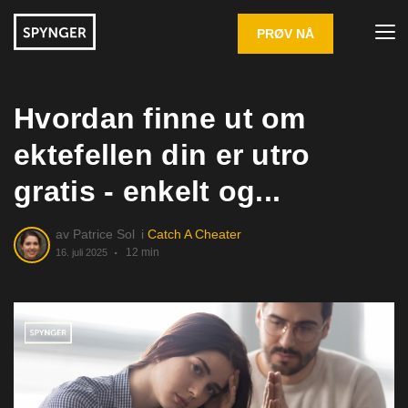
PRØV NÅ
Hvordan finne ut om
ektefellen din er utro
gratis - enkelt og...
av
Patrice Sol
i
Catch A Cheater
12 min
16. juli 2025