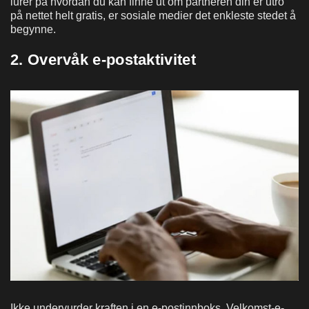
lurer på hvordan du kan finne ut om partneren din er utro
på nettet helt gratis, er sosiale medier det enkleste stedet å
begynne.
2. Overvåk e-postaktivitet
Ikke undervurder kraften i en e-postinnboks. Velkomst-e-