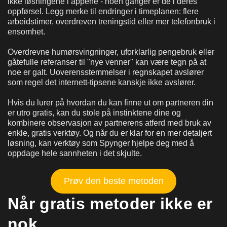
ikke løsningene i appene - noen ganger er de i deres
oppførsel. Legg merke til endringer i timeplanen: flere
arbeidstimer, overdreven treningstid eller mer telefonbruk i
ensomhet.
Overdrevne humørsvingninger, uforklarlig pengebruk eller
gåtefulle referanser til "nye venner" kan være tegn på at
noe er galt. Uoverensstemmelser i regnskapet avslører
som regel det internett-tipsene kanskje ikke avslører.
Hvis du lurer på hvordan du kan finne ut om partneren din
er utro gratis, kan du stole på instinktene dine og
kombinere observasjon av partnerens atferd med bruk av
enkle, gratis verktøy. Og når du er klar for en mer detaljert
løsning, kan verktøy som Spynger hjelpe deg med å
oppdage hele sannheten i det skjulte.
Prøv den beste metoden
Når gratis metoder ikke er
nok