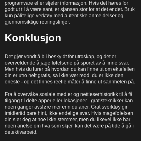
programvare eller stjeler informasjon. Hvis det høres for
godt ut til å være sant, er sjansen stor for at det er det. Bruk
kun pålitelige verktøy med autentiske anmeldelser og
gjennomsiktige retningslinjer.
Konklusjon
Det gjør vondt å bli beskyldt for utroskap, og det er
overveldende å jage følelsene på sporet av å finne svar.
Men hvis du lurer på hvordan du kan finne ut om ektefellen
din er utro helt gratis, så ikke vær redd, du er ikke den
eneste - og det finnes reelle måter å finne ut sannheten på.
Fra å overvåke sosiale medier og nettleserhistorikk til å få
tilgang til delte apper eller lokasjoner - gratisteknikker kan
noen ganger avsløre mer enn du aner. Gratisverktøy gir
imidlertid bare hint, ikke endelige svar. Hvis magefølelsen
din sier deg at noe ikke stemmer, men du likevel ikke har
noen anelse om hva som skjer, kan det være på tide å gå i
detektivarbeid.