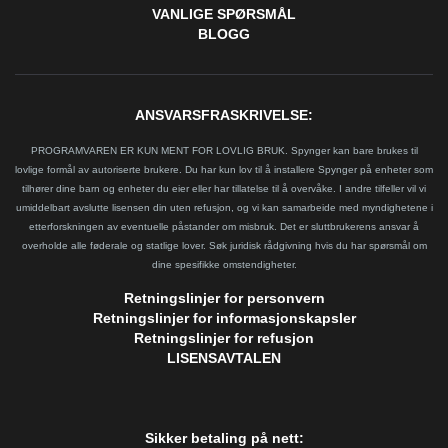
VANLIGE SPØRSMÅL
BLOGG
ANSVARSFRASKRIVELSE:
PROGRAMVAREN ER KUN MENT FOR LOVLIG BRUK. Spynger kan bare brukes til
lovlige formål av autoriserte brukere. Du har kun lov til å installere Spynger på enheter som
tilhører dine barn og enheter du eier eller har tillatelse til å overvåke. I andre tilfeller vil vi
umiddelbart avslutte lisensen din uten refusjon, og vi kan samarbeide med myndighetene i
etterforskningen av eventuelle påstander om misbruk. Det er sluttbrukerens ansvar å
overholde alle føderale og statlige lover. Søk juridisk rådgivning hvis du har spørsmål om
dine spesifikke omstendigheter.
Retningslinjer for personvern
Retningslinjer for informasjonskapsler
Retningslinjer for refusjon
LISENSAVTALEN
Sikker betaling på nett: