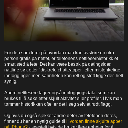
For den som lurer på hvordan man kan avsløre en utro
person gratis på nettet, er telefonens nettleserhistorikk et
smart sted å lete. Det kan være besøk på datingsider,
nattlige søk etter "diskrete chatteapper" eller mistenkelige
innlogginger, men sannheten kan rett og slett ligge der, helt
synlig.
Andre nettlesere lagrer også innloggingsdata, som kan
brukes til å søke etter skjult aktivitet eller profiler. Hvis man
tømmer historikken ofte, er det i seg selv et rødt flagg.
Og hvis du også sjekker andre deler av telefonen deres,
finner du her en nyttig guide til
Hvordan finne skjulte apper
på iPhone?
- spesielt hvis de bruker flere enheter for å