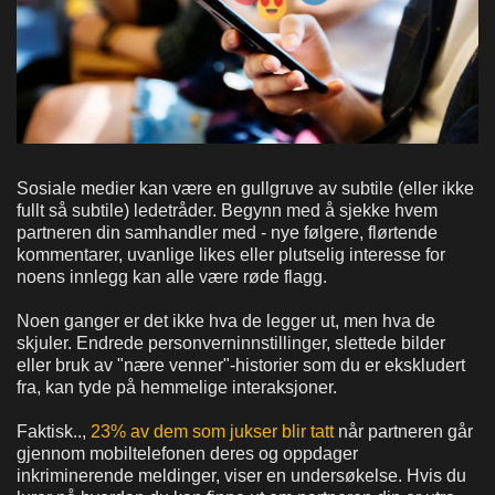
Sosiale medier kan være en gullgruve av subtile (eller ikke
fullt så subtile) ledetråder. Begynn med å sjekke hvem
partneren din samhandler med - nye følgere, flørtende
kommentarer, uvanlige likes eller plutselig interesse for
noens innlegg kan alle være røde flagg.
Noen ganger er det ikke hva de legger ut, men hva de
skjuler. Endrede personverninnstillinger, slettede bilder
eller bruk av "nære venner"-historier som du er ekskludert
fra, kan tyde på hemmelige interaksjoner.
Faktisk..,
23% av dem som jukser blir tatt
når partneren går
gjennom mobiltelefonen deres og oppdager
inkriminerende meldinger, viser en undersøkelse. Hvis du